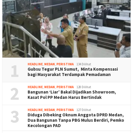
1
HEADLINE
,
MEDAN
,
PERISTIWA
134 Dilihat
Gubsu Tegur PLN Sumut, Minta Kompensasi
bagi Masyarakat Terdampak Pemadaman
2
HEADLINE
,
MEDAN
,
PERISTIWA
128 Dilihat
Bangunan ‘Liar’ Bakal Dijadikan Showroom,
Kasat Pol PP Medan Harus Bertindak
3
HEADLINE
,
MEDAN
,
PERISTIWA
127 Dilihat
Diduga Dibeking Oknum Anggota DPRD Medan,
Dua Bangunan Tanpa PBG Mulus Berdiri, Pemko
Kecolongan PAD