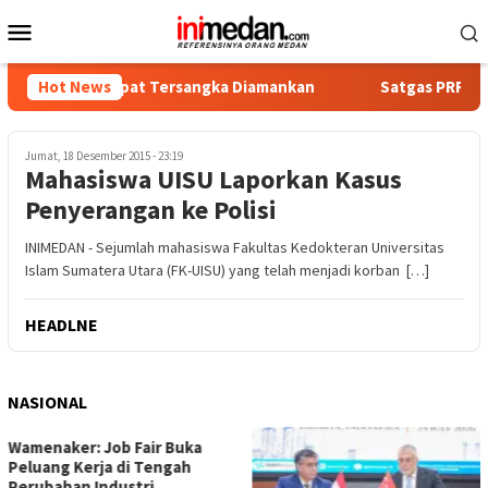
Loncat
Menu
ke
Mobile
konten
tika, Empat Tersangka Diamankan
Hot News
Satgas PRR Pacu Realis
Jumat, 18 Desember 2015 - 23:19
Mahasiswa UISU Laporkan Kasus
Penyerangan ke Polisi
INIMEDAN - Sejumlah mahasiswa Fakultas Kedokteran Universitas
Islam Sumatera Utara (FK-UISU) yang telah menjadi korban […]
HEADLNE
NASIONAL