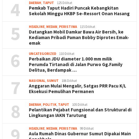
4
DAERAH
,
TAPUT
125 Dilihat
Pemkab Taput Hadiri Puncak Kebangkitan
Sekolah Minggu HKBP Se-Ressort Onan Hasang
5
HEADLINE
,
MEDAN
,
PERISTIWA
115 Dilihat
Datangkan Mobil Damkar Bawa Air Bersih, ke
Kediaman Pribadi Paman Bobby Diprotes Emak-
emak
6
UNCATEGORIZED
110 Dilihat
Perbaikan JDU diameter 1.000 mm milik
Perumda Tirtanadi di Jalan Purwo Gg.Family
Delitua, Berdampak …
7
NASIONAL
,
SUMUT
106 Dilihat
Anggaran Mulai Mengalir, Satgas PRR Pacu K/L
Eksekusi Pemulihan Permanen
8
DAERAH
,
POLITIK
,
TAPUT
105 Dilihat
Pelantikan Pejabat Fungsional dan Struktural di
Lingkungan IAKN Tarutung
9
HEADLINE
,
MEDAN
,
PERISTIWA
99 Dilihat
Aula Rumah Dinas Gubernur Sumut Dipakai Main