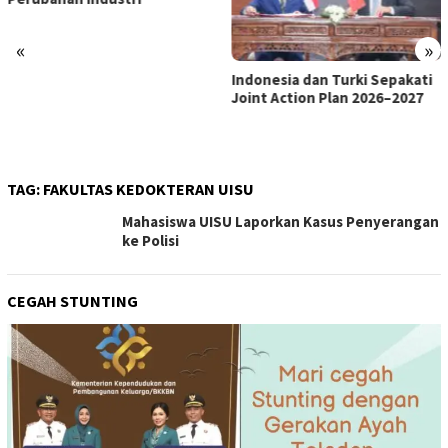
«
»
Indonesia dan Turki Sepakati
Satgas PRR Pacu Realisasi
Joint Action Plan 2026–2027
Tambahan TKD Aceh Rp1,65
Triliun, Pastikan Transparan
dan Terukur
TAG:
FAKULTAS KEDOKTERAN UISU
Mahasiswa UISU Laporkan Kasus Penyerangan
ke Polisi
CEGAH STUNTING