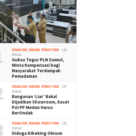
1
HEADLINE
,
MEDAN
,
PERISTIWA
132
Dilihat
Gubsu Tegur PLN Sumut,
Minta Kompensasi bagi
Masyarakat Terdampak
Pemadaman
2
HEADLINE
,
MEDAN
,
PERISTIWA
127
Dilihat
Bangunan ‘Liar’ Bakal
Dijadikan Showroom, Kasat
Pol PP Medan Harus
Bertindak
3
HEADLINE
,
MEDAN
,
PERISTIWA
125
Dilihat
Diduga Dibeking Oknum