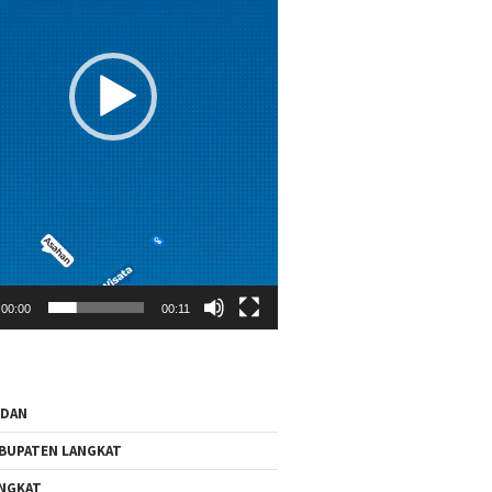
00:00
00:11
EDAN
BUPATEN LANGKAT
NGKAT