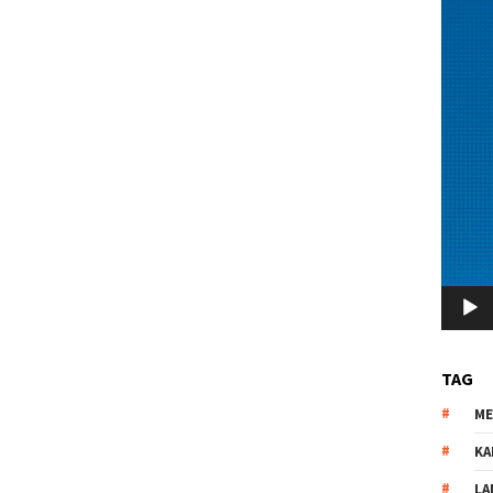
TAG
M
KA
LA