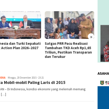
»
as PRR Pacu Realisasi
Kemnaker Berhasil Mediasi
The 4
ahan TKD Aceh Rp1,65
Perselisihan PHK PT Amos
Bahas 
iun, Pastikan Transparan
Indah Indonesia Perselisihan
Memen
Terukur
PHK PT Amos Indah Indonesia
Konsum
ASAHA
NEKA
redaksi
Minggu, 20 Desember 2015 - 23:21
Pemuta
Dia Mobil-mobil Paling Laris di 2015
Video
DAN – Di Indonesia, kondisi ekonomi yang melemah memang
 […]