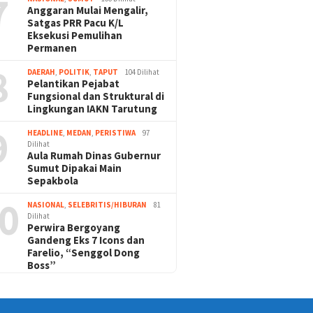
7
Anggaran Mulai Mengalir,
Satgas PRR Pacu K/L
Eksekusi Pemulihan
Permanen
8
DAERAH
,
POLITIK
,
TAPUT
104 Dilihat
Pelantikan Pejabat
Fungsional dan Struktural di
Lingkungan IAKN Tarutung
9
HEADLINE
,
MEDAN
,
PERISTIWA
97
Dilihat
Aula Rumah Dinas Gubernur
Sumut Dipakai Main
Sepakbola
0
NASIONAL
,
SELEBRITIS/HIBURAN
81
Dilihat
Perwira Bergoyang
Gandeng Eks 7 Icons dan
Farelio, “Senggol Dong
Boss”