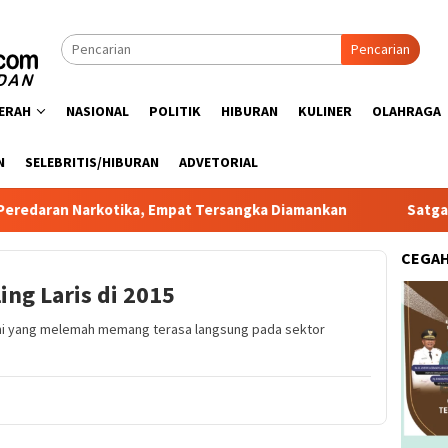
Pencarian
ERAH
NASIONAL
POLITIK
HIBURAN
KULINER
OLAHRAGA
N
SELEBRITIS/HIBURAN
ADVETORIAL
rkotika, Empat Tersangka Diamankan
Satgas PRR Pacu Re
CEGA
ing Laris di 2015
omi yang melemah memang terasa langsung pada sektor