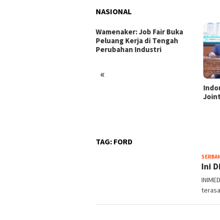
NASIONAL
enaker: Job Fair Buka
uang Kerja di Tengah
ubahan Industri
«
Indonesia dan Turki Sepakati
Satg
Joint Action Plan 2026–2027
Tamb
Tril
dan 
TAG:
FORD
SERBA
Ini 
INIME
terasa