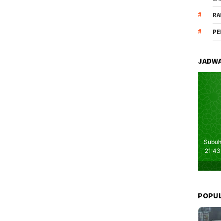
RA
PE
JADWA
POPU