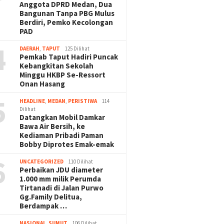
Anggota DPRD Medan, Dua
Bangunan Tanpa PBG Mulus
Berdiri, Pemko Kecolongan
PAD
4
DAERAH
,
TAPUT
125 Dilihat
Pemkab Taput Hadiri Puncak
Kebangkitan Sekolah
Minggu HKBP Se-Ressort
Onan Hasang
5
HEADLINE
,
MEDAN
,
PERISTIWA
114
Dilihat
Datangkan Mobil Damkar
Bawa Air Bersih, ke
Kediaman Pribadi Paman
Bobby Diprotes Emak-emak
6
UNCATEGORIZED
110 Dilihat
Perbaikan JDU diameter
1.000 mm milik Perumda
Tirtanadi di Jalan Purwo
Gg.Family Delitua,
Berdampak …
NASIONAL
,
SUMUT
106 Dilihat