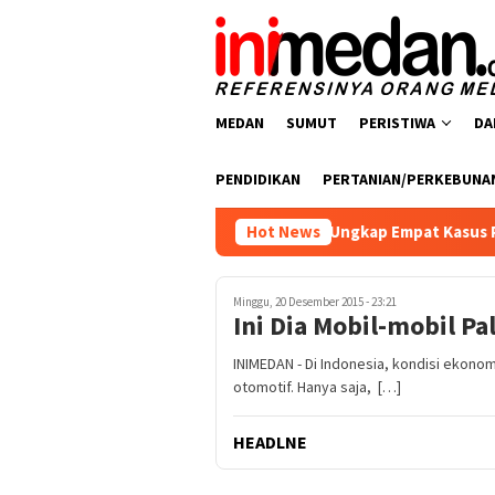
Loncat
ke
konten
MEDAN
SUMUT
PERISTIWA
DA
PENDIDIKAN
PERTANIAN/PERKEBUNA
tresnarkoba Polres Batu Bara Ungkap Empat Kasus Peredaran Na
Hot News
Minggu, 20 Desember 2015 - 23:21
Ini Dia Mobil-mobil Pal
INIMEDAN - Di Indonesia, kondisi ekon
otomotif. Hanya saja, […]
HEADLNE