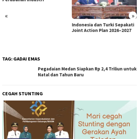
«
»
Indonesia dan Turki Sepakati
Satgas PRR Pacu Realisasi
Joint Action Plan 2026–2027
Tambahan TKD Aceh Rp1,65
Triliun, Pastikan Transparan
dan Terukur
TAG:
GADAI EMAS
Pegadaian Medan Siapkan Rp 2,4 Triliun untuk
Natal dan Tahun Baru
CEGAH STUNTING