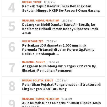
4
DAERAH
,
TAPUT
121 Dilihat
Pemkab Taput Hadiri Puncak Kebangkitan
Sekolah Minggu HKBP Se-Ressort Onan Hasang
5
HEADLINE
,
MEDAN
,
PERISTIWA
113 Dilihat
Datangkan Mobil Damkar Bawa Air Bersih, ke
Kediaman Pribadi Paman Bobby Diprotes Emak-
emak
6
UNCATEGORIZED
109 Dilihat
Perbaikan JDU diameter 1.000 mm milik
Perumda Tirtanadi di Jalan Purwo Gg.Family
Delitua, Berdampak …
7
NASIONAL
,
SUMUT
104 Dilihat
Anggaran Mulai Mengalir, Satgas PRR Pacu K/L
Eksekusi Pemulihan Permanen
8
DAERAH
,
POLITIK
,
TAPUT
102 Dilihat
Pelantikan Pejabat Fungsional dan Struktural di
Lingkungan IAKN Tarutung
9
HEADLINE
,
MEDAN
,
PERISTIWA
96 Dilihat
Aula Rumah Dinas Gubernur Sumut Dipakai Main