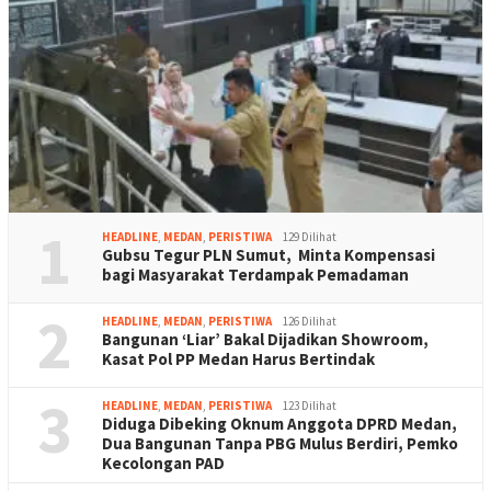
1
HEADLINE
,
MEDAN
,
PERISTIWA
129 Dilihat
Gubsu Tegur PLN Sumut, Minta Kompensasi
bagi Masyarakat Terdampak Pemadaman
2
HEADLINE
,
MEDAN
,
PERISTIWA
126 Dilihat
Bangunan ‘Liar’ Bakal Dijadikan Showroom,
Kasat Pol PP Medan Harus Bertindak
3
HEADLINE
,
MEDAN
,
PERISTIWA
123 Dilihat
Diduga Dibeking Oknum Anggota DPRD Medan,
Dua Bangunan Tanpa PBG Mulus Berdiri, Pemko
Kecolongan PAD