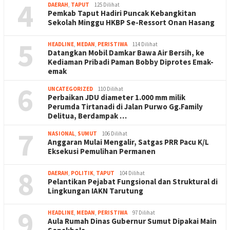
4
DAERAH
,
TAPUT
125 Dilihat
Pemkab Taput Hadiri Puncak Kebangkitan
Sekolah Minggu HKBP Se-Ressort Onan Hasang
5
HEADLINE
,
MEDAN
,
PERISTIWA
114 Dilihat
Datangkan Mobil Damkar Bawa Air Bersih, ke
Kediaman Pribadi Paman Bobby Diprotes Emak-
emak
6
UNCATEGORIZED
110 Dilihat
Perbaikan JDU diameter 1.000 mm milik
Perumda Tirtanadi di Jalan Purwo Gg.Family
Delitua, Berdampak …
7
NASIONAL
,
SUMUT
106 Dilihat
Anggaran Mulai Mengalir, Satgas PRR Pacu K/L
Eksekusi Pemulihan Permanen
8
DAERAH
,
POLITIK
,
TAPUT
104 Dilihat
Pelantikan Pejabat Fungsional dan Struktural di
Lingkungan IAKN Tarutung
9
HEADLINE
,
MEDAN
,
PERISTIWA
97 Dilihat
Aula Rumah Dinas Gubernur Sumut Dipakai Main