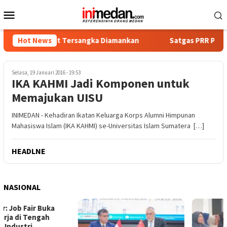
Loncat
Menu
ke
Mobile
konten
a, Empat Tersangka Diamankan
Hot News
Satgas PRR Pacu Realisas
Selasa, 19 Januari 2016 - 19:53
IKA KAHMI Jadi Komponen untuk
Memajukan UISU
INIMEDAN - Kehadiran Ikatan Keluarga Korps Alumni Himpunan
Mahasiswa Islam (IKA KAHMI) se-Universitas Islam Sumatera […]
HEADLNE
NASIONAL