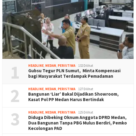
1
HEADLINE
,
MEDAN
,
PERISTIWA
132 Dilihat
Gubsu Tegur PLN Sumut, Minta Kompensasi
bagi Masyarakat Terdampak Pemadaman
2
HEADLINE
,
MEDAN
,
PERISTIWA
127 Dilihat
Bangunan ‘Liar’ Bakal Dijadikan Showroom,
Kasat Pol PP Medan Harus Bertindak
3
HEADLINE
,
MEDAN
,
PERISTIWA
125 Dilihat
Diduga Dibeking Oknum Anggota DPRD Medan,
Dua Bangunan Tanpa PBG Mulus Berdiri, Pemko
Kecolongan PAD