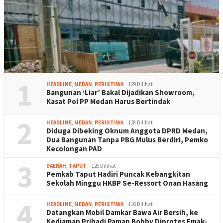
1
HEADLINE
,
MEDAN
,
PERISTIWA
129 Dilihat
Bangunan ‘Liar’ Bakal Dijadikan Showroom,
Kasat Pol PP Medan Harus Bertindak
2
HEADLINE
,
MEDAN
,
PERISTIWA
128 Dilihat
Diduga Dibeking Oknum Anggota DPRD Medan,
Dua Bangunan Tanpa PBG Mulus Berdiri, Pemko
Kecolongan PAD
3
DAERAH
,
TAPUT
126 Dilihat
Pemkab Taput Hadiri Puncak Kebangkitan
Sekolah Minggu HKBP Se-Ressort Onan Hasang
4
HEADLINE
,
MEDAN
,
PERISTIWA
116 Dilihat
Datangkan Mobil Damkar Bawa Air Bersih, ke
Kediaman Pribadi Paman Bobby Diprotes Emak-