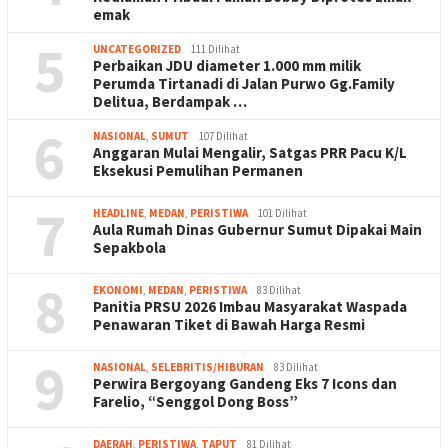
emak
5
UNCATEGORIZED
111 Dilihat
Perbaikan JDU diameter 1.000 mm milik
Perumda Tirtanadi di Jalan Purwo Gg.Family
Delitua, Berdampak …
6
NASIONAL
,
SUMUT
107 Dilihat
Anggaran Mulai Mengalir, Satgas PRR Pacu K/L
Eksekusi Pemulihan Permanen
7
HEADLINE
,
MEDAN
,
PERISTIWA
101 Dilihat
Aula Rumah Dinas Gubernur Sumut Dipakai Main
Sepakbola
8
EKONOMI
,
MEDAN
,
PERISTIWA
83 Dilihat
Panitia PRSU 2026 Imbau Masyarakat Waspada
Penawaran Tiket di Bawah Harga Resmi
9
NASIONAL
,
SELEBRITIS/HIBURAN
83 Dilihat
Perwira Bergoyang Gandeng Eks 7 Icons dan
Farelio, “Senggol Dong Boss”
DAERAH
,
PERISTIWA
,
TAPUT
81 Dilihat