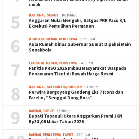
emak
5
NASIONAL
,
SUMUT
107 Dilihat
Anggaran Mulai Mengalir, Satgas PRR Pacu K/L
Eksekusi Pemulihan Permanen
6
HEADLINE
,
MEDAN
,
PERISTIWA
102 Dilihat
Aula Rumah Dinas Gubernur Sumut Dipakai Main
Sepakbola
7
EKONOMI
,
MEDAN
,
PERISTIWA
84 Dilihat
Panitia PRSU 2026 Imbau Masyarakat Waspada
Penawaran Tiket di Bawah Harga Resmi
8
NASIONAL
,
SELEBRITIS/HIBURAN
84 Dilihat
Perwira Bergoyang Gandeng Eks 7 Icons dan
Farelio, “Senggol Dong Boss”
9
DAERAH
,
TAPUT
83 Dilihat
Bupati Tapanuli Utara Anggarkan Premi JKN
Rp38,06 Miliar Tahun 2026
DAERAH
,
PERISTIWA
,
TAPUT
82 Dilihat