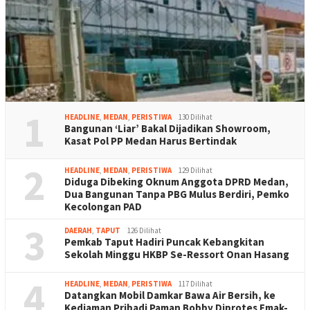
1
HEADLINE
,
MEDAN
,
PERISTIWA
130 Dilihat
Bangunan ‘Liar’ Bakal Dijadikan Showroom,
Kasat Pol PP Medan Harus Bertindak
2
HEADLINE
,
MEDAN
,
PERISTIWA
129 Dilihat
Diduga Dibeking Oknum Anggota DPRD Medan,
Dua Bangunan Tanpa PBG Mulus Berdiri, Pemko
Kecolongan PAD
3
DAERAH
,
TAPUT
126 Dilihat
Pemkab Taput Hadiri Puncak Kebangkitan
Sekolah Minggu HKBP Se-Ressort Onan Hasang
4
HEADLINE
,
MEDAN
,
PERISTIWA
117 Dilihat
Datangkan Mobil Damkar Bawa Air Bersih, ke
Kediaman Pribadi Paman Bobby Diprotes Emak-