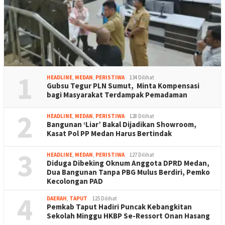
1
HEADLINE
,
MEDAN
,
PERISTIWA
134 Dilihat
Gubsu Tegur PLN Sumut, Minta Kompensasi
bagi Masyarakat Terdampak Pemadaman
2
HEADLINE
,
MEDAN
,
PERISTIWA
128 Dilihat
Bangunan ‘Liar’ Bakal Dijadikan Showroom,
Kasat Pol PP Medan Harus Bertindak
3
HEADLINE
,
MEDAN
,
PERISTIWA
127 Dilihat
Diduga Dibeking Oknum Anggota DPRD Medan,
Dua Bangunan Tanpa PBG Mulus Berdiri, Pemko
Kecolongan PAD
4
DAERAH
,
TAPUT
125 Dilihat
Pemkab Taput Hadiri Puncak Kebangkitan
Sekolah Minggu HKBP Se-Ressort Onan Hasang