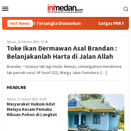
Loncat
Menu
ke
Mobile
konten
a, Empat Tersangka Diamankan
Hot News
Satgas PRR Pacu Realisasi
Selasa, 21 Februari 2023 - 15:28
Toke Ikan Dermawan Asal Brandan :
Belanjakanlah Harta di Jalan Allah
Brandan – Usianya tak lagi muda. Namun, semangatnya menderma
tak pernah surut. M Yusuf (52), Warga Jalan Sumatera […]
HEADLNE
Jumat, 13 Januari 2023 - 20:19
J
Surat Plt Bupati Langkat
R
Tak Digubris Kasek Bawaslu
D
Sumut?
S
L