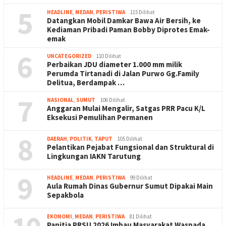
5
HEADLINE
,
MEDAN
,
PERISTIWA
115 Dilihat
Datangkan Mobil Damkar Bawa Air Bersih, ke
Kediaman Pribadi Paman Bobby Diprotes Emak-
emak
6
UNCATEGORIZED
110 Dilihat
Perbaikan JDU diameter 1.000 mm milik
Perumda Tirtanadi di Jalan Purwo Gg.Family
Delitua, Berdampak …
7
NASIONAL
,
SUMUT
106 Dilihat
Anggaran Mulai Mengalir, Satgas PRR Pacu K/L
Eksekusi Pemulihan Permanen
8
DAERAH
,
POLITIK
,
TAPUT
105 Dilihat
Pelantikan Pejabat Fungsional dan Struktural di
Lingkungan IAKN Tarutung
9
HEADLINE
,
MEDAN
,
PERISTIWA
99 Dilihat
Aula Rumah Dinas Gubernur Sumut Dipakai Main
Sepakbola
EKONOMI
,
MEDAN
,
PERISTIWA
81 Dilihat
Panitia PRSU 2026 Imbau Masyarakat Waspada