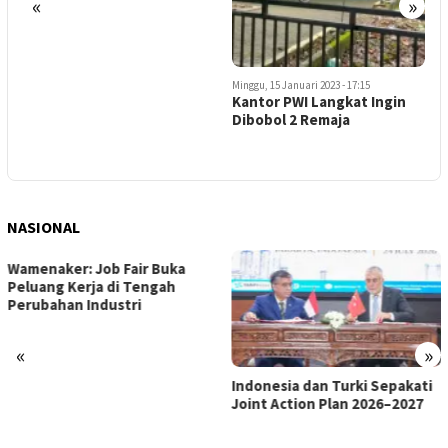
«
»
Minggu, 15 Januari 2023 - 17:15
Kantor PWI Langkat Ingin
Dibobol 2 Remaja
NASIONAL
«
»
Indonesia dan Turki Sepakati
Satgas PRR Pacu Realisasi
Joint Action Plan 2026–2027
Tambahan TKD Aceh Rp1,65
Triliun, Pastikan Transparan
dan Terukur