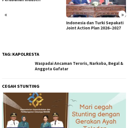
«
»
Indonesia dan Turki Sepakati
Satgas PRR Pacu Realisasi
Joint Action Plan 2026–2027
Tambahan TKD Aceh Rp1,65
Triliun, Pastikan Transparan
dan Terukur
TAG:
KAPOLRESTA
Waspadai Ancaman Teroris, Narkoba, Begal &
Anggota Gafatar
CEGAH STUNTING