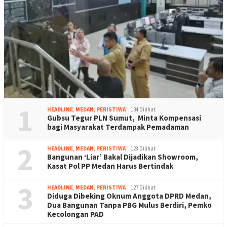
1
HEADLINE
,
MEDAN
,
PERISTIWA
134 Dilihat
Gubsu Tegur PLN Sumut, Minta Kompensasi
bagi Masyarakat Terdampak Pemadaman
2
HEADLINE
,
MEDAN
,
PERISTIWA
128 Dilihat
Bangunan ‘Liar’ Bakal Dijadikan Showroom,
Kasat Pol PP Medan Harus Bertindak
3
HEADLINE
,
MEDAN
,
PERISTIWA
127 Dilihat
Diduga Dibeking Oknum Anggota DPRD Medan,
Dua Bangunan Tanpa PBG Mulus Berdiri, Pemko
Kecolongan PAD