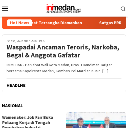
Loncat
Menu
ke
Mobile
konten
ika, Empat Tersangka Diamankan
Hot News
Satgas PRR Pacu Realisa
Selasa, 26 Januari 2016 - 19:37
Waspadai Ancaman Teroris, Narkoba,
Begal & Anggota Gafatar
INIMEDAN - Penjabat Wali Kota Medan, Dras H Randiman Tarigan
bersama Kapolresta Medan, Kombes Pol Mardian Kusin […]
HEADLNE
NASIONAL