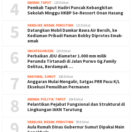
4
DAERAH
,
TAPUT
125 Dilihat
Pemkab Taput Hadiri Puncak Kebangkitan
Sekolah Minggu HKBP Se-Ressort Onan Hasang
5
HEADLINE
,
MEDAN
,
PERISTIWA
115 Dilihat
Datangkan Mobil Damkar Bawa Air Bersih, ke
Kediaman Pribadi Paman Bobby Diprotes Emak-
emak
6
UNCATEGORIZED
110 Dilihat
Perbaikan JDU diameter 1.000 mm milik
Perumda Tirtanadi di Jalan Purwo Gg.Family
Delitua, Berdampak …
7
NASIONAL
,
SUMUT
106 Dilihat
Anggaran Mulai Mengalir, Satgas PRR Pacu K/L
Eksekusi Pemulihan Permanen
8
DAERAH
,
POLITIK
,
TAPUT
104 Dilihat
Pelantikan Pejabat Fungsional dan Struktural di
Lingkungan IAKN Tarutung
9
HEADLINE
,
MEDAN
,
PERISTIWA
99 Dilihat
Aula Rumah Dinas Gubernur Sumut Dipakai Main