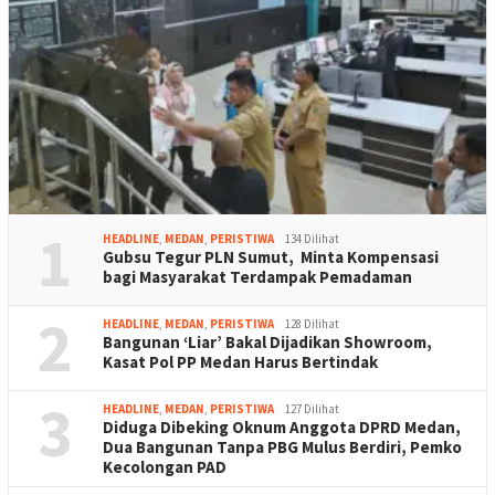
1
HEADLINE
,
MEDAN
,
PERISTIWA
134 Dilihat
Gubsu Tegur PLN Sumut, Minta Kompensasi
bagi Masyarakat Terdampak Pemadaman
2
HEADLINE
,
MEDAN
,
PERISTIWA
128 Dilihat
Bangunan ‘Liar’ Bakal Dijadikan Showroom,
Kasat Pol PP Medan Harus Bertindak
3
HEADLINE
,
MEDAN
,
PERISTIWA
127 Dilihat
Diduga Dibeking Oknum Anggota DPRD Medan,
Dua Bangunan Tanpa PBG Mulus Berdiri, Pemko
Kecolongan PAD