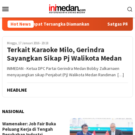
Loncat
Menu
ke
Mobile
konten
tika, Empat Tersangka Diamankan
Hot News
Satgas PRR Pacu Reali
Minggu, 17 Januari 2016 - 20:18
Terkait Karaoke Milo, Gerindra
Sayangkan Sikap Pj Walikota Medan
INIMEDAN - Ketua DPC Partai Gerindra Medan Bobby Zulkarnaen
menyayangkan sikap Penjabat (Pj) Walikota Medan Randiman […]
HEADLNE
NASIONAL