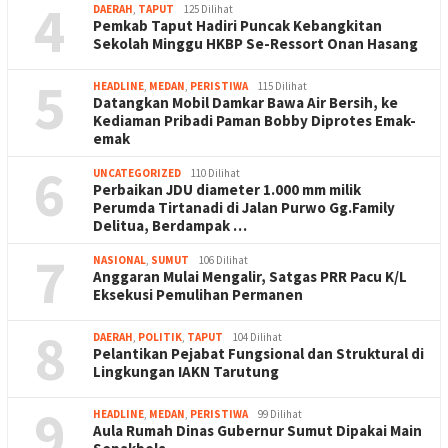
4
DAERAH
,
TAPUT
125 Dilihat
Pemkab Taput Hadiri Puncak Kebangkitan
Sekolah Minggu HKBP Se-Ressort Onan Hasang
5
HEADLINE
,
MEDAN
,
PERISTIWA
115 Dilihat
Datangkan Mobil Damkar Bawa Air Bersih, ke
Kediaman Pribadi Paman Bobby Diprotes Emak-
emak
6
UNCATEGORIZED
110 Dilihat
Perbaikan JDU diameter 1.000 mm milik
Perumda Tirtanadi di Jalan Purwo Gg.Family
Delitua, Berdampak …
7
NASIONAL
,
SUMUT
106 Dilihat
Anggaran Mulai Mengalir, Satgas PRR Pacu K/L
Eksekusi Pemulihan Permanen
8
DAERAH
,
POLITIK
,
TAPUT
104 Dilihat
Pelantikan Pejabat Fungsional dan Struktural di
Lingkungan IAKN Tarutung
9
HEADLINE
,
MEDAN
,
PERISTIWA
99 Dilihat
Aula Rumah Dinas Gubernur Sumut Dipakai Main