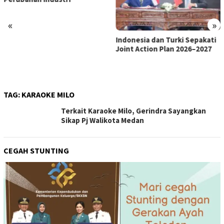
«
»
Indonesia dan Turki Sepakati
Satgas PRR Pacu Realisasi
Joint Action Plan 2026–2027
Tambahan TKD Aceh Rp1,65
Triliun, Pastikan Transparan
dan Terukur
TAG:
KARAOKE MILO
Terkait Karaoke Milo, Gerindra Sayangkan
Sikap Pj Walikota Medan
CEGAH STUNTING