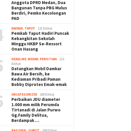
Anggota DPRD Medan, Dua
Bangunan Tanpa PBG Mulus
Berdiri, Pemko Kecolongan
PAD
4
DAERAH
,
TAPUT
121 Dilihat
Pemkab Taput Hadiri Puncak
Kebangkitan Sekolah
Minggu HKBP Se-Ressort
Onan Hasang
5
HEADLINE
,
MEDAN
,
PERISTIWA
113
Dilihat
Datangkan Mobil Damkar
Bawa Air Bersih, ke
Kediaman Pribadi Paman
Bobby Diprotes Emak-emak
6
UNCATEGORIZED
109 Dilihat
Perbaikan JDU diameter
1.000 mm milik Perumda
Tirtanadi di Jalan Purwo
Gg.Family Delitua,
Berdampak …
NASIONAL
,
SUMUT
104 Dilihat