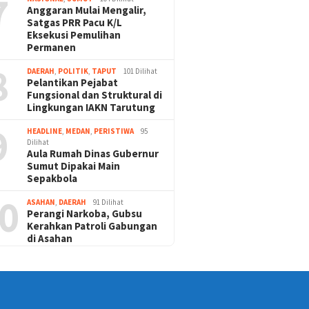
7
Anggaran Mulai Mengalir,
Satgas PRR Pacu K/L
Eksekusi Pemulihan
Permanen
8
DAERAH
,
POLITIK
,
TAPUT
101 Dilihat
Pelantikan Pejabat
Fungsional dan Struktural di
Lingkungan IAKN Tarutung
9
HEADLINE
,
MEDAN
,
PERISTIWA
95
Dilihat
Aula Rumah Dinas Gubernur
Sumut Dipakai Main
Sepakbola
0
ASAHAN
,
DAERAH
91 Dilihat
Perangi Narkoba, Gubsu
Kerahkan Patroli Gabungan
di Asahan