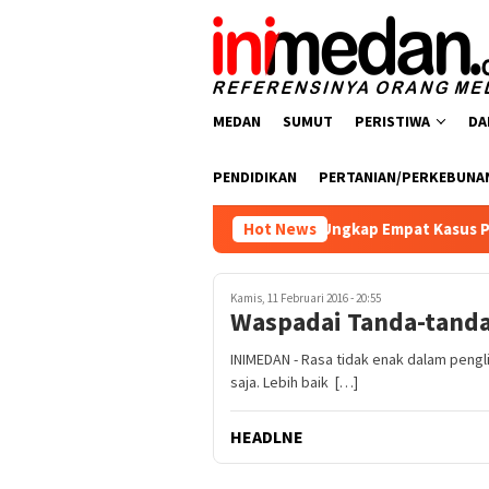
Loncat
ke
konten
MEDAN
SUMUT
PERISTIWA
DA
PENDIDIKAN
PERTANIAN/PERKEBUNA
tresnarkoba Polres Batu Bara Ungkap Empat Kasus Peredaran Na
Hot News
Kamis, 11 Februari 2016 - 20:55
Waspadai Tanda-tanda
INIMEDAN - Rasa tidak enak dalam pengli
saja. Lebih baik […]
HEADLNE