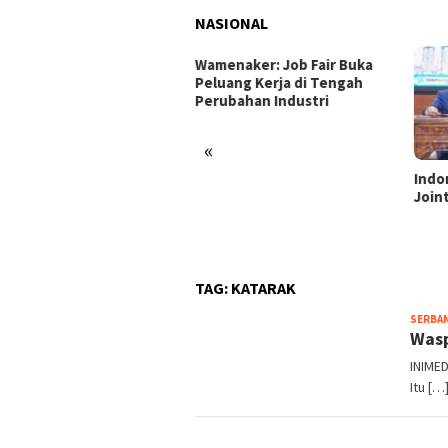
NASIONAL
enaker: Job Fair Buka
uang Kerja di Tengah
ubahan Industri
«
Indonesia dan Turki Sepakati
Satg
Joint Action Plan 2026–2027
Tamb
Tril
dan 
TAG:
KATARAK
SERBA
Wasp
INIMED
Itu […