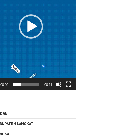
00:00
00:11
EDAN
BUPATEN LANGKAT
NGKAT