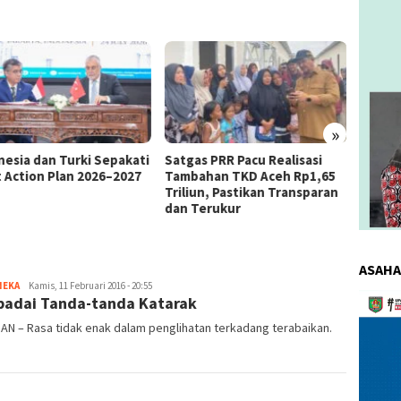
»
as PRR Pacu Realisasi
Kemnaker Berhasil Mediasi
The 4
ahan TKD Aceh Rp1,65
Perselisihan PHK PT Amos
Bahas 
iun, Pastikan Transparan
Indah Indonesia Perselisihan
Memen
Terukur
PHK PT Amos Indah Indonesia
Konsum
ASAHA
NEKA
redaksi
Kamis, 11 Februari 2016 - 20:55
Pemuta
adai Tanda-tanda Katarak
Video
AN – Rasa tidak enak dalam penglihatan terkadang terabaikan.
]