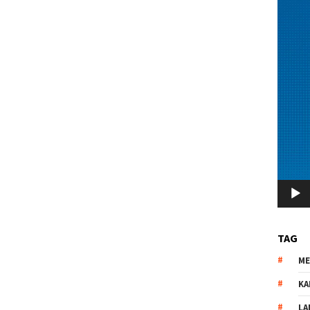
TAG
M
KA
LA