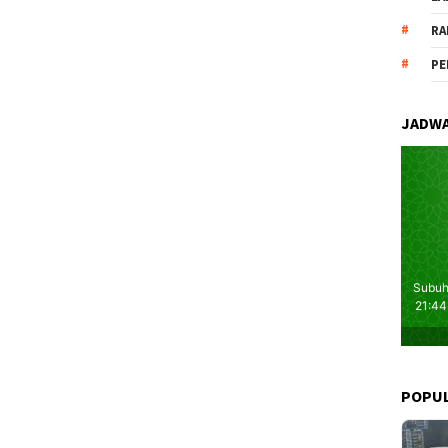
RA
PE
JADWA
POPU