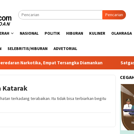
Pencarian
ERAH
NASIONAL
POLITIK
HIBURAN
KULINER
OLAHRAGA
N
SELEBRITIS/HIBURAN
ADVETORIAL
rkotika, Empat Tersangka Diamankan
Satgas PRR Pacu Rea
CEGA
 Katarak
hatan terkadang terabaikan. Itu tidak bisa terbiarkan begitu