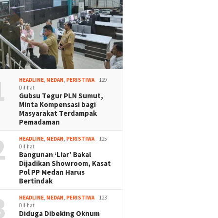
1
HEADLINE
,
MEDAN
,
PERISTIWA
129
Dilihat
Gubsu Tegur PLN Sumut,
Minta Kompensasi bagi
Masyarakat Terdampak
Pemadaman
2
HEADLINE
,
MEDAN
,
PERISTIWA
125
Dilihat
Bangunan ‘Liar’ Bakal
Dijadikan Showroom, Kasat
Pol PP Medan Harus
Bertindak
3
HEADLINE
,
MEDAN
,
PERISTIWA
123
Dilihat
Diduga Dibeking Oknum