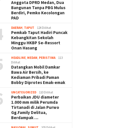
Anggota DPRD Medan, Dua
Bangunan Tanpa PBG Mulus
Berdiri, Pemko Kecolongan
PAD
4
DAERAH
,
TAPUT
124 Dilihat
Pemkab Taput Hadiri Puncak
Kebangkitan Sekolah
Minggu HKBP Se-Ressort
Onan Hasang
5
HEADLINE
,
MEDAN
,
PERISTIWA
113
Dilihat
Datangkan Mobil Damkar
Bawa Air Bersih, ke
Kediaman Pribadi Paman
Bobby Diprotes Emak-emak
6
UNCATEGORIZED
110 Dilihat
Perbaikan JDU diameter
1.000 mm milik Perumda
Tirtanadi di Jalan Purwo
Gg.Family Delitua,
Berdampak …
NASIONAL
,
SUMUT
105 Dilihat