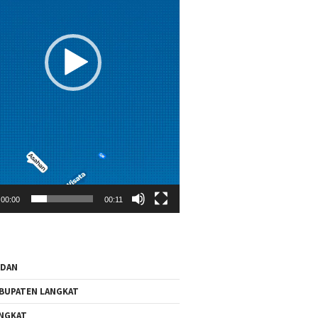
00:00
00:11
EDAN
BUPATEN LANGKAT
NGKAT