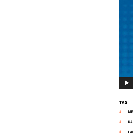
TAG
M
KA
LA