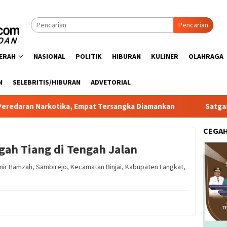
Pencarian
ERAH
NASIONAL
POLITIK
HIBURAN
KULINER
OLAHRAGA
N
SELEBRITIS/HIBURAN
ADVETORIAL
rkotika, Empat Tersangka Diamankan
Satgas PRR Pacu Re
CEGA
gah Tiang di Tengah Jalan
. Amir Hamzah, Sambirejo, Kecamatan Binjai, Kabupaten Langkat,