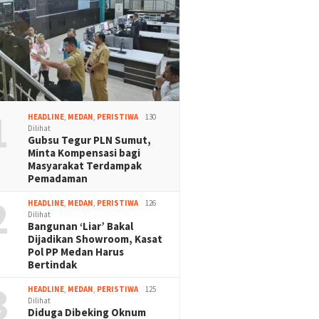
1
HEADLINE
,
MEDAN
,
PERISTIWA
130
Dilihat
Gubsu Tegur PLN Sumut,
Minta Kompensasi bagi
Masyarakat Terdampak
Pemadaman
2
HEADLINE
,
MEDAN
,
PERISTIWA
126
Dilihat
Bangunan ‘Liar’ Bakal
Dijadikan Showroom, Kasat
Pol PP Medan Harus
Bertindak
3
HEADLINE
,
MEDAN
,
PERISTIWA
125
Dilihat
Diduga Dibeking Oknum