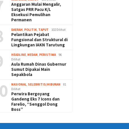
7
Anggaran Mulai Mengalir,
Satgas PRR Pacu K/L
Eksekusi Pemulihan
Permanen
8
DAERAH
,
POLITIK
,
TAPUT
102 Dilihat
Pelantikan Pejabat
Fungsional dan Struktural di
Lingkungan IAKN Tarutung
9
HEADLINE
,
MEDAN
,
PERISTIWA
96
Dilihat
Aula Rumah Dinas Gubernur
Sumut Dipakai Main
Sepakbola
0
NASIONAL
,
SELEBRITIS/HIBURAN
81
Dilihat
Perwira Bergoyang
Gandeng Eks 7 Icons dan
Farelio, “Senggol Dong
Boss”