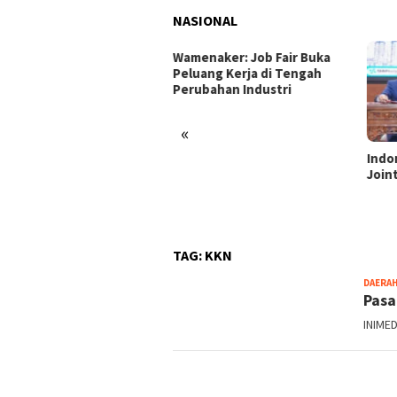
NASIONAL
enaker: Job Fair Buka
uang Kerja di Tengah
ubahan Industri
«
Indonesia dan Turki Sepakati
Satg
Joint Action Plan 2026–2027
Tamb
Tril
dan 
TAG:
KKN
DAERA
Pasa
INIMED