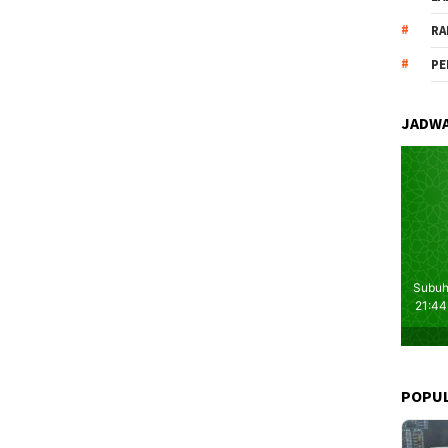
RA
PE
JADWA
POPU