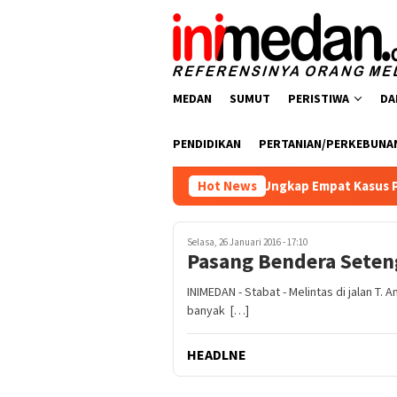
Loncat
ke
konten
MEDAN
SUMUT
PERISTIWA
DA
PENDIDIKAN
PERTANIAN/PERKEBUNA
tresnarkoba Polres Batu Bara Ungkap Empat Kasus Peredaran Na
Hot News
Selasa, 26 Januari 2016 - 17:10
Pasang Bendera Seten
INIMEDAN - Stabat - Melintas di jalan T
banyak […]
HEADLNE