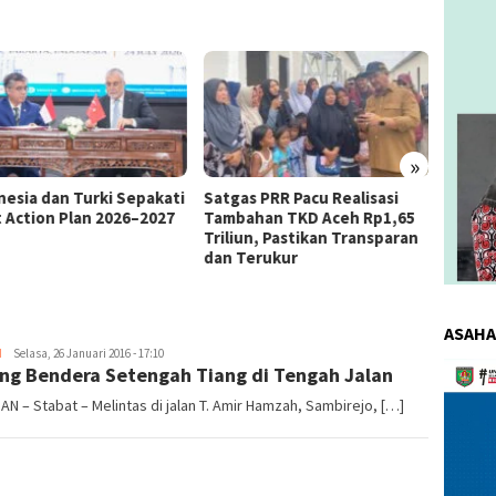
»
as PRR Pacu Realisasi
Kemnaker Berhasil Mediasi
The 4
ahan TKD Aceh Rp1,65
Perselisihan PHK PT Amos
Bahas 
iun, Pastikan Transparan
Indah Indonesia Perselisihan
Memen
Terukur
PHK PT Amos Indah Indonesia
Konsum
ASAHA
H
redaksi
Selasa, 26 Januari 2016 - 17:10
Pemuta
ng Bendera Setengah Tiang di Tengah Jalan
Video
AN – Stabat – Melintas di jalan T. Amir Hamzah, Sambirejo, […]