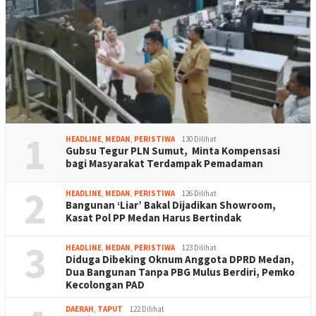
1
HEADLINE
,
MEDAN
,
PERISTIWA
130 Dilihat
Gubsu Tegur PLN Sumut, Minta Kompensasi
bagi Masyarakat Terdampak Pemadaman
2
HEADLINE
,
MEDAN
,
PERISTIWA
126 Dilihat
Bangunan ‘Liar’ Bakal Dijadikan Showroom,
Kasat Pol PP Medan Harus Bertindak
3
HEADLINE
,
MEDAN
,
PERISTIWA
123 Dilihat
Diduga Dibeking Oknum Anggota DPRD Medan,
Dua Bangunan Tanpa PBG Mulus Berdiri, Pemko
Kecolongan PAD
DAERAH
,
TAPUT
122 Dilihat