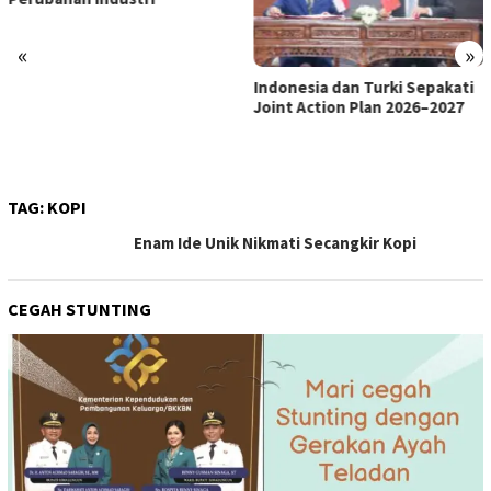
«
»
Indonesia dan Turki Sepakati
Satgas PRR Pacu Realisasi
Joint Action Plan 2026–2027
Tambahan TKD Aceh Rp1,65
Triliun, Pastikan Transparan
dan Terukur
TAG:
KOPI
Enam Ide Unik Nikmati Secangkir Kopi
CEGAH STUNTING