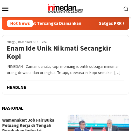
Loncat
Menu
ke
Mobile
konten
ka, Empat Tersangka Diamankan
Hot News
Satgas PRR Pacu Realisas
Minggu, 10 Januari 2016 - 17:50
Enam Ide Unik Nikmati Secangkir
Kopi
INIMEDAN - Zaman dahulu, kopi memang identik sebagai minuman
orang dewasa dan orangtua. Tetapi, dewasa ini kopi semakin […]
HEADLNE
NASIONAL