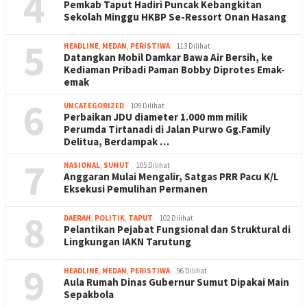
4
Pemkab Taput Hadiri Puncak Kebangkitan
Sekolah Minggu HKBP Se-Ressort Onan Hasang
5
HEADLINE
,
MEDAN
,
PERISTIWA
113 Dilihat
Datangkan Mobil Damkar Bawa Air Bersih, ke
Kediaman Pribadi Paman Bobby Diprotes Emak-
emak
6
UNCATEGORIZED
109 Dilihat
Perbaikan JDU diameter 1.000 mm milik
Perumda Tirtanadi di Jalan Purwo Gg.Family
Delitua, Berdampak …
7
NASIONAL
,
SUMUT
105 Dilihat
Anggaran Mulai Mengalir, Satgas PRR Pacu K/L
Eksekusi Pemulihan Permanen
8
DAERAH
,
POLITIK
,
TAPUT
102 Dilihat
Pelantikan Pejabat Fungsional dan Struktural di
Lingkungan IAKN Tarutung
9
HEADLINE
,
MEDAN
,
PERISTIWA
96 Dilihat
Aula Rumah Dinas Gubernur Sumut Dipakai Main
Sepakbola