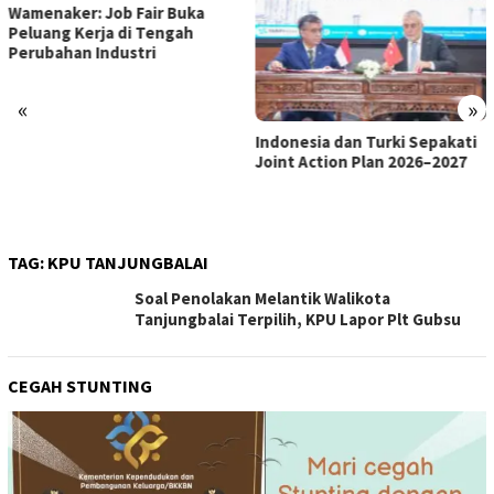
«
»
Indonesia dan Turki Sepakati
Satgas PRR Pacu Realisasi
Joint Action Plan 2026–2027
Tambahan TKD Aceh Rp1,65
Triliun, Pastikan Transparan
dan Terukur
TAG:
KPU TANJUNGBALAI
Soal Penolakan Melantik Walikota
Tanjungbalai Terpilih, KPU Lapor Plt Gubsu
CEGAH STUNTING