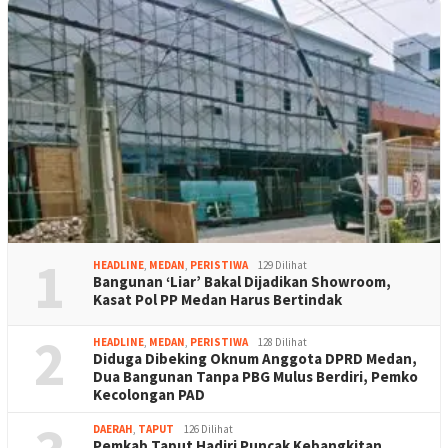
1
HEADLINE
,
MEDAN
,
PERISTIWA
129 Dilihat
Bangunan ‘Liar’ Bakal Dijadikan Showroom,
Kasat Pol PP Medan Harus Bertindak
2
HEADLINE
,
MEDAN
,
PERISTIWA
128 Dilihat
Diduga Dibeking Oknum Anggota DPRD Medan,
Dua Bangunan Tanpa PBG Mulus Berdiri, Pemko
Kecolongan PAD
DAERAH
,
TAPUT
126 Dilihat
Pemkab Taput Hadiri Puncak Kebangkitan