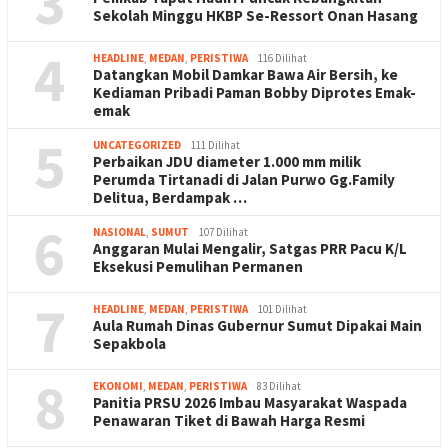
3
Sekolah Minggu HKBP Se-Ressort Onan Hasang
4
HEADLINE
,
MEDAN
,
PERISTIWA
116 Dilihat
Datangkan Mobil Damkar Bawa Air Bersih, ke
Kediaman Pribadi Paman Bobby Diprotes Emak-
emak
5
UNCATEGORIZED
111 Dilihat
Perbaikan JDU diameter 1.000 mm milik
Perumda Tirtanadi di Jalan Purwo Gg.Family
Delitua, Berdampak …
6
NASIONAL
,
SUMUT
107 Dilihat
Anggaran Mulai Mengalir, Satgas PRR Pacu K/L
Eksekusi Pemulihan Permanen
7
HEADLINE
,
MEDAN
,
PERISTIWA
101 Dilihat
Aula Rumah Dinas Gubernur Sumut Dipakai Main
Sepakbola
8
EKONOMI
,
MEDAN
,
PERISTIWA
83 Dilihat
Panitia PRSU 2026 Imbau Masyarakat Waspada
Penawaran Tiket di Bawah Harga Resmi