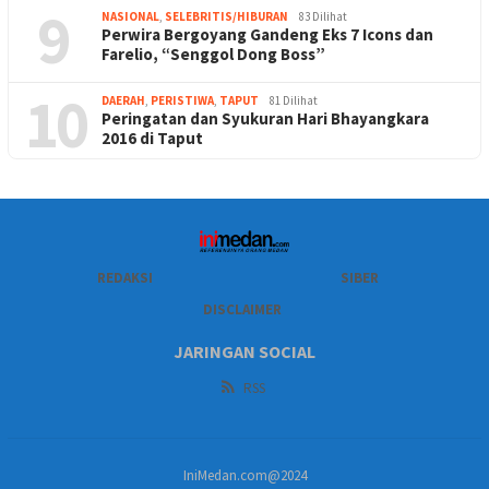
9
NASIONAL
,
SELEBRITIS/HIBURAN
83 Dilihat
Perwira Bergoyang Gandeng Eks 7 Icons dan
Farelio, “Senggol Dong Boss”
10
DAERAH
,
PERISTIWA
,
TAPUT
81 Dilihat
Peringatan dan Syukuran Hari Bhayangkara
2016 di Taput
REDAKSI
SIBER
DISCLAIMER
JARINGAN SOCIAL
RSS
IniMedan.com@2024