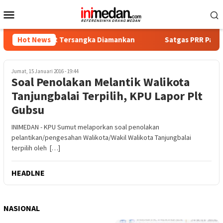
Loncat
Menu
ke
Mobile
konten
a, Empat Tersangka Diamankan
Hot News
Satgas PRR Pacu Realisasi
Jumat, 15 Januari 2016 - 19:44
Soal Penolakan Melantik Walikota
Tanjungbalai Terpilih, KPU Lapor Plt
Gubsu
INIMEDAN - KPU Sumut melaporkan soal penolakan
pelantikan/pengesahan Walikota/Wakil Walikota Tanjungbalai
terpilih oleh […]
HEADLNE
NASIONAL