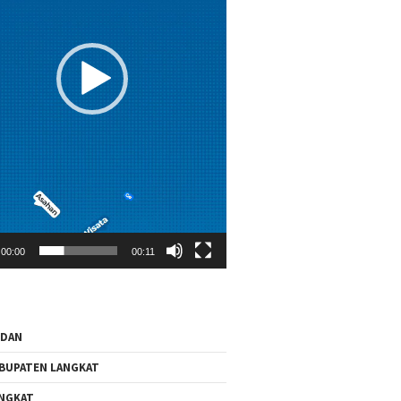
00:00
00:11
EDAN
BUPATEN LANGKAT
NGKAT