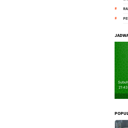
RA
PE
JADWA
POPU