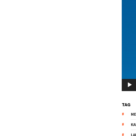
TAG
M
KA
LA