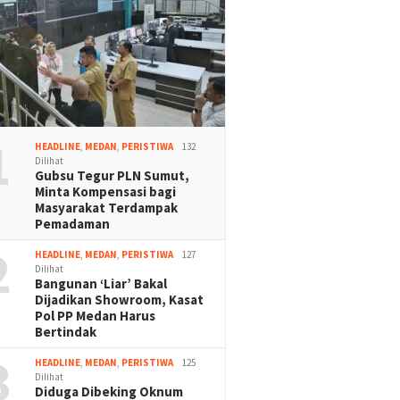
1
HEADLINE
,
MEDAN
,
PERISTIWA
132
Dilihat
Gubsu Tegur PLN Sumut,
Minta Kompensasi bagi
Masyarakat Terdampak
Pemadaman
2
HEADLINE
,
MEDAN
,
PERISTIWA
127
Dilihat
Bangunan ‘Liar’ Bakal
Dijadikan Showroom, Kasat
Pol PP Medan Harus
Bertindak
3
HEADLINE
,
MEDAN
,
PERISTIWA
125
Dilihat
Diduga Dibeking Oknum