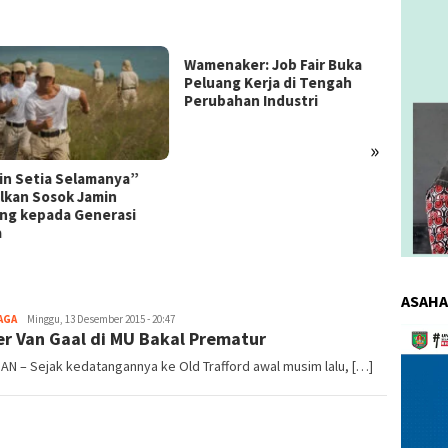
Wamenaker: Job Fair Buka
Peluang Kerja di Tengah
Perubahan Industri
»
in Setia Selamanya”
Indone
lkan Sosok Jamin
Joint 
ing kepada Generasi
a
ASAHA
AGA
redaksi
Minggu, 13 Desember 2015 - 20:47
Pemuta
er Van Gaal di MU Bakal Prematur
Video
AN – Sejak kedatangannya ke Old Trafford awal musim lalu, […]