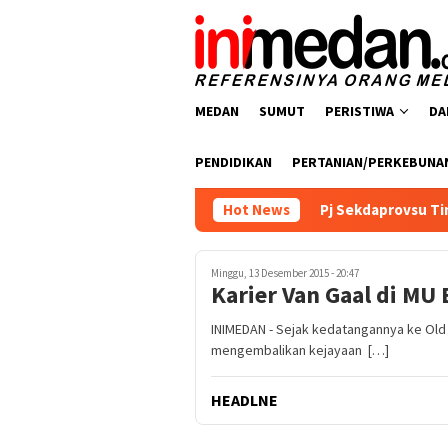
Loncat
ke
konten
MEDAN
SUMUT
PERISTIWA
DA
PENDIDIKAN
PERTANIAN/PERKEBUNA
, Tiga Pelaku Diamankan
Hot News
Pj Sekdaprovsu Tinjau Paviliun 
Minggu, 13 Desember 2015 - 20:47
Karier Van Gaal di MU
INIMEDAN - Sejak kedatangannya ke Old T
mengembalikan kejayaan […]
HEADLNE