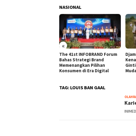
NASIONAL
«
naker Berhasil Mediasi
The 41st INFOBRAND Forum
Djam
selisihan PHK PT Amos
Bahas Strategi Brand
Kena
ah Indonesia Perselisihan
Memenangkan Pilihan
Gint
 PT Amos Indah Indonesia
Konsumen di Era Digital
Mud
TAG:
LOUIS BAN GAAL
OLAHR
Kari
INIMED