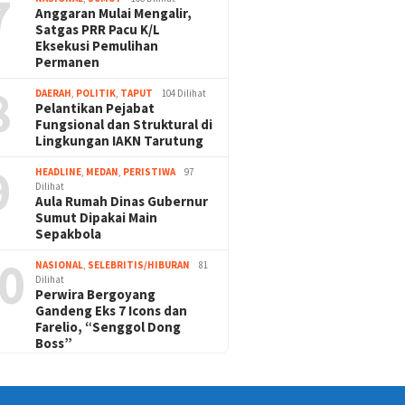
7
Anggaran Mulai Mengalir,
Satgas PRR Pacu K/L
Eksekusi Pemulihan
Permanen
8
DAERAH
,
POLITIK
,
TAPUT
104 Dilihat
Pelantikan Pejabat
Fungsional dan Struktural di
Lingkungan IAKN Tarutung
9
HEADLINE
,
MEDAN
,
PERISTIWA
97
Dilihat
Aula Rumah Dinas Gubernur
Sumut Dipakai Main
Sepakbola
0
NASIONAL
,
SELEBRITIS/HIBURAN
81
Dilihat
Perwira Bergoyang
Gandeng Eks 7 Icons dan
Farelio, “Senggol Dong
Boss”