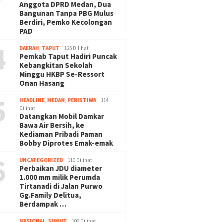
Anggota DPRD Medan, Dua
Bangunan Tanpa PBG Mulus
Berdiri, Pemko Kecolongan
PAD
4
DAERAH
,
TAPUT
125 Dilihat
Pemkab Taput Hadiri Puncak
Kebangkitan Sekolah
Minggu HKBP Se-Ressort
Onan Hasang
5
HEADLINE
,
MEDAN
,
PERISTIWA
114
Dilihat
Datangkan Mobil Damkar
Bawa Air Bersih, ke
Kediaman Pribadi Paman
Bobby Diprotes Emak-emak
6
UNCATEGORIZED
110 Dilihat
Perbaikan JDU diameter
1.000 mm milik Perumda
Tirtanadi di Jalan Purwo
Gg.Family Delitua,
Berdampak …
NASIONAL
,
SUMUT
106 Dilihat