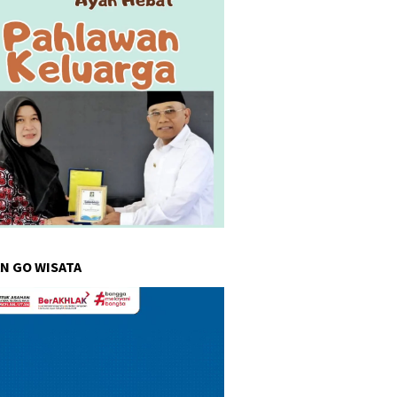
sia dan Turki Sepakati
Satgas PRR Pacu Realisasi
Action Plan 2026–2027
Tambahan TKD Aceh Rp1,65
Triliun, Pastikan Transparan
dan Terukur
N GO WISATA
r