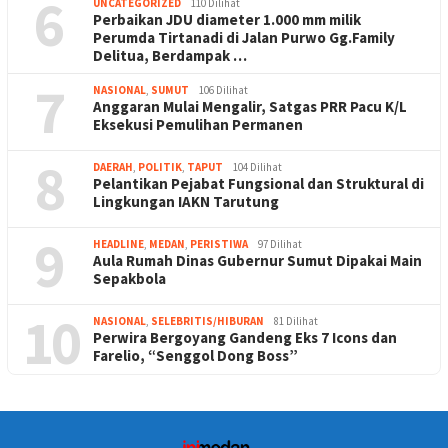
6
UNCATEGORIZED
110 Dilihat
Perbaikan JDU diameter 1.000 mm milik
Perumda Tirtanadi di Jalan Purwo Gg.Family
Delitua, Berdampak …
7
NASIONAL
,
SUMUT
106 Dilihat
Anggaran Mulai Mengalir, Satgas PRR Pacu K/L
Eksekusi Pemulihan Permanen
8
DAERAH
,
POLITIK
,
TAPUT
104 Dilihat
Pelantikan Pejabat Fungsional dan Struktural di
Lingkungan IAKN Tarutung
9
HEADLINE
,
MEDAN
,
PERISTIWA
97 Dilihat
Aula Rumah Dinas Gubernur Sumut Dipakai Main
Sepakbola
10
NASIONAL
,
SELEBRITIS/HIBURAN
81 Dilihat
Perwira Bergoyang Gandeng Eks 7 Icons dan
Farelio, “Senggol Dong Boss”