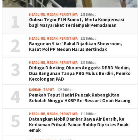
1
HEADLINE
,
MEDAN
,
PERISTIWA
131 Dilihat
Gubsu Tegur PLN Sumut, Minta Kompensasi
bagi Masyarakat Terdampak Pemadaman
2
HEADLINE
,
MEDAN
,
PERISTIWA
127 Dilihat
Bangunan ‘Liar’ Bakal Dijadikan Showroom,
Kasat Pol PP Medan Harus Bertindak
3
HEADLINE
,
MEDAN
,
PERISTIWA
125 Dilihat
Diduga Dibeking Oknum Anggota DPRD Medan,
Dua Bangunan Tanpa PBG Mulus Berdiri, Pemko
Kecolongan PAD
4
DAERAH
,
TAPUT
125 Dilihat
Pemkab Taput Hadiri Puncak Kebangkitan
Sekolah Minggu HKBP Se-Ressort Onan Hasang
5
HEADLINE
,
MEDAN
,
PERISTIWA
114 Dilihat
Datangkan Mobil Damkar Bawa Air Bersih, ke
Kediaman Pribadi Paman Bobby Diprotes Emak-
emak