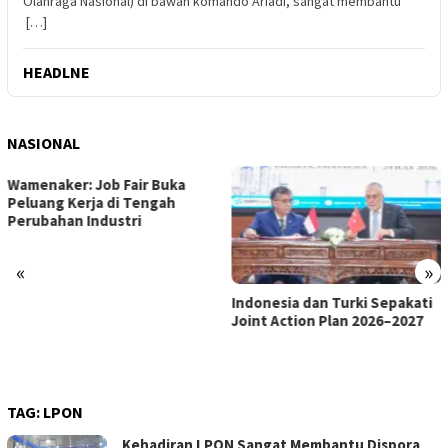
Olahraga Nasional) di bawah komando Ariadi, sangat membantu
[…]
HEADLNE
NASIONAL
«
»
Indonesia dan Turki Sepakati
Satgas PRR Pacu Realisasi
Joint Action Plan 2026–2027
Tambahan TKD Aceh Rp1,65
Triliun, Pastikan Transparan
dan Terukur
TAG:
LPON
Kehadiran LPON Sangat Membantu Dispora