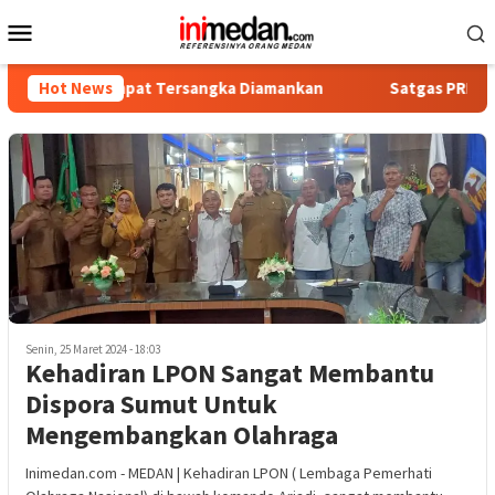
Loncat
Menu
ke
Mobile
konten
ika, Empat Tersangka Diamankan
Hot News
Satgas PRR Pacu Realisa
Senin, 25 Maret 2024 - 18:03
Kehadiran LPON Sangat Membantu
Dispora Sumut Untuk
Mengembangkan Olahraga
Inimedan.com - MEDAN | Kehadiran LPON ( Lembaga Pemerhati