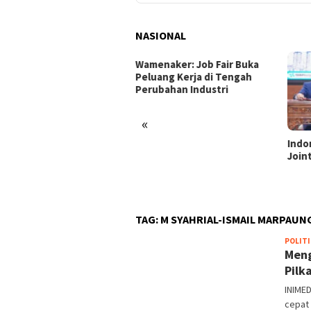
NASIONAL
enaker: Job Fair Buka
uang Kerja di Tengah
ubahan Industri
«
Indonesia dan Turki Sepakati
Satg
Joint Action Plan 2026–2027
Tamb
Tril
dan 
TAG:
M SYAHRIAL-ISMAIL MARPAUN
POLITI
Meng
Pilk
INIMED
cepat