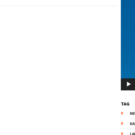
TAG
M
KA
LA