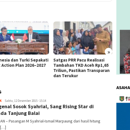
»
as PRR Pacu Realisasi
Kemnaker Berhasil Mediasi
The 4
ahan TKD Aceh Rp1,65
Perselisihan PHK PT Amos
Bahas 
iun, Pastikan Transparan
Indah Indonesia Perselisihan
Memen
Terukur
PHK PT Amos Indah Indonesia
Konsum
ASAHA
G
Pemuta
K
redaksi
Sabtu, 12 Desember 2015 - 15:14
Video
enal Sosok Syahrial, Sang Rising Star di
ada Tanjung Balai
AN – Pasangan M Syahrial-Ismail Marpaung dari hasil hitung
 […]