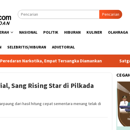
Pencarian
ERAH
NASIONAL
POLITIK
HIBURAN
KULINER
OLAHRAGA
N
SELEBRITIS/HIBURAN
ADVETORIAL
arkotika, Empat Tersangka Diamankan
Satgas PRR Pacu R
CEGA
l, Sang Rising Star di Pilkada
Marpaung dari hasil hitung cepat sementara menang telak di