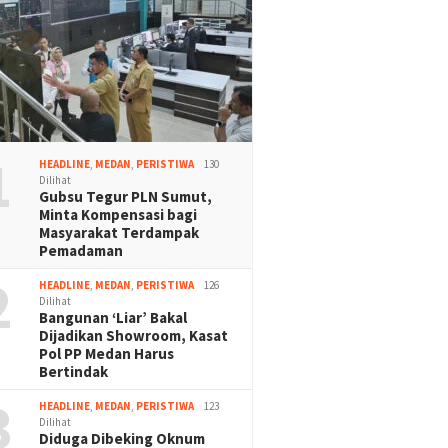
1
HEADLINE
,
MEDAN
,
PERISTIWA
130
Dilihat
Gubsu Tegur PLN Sumut,
Minta Kompensasi bagi
Masyarakat Terdampak
Pemadaman
2
HEADLINE
,
MEDAN
,
PERISTIWA
126
Dilihat
Bangunan ‘Liar’ Bakal
Dijadikan Showroom, Kasat
Pol PP Medan Harus
Bertindak
3
HEADLINE
,
MEDAN
,
PERISTIWA
123
Dilihat
Diduga Dibeking Oknum