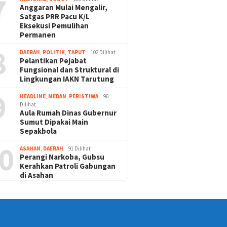
7
Anggaran Mulai Mengalir,
Satgas PRR Pacu K/L
Eksekusi Pemulihan
Permanen
8
DAERAH
,
POLITIK
,
TAPUT
102 Dilihat
Pelantikan Pejabat
Fungsional dan Struktural di
Lingkungan IAKN Tarutung
9
HEADLINE
,
MEDAN
,
PERISTIWA
96
Dilihat
Aula Rumah Dinas Gubernur
Sumut Dipakai Main
Sepakbola
0
ASAHAN
,
DAERAH
91 Dilihat
Perangi Narkoba, Gubsu
Kerahkan Patroli Gabungan
di Asahan