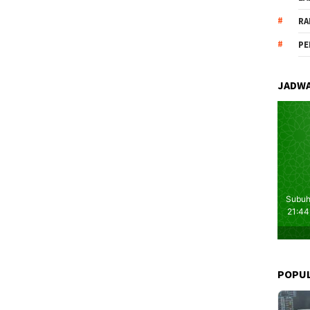
RA
PE
JADWA
POPU