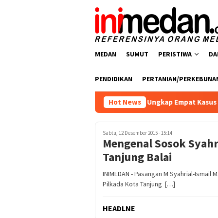
Loncat
ke
konten
MEDAN
SUMUT
PERISTIWA
DA
PENDIDIKAN
PERTANIAN/PERKEBUNA
atresnarkoba Polres Batu Bara Ungkap Empat Kasus Peredaran N
Hot News
Sabtu, 12 Desember 2015 - 15:14
Mengenal Sosok Syahria
Tanjung Balai
INIMEDAN - Pasangan M Syahrial-Ismail 
Pilkada Kota Tanjung […]
HEADLNE