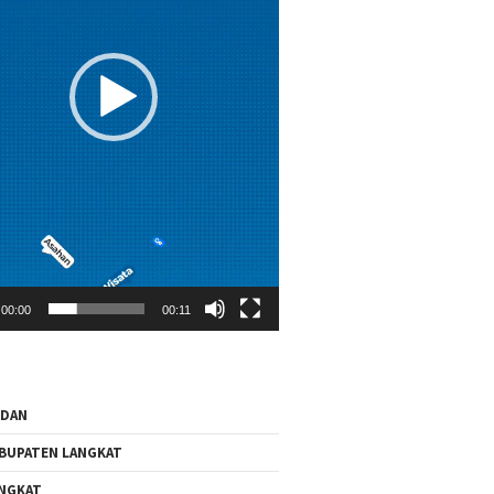
00:00
00:11
EDAN
BUPATEN LANGKAT
NGKAT