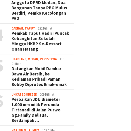
Anggota DPRD Medan, Dua
Bangunan Tanpa PBG Mulus
Berdiri, Pemko Kecolongan
PAD
4
DAERAH
,
TAPUT
122 Dilihat
Pemkab Taput Hadiri Puncak
Kebangkitan Sekolah
Minggu HKBP Se-Ressort
Onan Hasang
5
HEADLINE
,
MEDAN
,
PERISTIWA
113
Dilihat
Datangkan Mobil Damkar
Bawa Air Bersih, ke
Kediaman Pribadi Paman
Bobby Diprotes Emak-emak
6
UNCATEGORIZED
109 Dilihat
Perbaikan JDU diameter
1.000 mm milik Perumda
Tirtanadi di Jalan Purwo
Gg.Family Delitua,
Berdampak …
NASIONAL
,
SUMUT
105 Dilihat