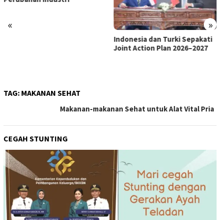
«
»
Indonesia dan Turki Sepakati
Satgas PRR Pacu Realisasi
Joint Action Plan 2026–2027
Tambahan TKD Aceh Rp1,65
Triliun, Pastikan Transparan
dan Terukur
TAG:
MAKANAN SEHAT
Makanan-makanan Sehat untuk Alat Vital Pria
CEGAH STUNTING