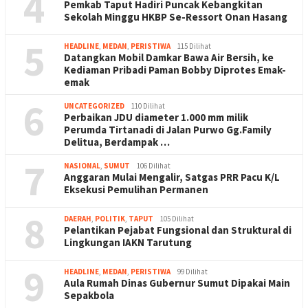
4
Pemkab Taput Hadiri Puncak Kebangkitan
Sekolah Minggu HKBP Se-Ressort Onan Hasang
5
HEADLINE
,
MEDAN
,
PERISTIWA
115 Dilihat
Datangkan Mobil Damkar Bawa Air Bersih, ke
Kediaman Pribadi Paman Bobby Diprotes Emak-
emak
6
UNCATEGORIZED
110 Dilihat
Perbaikan JDU diameter 1.000 mm milik
Perumda Tirtanadi di Jalan Purwo Gg.Family
Delitua, Berdampak …
7
NASIONAL
,
SUMUT
106 Dilihat
Anggaran Mulai Mengalir, Satgas PRR Pacu K/L
Eksekusi Pemulihan Permanen
8
DAERAH
,
POLITIK
,
TAPUT
105 Dilihat
Pelantikan Pejabat Fungsional dan Struktural di
Lingkungan IAKN Tarutung
9
HEADLINE
,
MEDAN
,
PERISTIWA
99 Dilihat
Aula Rumah Dinas Gubernur Sumut Dipakai Main
Sepakbola