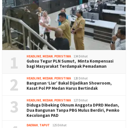
1
HEADLINE
,
MEDAN
,
PERISTIWA
134 Dilihat
Gubsu Tegur PLN Sumut, Minta Kompensasi
bagi Masyarakat Terdampak Pemadaman
2
HEADLINE
,
MEDAN
,
PERISTIWA
128 Dilihat
Bangunan ‘Liar’ Bakal Dijadikan Showroom,
Kasat Pol PP Medan Harus Bertindak
3
HEADLINE
,
MEDAN
,
PERISTIWA
127 Dilihat
Diduga Dibeking Oknum Anggota DPRD Medan,
Dua Bangunan Tanpa PBG Mulus Berdiri, Pemko
Kecolongan PAD
DAERAH
,
TAPUT
125 Dilihat