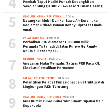
4
Pemkab Taput Hadiri Puncak Kebangkitan
Sekolah Minggu HKBP Se-Ressort Onan Hasang
5
HEADLINE
,
MEDAN
,
PERISTIWA
115 Dilihat
Datangkan Mobil Damkar Bawa Air Bersih, ke
Kediaman Pribadi Paman Bobby Diprotes Emak-
emak
6
UNCATEGORIZED
110 Dilihat
Perbaikan JDU diameter 1.000 mm milik
Perumda Tirtanadi di Jalan Purwo Gg.Family
Delitua, Berdampak …
7
NASIONAL
,
SUMUT
106 Dilihat
Anggaran Mulai Mengalir, Satgas PRR Pacu K/L
Eksekusi Pemulihan Permanen
8
DAERAH
,
POLITIK
,
TAPUT
104 Dilihat
Pelantikan Pejabat Fungsional dan Struktural di
Lingkungan IAKN Tarutung
9
HEADLINE
,
MEDAN
,
PERISTIWA
99 Dilihat
Aula Rumah Dinas Gubernur Sumut Dipakai Main
Sepakbola