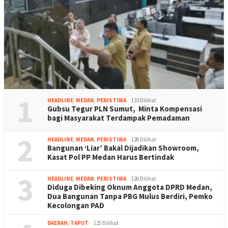
1
HEADLINE
,
MEDAN
,
PERISTIWA
133 Dilihat
Gubsu Tegur PLN Sumut, Minta Kompensasi
bagi Masyarakat Terdampak Pemadaman
2
HEADLINE
,
MEDAN
,
PERISTIWA
128 Dilihat
Bangunan ‘Liar’ Bakal Dijadikan Showroom,
Kasat Pol PP Medan Harus Bertindak
3
HEADLINE
,
MEDAN
,
PERISTIWA
126 Dilihat
Diduga Dibeking Oknum Anggota DPRD Medan,
Dua Bangunan Tanpa PBG Mulus Berdiri, Pemko
Kecolongan PAD
DAERAH
,
TAPUT
125 Dilihat