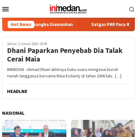
Loncat
Menu
ke
Mobile
konten
pat Tersangka Diamankan
Hot News
Satgas PRR Pacu Realisasi Tamb
Selasa, 5 Januari 2016 - 20:48
Dhani Paparkan Penyebab Dia Talak
Cerai Maia
INIMEDAN - Ahmad Dhani akhirnya buka suara mengenai kisruh
rumah tangganya bersama Maia Estianty di tahun 2006 lalu. […]
HEADLNE
NASIONAL