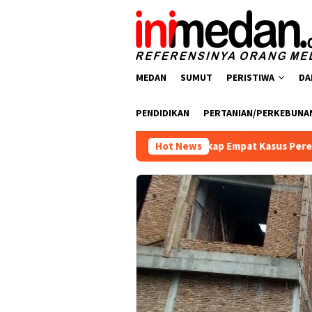
Loncat
ke
konten
MEDAN
SUMUT
PERISTIWA
DA
PENDIDIKAN
PERTANIAN/PERKEBUNA
arkoba Polres Batu Bara Ungkap Empat Kasus Peredaran Narkoti
Hot News