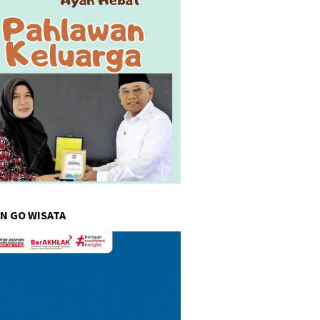
N GO WISATA
r