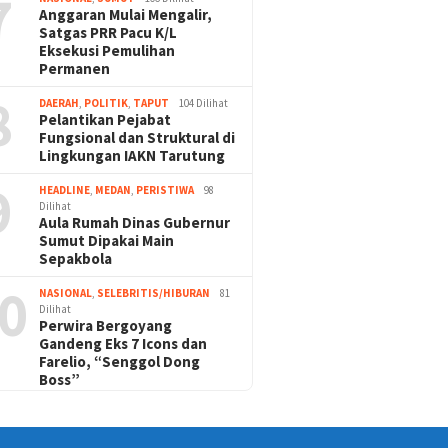
7
Anggaran Mulai Mengalir,
Satgas PRR Pacu K/L
Eksekusi Pemulihan
Permanen
8
DAERAH
,
POLITIK
,
TAPUT
104 Dilihat
Pelantikan Pejabat
Fungsional dan Struktural di
Lingkungan IAKN Tarutung
9
HEADLINE
,
MEDAN
,
PERISTIWA
98
Dilihat
Aula Rumah Dinas Gubernur
Sumut Dipakai Main
Sepakbola
0
NASIONAL
,
SELEBRITIS/HIBURAN
81
Dilihat
Perwira Bergoyang
Gandeng Eks 7 Icons dan
Farelio, “Senggol Dong
Boss”