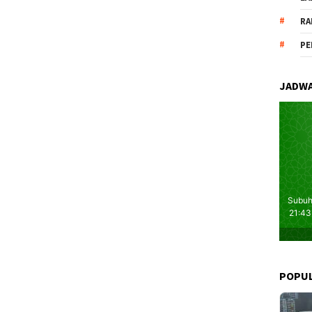
RA
PE
JADWA
POPU