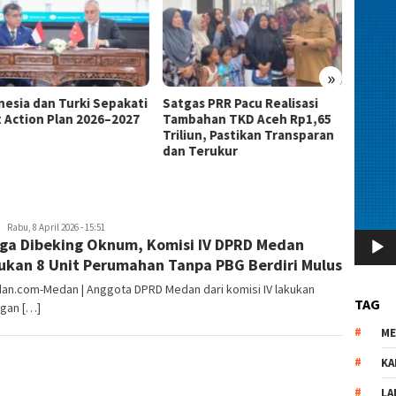
»
as PRR Pacu Realisasi
Kemnaker Berhasil Mediasi
The 4
ahan TKD Aceh Rp1,65
Perselisihan PHK PT Amos
Bahas 
iun, Pastikan Transparan
Indah Indonesia Perselisihan
Memen
Terukur
PHK PT Amos Indah Indonesia
Konsum
redaksi
Rabu, 8 April 2026 - 15:51
ga Dibeking Oknum, Komisi IV DPRD Medan
kan 8 Unit Perumahan Tanpa PBG Berdiri Mulus
dan.com-Medan | Anggota DPRD Medan dari komisi IV lakukan
TAG
ngan […]
M
KA
LA