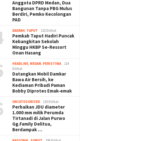
Anggota DPRD Medan, Dua
Bangunan Tanpa PBG Mulus
Berdiri, Pemko Kecolongan
PAD
4
DAERAH
,
TAPUT
125 Dilihat
Pemkab Taput Hadiri Puncak
Kebangkitan Sekolah
Minggu HKBP Se-Ressort
Onan Hasang
5
HEADLINE
,
MEDAN
,
PERISTIWA
114
Dilihat
Datangkan Mobil Damkar
Bawa Air Bersih, ke
Kediaman Pribadi Paman
Bobby Diprotes Emak-emak
6
UNCATEGORIZED
110 Dilihat
Perbaikan JDU diameter
1.000 mm milik Perumda
Tirtanadi di Jalan Purwo
Gg.Family Delitua,
Berdampak …
NASIONAL
,
SUMUT
106 Dilihat