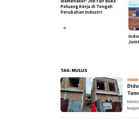
enaker: Job Fair Buka
uang Kerja di Tengah
ubahan Industri
«
Indonesia dan Turki Sepakati
Satg
Joint Action Plan 2026–2027
Tamb
Tril
dan 
TAG:
MULUS
MEDAN
Didu
Temu
Inime
kunju