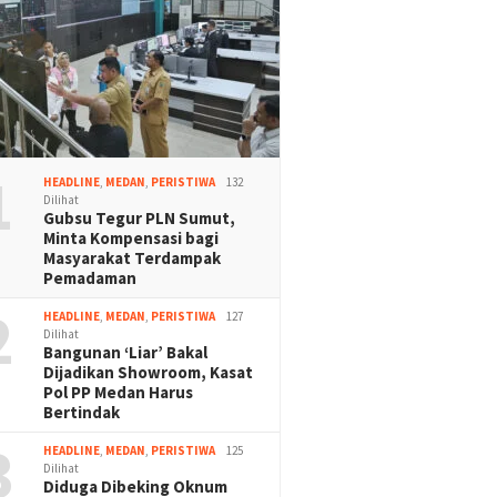
1
HEADLINE
,
MEDAN
,
PERISTIWA
132
Dilihat
Gubsu Tegur PLN Sumut,
Minta Kompensasi bagi
Masyarakat Terdampak
Pemadaman
2
HEADLINE
,
MEDAN
,
PERISTIWA
127
Dilihat
Bangunan ‘Liar’ Bakal
Dijadikan Showroom, Kasat
Pol PP Medan Harus
Bertindak
3
HEADLINE
,
MEDAN
,
PERISTIWA
125
Dilihat
Diduga Dibeking Oknum