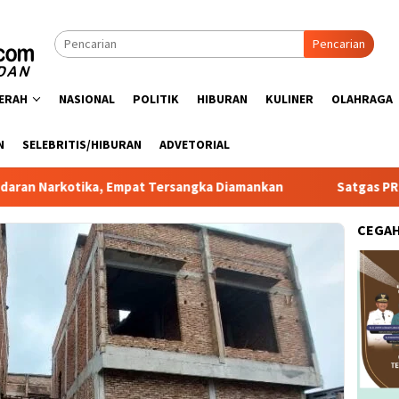
Pencarian
ERAH
NASIONAL
POLITIK
HIBURAN
KULINER
OLAHRAGA
N
SELEBRITIS/HIBURAN
ADVETORIAL
ka, Empat Tersangka Diamankan
Satgas PRR Pacu Realisas
CEGA