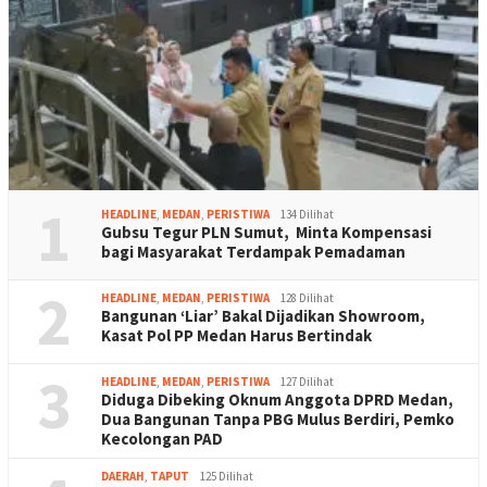
1
HEADLINE
,
MEDAN
,
PERISTIWA
134 Dilihat
Gubsu Tegur PLN Sumut, Minta Kompensasi
bagi Masyarakat Terdampak Pemadaman
2
HEADLINE
,
MEDAN
,
PERISTIWA
128 Dilihat
Bangunan ‘Liar’ Bakal Dijadikan Showroom,
Kasat Pol PP Medan Harus Bertindak
3
HEADLINE
,
MEDAN
,
PERISTIWA
127 Dilihat
Diduga Dibeking Oknum Anggota DPRD Medan,
Dua Bangunan Tanpa PBG Mulus Berdiri, Pemko
Kecolongan PAD
DAERAH
,
TAPUT
125 Dilihat