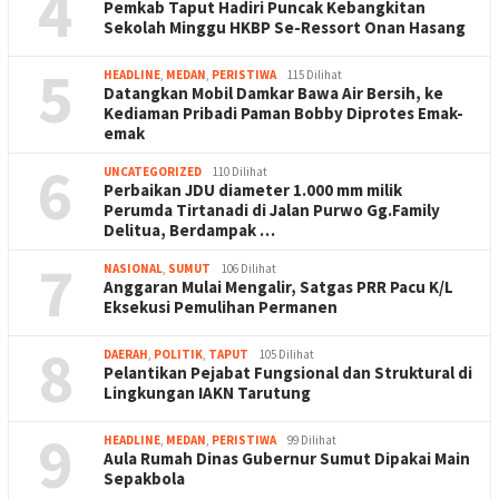
4
Pemkab Taput Hadiri Puncak Kebangkitan
Sekolah Minggu HKBP Se-Ressort Onan Hasang
5
HEADLINE
,
MEDAN
,
PERISTIWA
115 Dilihat
Datangkan Mobil Damkar Bawa Air Bersih, ke
Kediaman Pribadi Paman Bobby Diprotes Emak-
emak
6
UNCATEGORIZED
110 Dilihat
Perbaikan JDU diameter 1.000 mm milik
Perumda Tirtanadi di Jalan Purwo Gg.Family
Delitua, Berdampak …
7
NASIONAL
,
SUMUT
106 Dilihat
Anggaran Mulai Mengalir, Satgas PRR Pacu K/L
Eksekusi Pemulihan Permanen
8
DAERAH
,
POLITIK
,
TAPUT
105 Dilihat
Pelantikan Pejabat Fungsional dan Struktural di
Lingkungan IAKN Tarutung
9
HEADLINE
,
MEDAN
,
PERISTIWA
99 Dilihat
Aula Rumah Dinas Gubernur Sumut Dipakai Main
Sepakbola