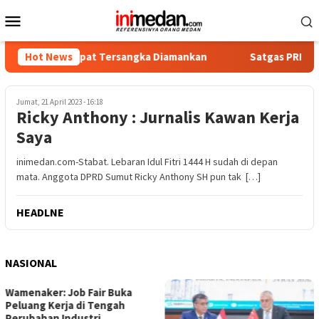
Loncat
Menu
ke
Mobile
konten
tika, Empat Tersangka Diamankan
Hot News
Satgas PRR Pacu Realis
Jumat, 21 April 2023 - 16:18
Ricky Anthony : Jurnalis Kawan Kerja
Saya
inimedan.com-Stabat. Lebaran Idul Fitri 1444 H sudah di depan
mata. Anggota DPRD Sumut Ricky Anthony SH pun tak […]
HEADLNE
NASIONAL