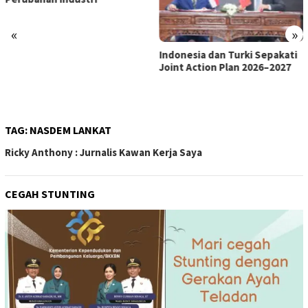
«
»
Indonesia dan Turki Sepakati
Satgas PRR Pacu Realisasi
Joint Action Plan 2026–2027
Tambahan TKD Aceh Rp1,65
Triliun, Pastikan Transparan
dan Terukur
TAG:
NASDEM LANKAT
Ricky Anthony : Jurnalis Kawan Kerja Saya
CEGAH STUNTING