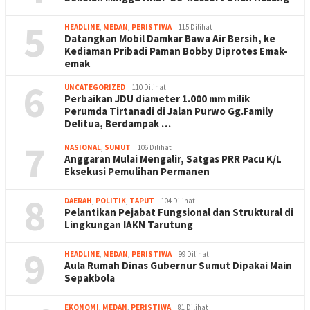
5
HEADLINE
,
MEDAN
,
PERISTIWA
115 Dilihat
Datangkan Mobil Damkar Bawa Air Bersih, ke
Kediaman Pribadi Paman Bobby Diprotes Emak-
emak
6
UNCATEGORIZED
110 Dilihat
Perbaikan JDU diameter 1.000 mm milik
Perumda Tirtanadi di Jalan Purwo Gg.Family
Delitua, Berdampak …
7
NASIONAL
,
SUMUT
106 Dilihat
Anggaran Mulai Mengalir, Satgas PRR Pacu K/L
Eksekusi Pemulihan Permanen
8
DAERAH
,
POLITIK
,
TAPUT
104 Dilihat
Pelantikan Pejabat Fungsional dan Struktural di
Lingkungan IAKN Tarutung
9
HEADLINE
,
MEDAN
,
PERISTIWA
99 Dilihat
Aula Rumah Dinas Gubernur Sumut Dipakai Main
Sepakbola
EKONOMI
,
MEDAN
,
PERISTIWA
81 Dilihat