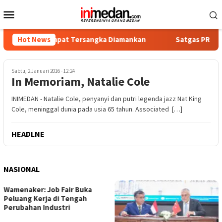
Loncat
Menu
ke
Mobile
konten
kotika, Empat Tersangka Diamankan
Hot News
Satgas PRR Pacu Real
Sabtu, 2 Januari 2016 - 12:24
In Memoriam, Natalie Cole
INIMEDAN - Natalie Cole, penyanyi dan putri legenda jazz Nat King
Cole, meninggal dunia pada usia 65 tahun. Associated […]
HEADLNE
NASIONAL