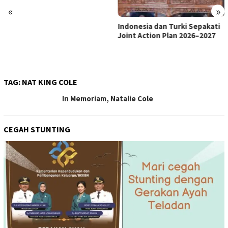
«
»
Indonesia dan Turki Sepakati
Satgas PRR Pacu Realisasi
Joint Action Plan 2026–2027
Tambahan TKD Aceh Rp1,65
Triliun, Pastikan Transparan
dan Terukur
TAG:
NAT KING COLE
In Memoriam, Natalie Cole
CEGAH STUNTING