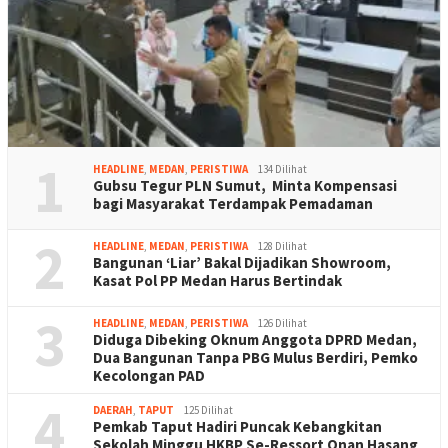
1
HEADLINE
,
MEDAN
,
PERISTIWA
134 Dilihat
Gubsu Tegur PLN Sumut, Minta Kompensasi
bagi Masyarakat Terdampak Pemadaman
2
HEADLINE
,
MEDAN
,
PERISTIWA
128 Dilihat
Bangunan ‘Liar’ Bakal Dijadikan Showroom,
Kasat Pol PP Medan Harus Bertindak
3
HEADLINE
,
MEDAN
,
PERISTIWA
126 Dilihat
Diduga Dibeking Oknum Anggota DPRD Medan,
Dua Bangunan Tanpa PBG Mulus Berdiri, Pemko
Kecolongan PAD
4
DAERAH
,
TAPUT
125 Dilihat
Pemkab Taput Hadiri Puncak Kebangkitan
Sekolah Minggu HKBP Se-Ressort Onan Hasang