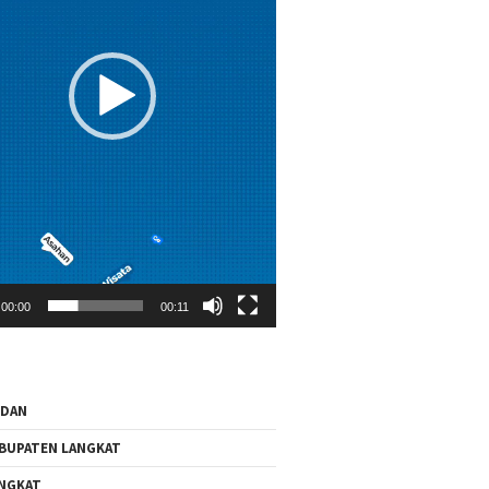
00:00
00:11
EDAN
BUPATEN LANGKAT
NGKAT