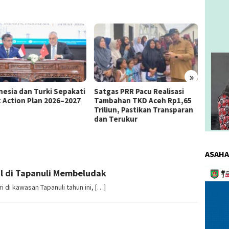
»
as PRR Pacu Realisasi
Kemnaker Berhasil Mediasi
The 4
ahan TKD Aceh Rp1,65
Perselisihan PHK PT Amos
Bahas 
iun, Pastikan Transparan
Indah Indonesia Perselisihan
Memen
Terukur
PHK PT Amos Indah Indonesia
Konsum
ASAHA
Pemuta
l di Tapanuli Membeludak
Video
i di kawasan Tapanuli tahun ini, […]