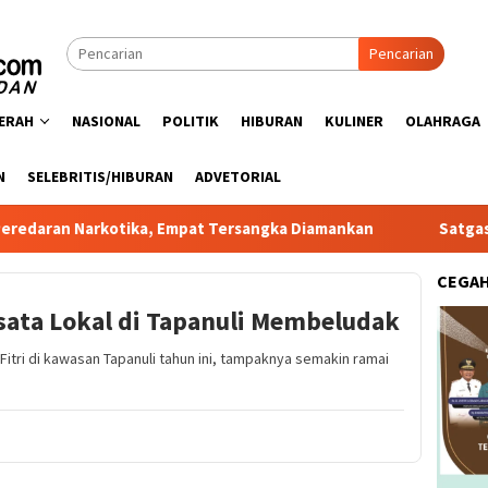
Pencarian
ERAH
NASIONAL
POLITIK
HIBURAN
KULINER
OLAHRAGA
N
SELEBRITIS/HIBURAN
ADVETORIAL
rkotika, Empat Tersangka Diamankan
Satgas PRR Pacu Rea
CEGA
ata Lokal di Tapanuli Membeludak
itri di kawasan Tapanuli tahun ini, tampaknya semakin ramai