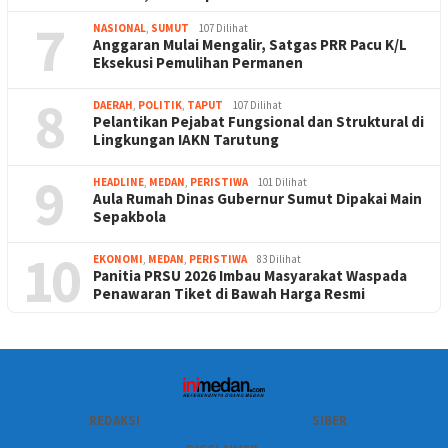
7
NASIONAL
,
SUMUT
107 Dilihat
Anggaran Mulai Mengalir, Satgas PRR Pacu K/L
Eksekusi Pemulihan Permanen
8
DAERAH
,
POLITIK
,
TAPUT
107 Dilihat
Pelantikan Pejabat Fungsional dan Struktural di
Lingkungan IAKN Tarutung
9
HEADLINE
,
MEDAN
,
PERISTIWA
101 Dilihat
Aula Rumah Dinas Gubernur Sumut Dipakai Main
Sepakbola
10
EKONOMI
,
MEDAN
,
PERISTIWA
83 Dilihat
Panitia PRSU 2026 Imbau Masyarakat Waspada
Penawaran Tiket di Bawah Harga Resmi
REDAKSI
SIBER