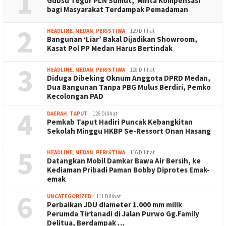
1
Gubsu Tegur PLN Sumut, Minta Kompensasi
bagi Masyarakat Terdampak Pemadaman
2
HEADLINE
,
MEDAN
,
PERISTIWA
129 Dilihat
Bangunan ‘Liar’ Bakal Dijadikan Showroom,
Kasat Pol PP Medan Harus Bertindak
3
HEADLINE
,
MEDAN
,
PERISTIWA
128 Dilihat
Diduga Dibeking Oknum Anggota DPRD Medan,
Dua Bangunan Tanpa PBG Mulus Berdiri, Pemko
Kecolongan PAD
4
DAERAH
,
TAPUT
126 Dilihat
Pemkab Taput Hadiri Puncak Kebangkitan
Sekolah Minggu HKBP Se-Ressort Onan Hasang
5
HEADLINE
,
MEDAN
,
PERISTIWA
116 Dilihat
Datangkan Mobil Damkar Bawa Air Bersih, ke
Kediaman Pribadi Paman Bobby Diprotes Emak-
emak
6
UNCATEGORIZED
111 Dilihat
Perbaikan JDU diameter 1.000 mm milik
Perumda Tirtanadi di Jalan Purwo Gg.Family
Delitua, Berdampak …