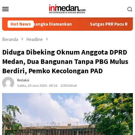
Loncat
Menu
ke
Mobile
konten
ersangka Diamankan
Hot News
Satgas PRR Pacu Realisasi Tambahan 
Beranda
Headline
Diduga Dibeking Oknum Anggota DPRD
Medan, Dua Bangunan Tanpa PBG Mulus
Berdiri, Pemko Kecolongan PAD
Redaksi
Sabtu, 20 Juni 2026 - 00:16
128 Dilihat