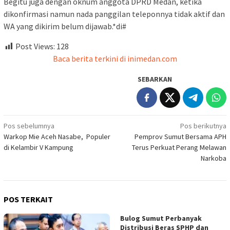
Begitu juga dengan oknum anggota DPRD Medan, ketika
dikonfirmasi namun nada panggilan teleponnya tidak aktif dan
WA yang dikirim belum dijawab.*di#
Post Views:
128
Baca berita terkini di inimedan.com
SEBARKAN
Navigasi
Pos sebelumnya
Pos berikutnya
Warkop Mie Aceh Nasabe, Populer
Pemprov Sumut Bersama APH
pos
di Kelambir V Kampung
Terus Perkuat Perang Melawan
Narkoba
POS TERKAIT
Bulog Sumut Perbanyak
Distribusi Beras SPHP dan