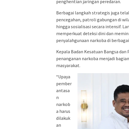
penghentian jaringan peredaran.
Berbagai langkah strategis juga tel
pencegahan, patroli gabungan di wil
hingga sosialisasi secara intensif. 
memperkuat deteksi dini dan memini
penyalahgunaan narkoba di berbagai
Kepala Badan Kesatuan Bangsa dan 
penanganan narkoba menjadi bagian
masyarakat.
“Upaya
pember
antasa
n
narkob
a harus
dilakuk
an