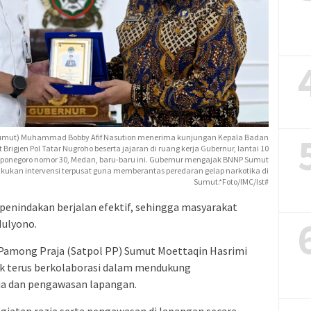
Sumut) Muhammad Bobby Afif Nasution menerima kunjungan Kepala Badan
Brigjen Pol Tatar Nugroho beserta jajaran di ruang kerja Gubernur, lantai 10
iponegoro nomor 30, Medan, baru-baru ini. Gubernur mengajak BNNP Sumut
ukan intervensi terpusat guna memberantas peredaran gelap narkotika di
Sumut.*Foto/IMC/Ist#
 penindakan berjalan efektif, sehingga masyarakat
Mulyono.
i Pamong Praja (Satpol PP) Sumut Moettaqin Hasrimi
k terus berkolaborasi dalam mendukung
ia dan pengawasan lapangan.
giatan razia serta pengawasan di lapangan secara