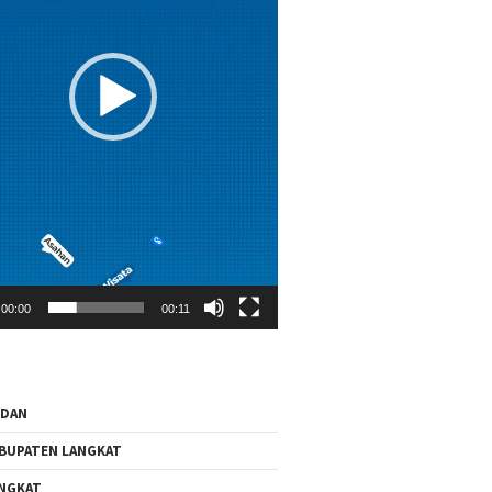
00:00
00:11
EDAN
BUPATEN LANGKAT
NGKAT