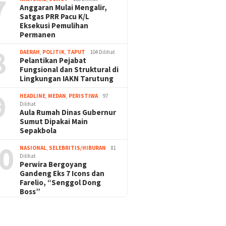
7
Anggaran Mulai Mengalir,
Satgas PRR Pacu K/L
Eksekusi Pemulihan
Permanen
8
DAERAH
,
POLITIK
,
TAPUT
104 Dilihat
Pelantikan Pejabat
Fungsional dan Struktural di
Lingkungan IAKN Tarutung
9
HEADLINE
,
MEDAN
,
PERISTIWA
97
Dilihat
Aula Rumah Dinas Gubernur
Sumut Dipakai Main
Sepakbola
0
NASIONAL
,
SELEBRITIS/HIBURAN
81
Dilihat
Perwira Bergoyang
Gandeng Eks 7 Icons dan
Farelio, “Senggol Dong
Boss”