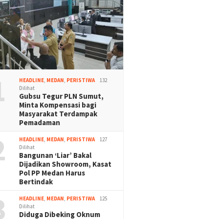
1
HEADLINE
,
MEDAN
,
PERISTIWA
132
Dilihat
Gubsu Tegur PLN Sumut,
Minta Kompensasi bagi
Masyarakat Terdampak
Pemadaman
2
HEADLINE
,
MEDAN
,
PERISTIWA
127
Dilihat
Bangunan ‘Liar’ Bakal
Dijadikan Showroom, Kasat
Pol PP Medan Harus
Bertindak
3
HEADLINE
,
MEDAN
,
PERISTIWA
125
Dilihat
Diduga Dibeking Oknum