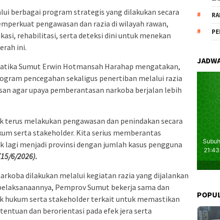
ui berbagai program strategis yang dilakukan secara
RA
emperkuat pengawasan dan razia di wilayah rawan,
PE
i, rehabilitasi, serta deteksi dini untuk menekan
rah ini.
JADWA
matika Sumut Erwin Hotmansah Harahap mengatakan,
gram pencegahan sekaligus penertiban melalui razia
n agar upaya pemberantasan narkoba berjalan lebih
 terus melakukan pengawasan dan penindakan secara
kum serta stakeholder. Kita serius memberantas
 lagi menjadi provinsi dengan jumlah kasus pengguna
(15/6/2026).
rkoba dilakukan melalui kegiatan razia yang dijalankan
pelaksanaannya, Pemprov Sumut bekerja sama dan
POPU
k hukum serta stakeholder terkait untuk memastikan
tentuan dan berorientasi pada efek jera serta