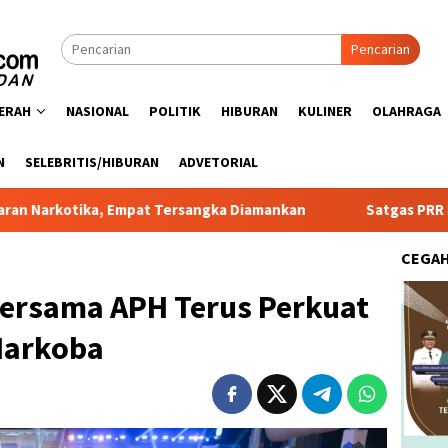
Pencarian
ERAH
NASIONAL
POLITIK
HIBURAN
KULINER
OLAHRAGA
N
SELEBRITIS/HIBURAN
ADVETORIAL
 Tersangka Diamankan
Satgas PRR Pacu Realisasi Tambaha
CEGA
ersama APH Terus Perkuat
Narkoba