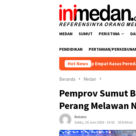
Loncat
ke
konten
MEDAN
SUMUT
PERISTIWA
DA
PENDIDIKAN
PERTANIAN/PERKEBUNA
lres Batu Bara Ungkap Empat Kasus Peredaran Narkotika, Empat
Hot News
Beranda
Medan
Pemprov Sumut B
Perang Melawan 
Redaksi
Sabtu, 20 Juni 2026 - 14:52
55 Dilihat