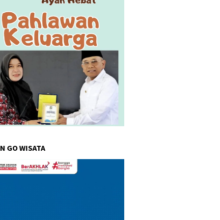
N GO WISATA
r