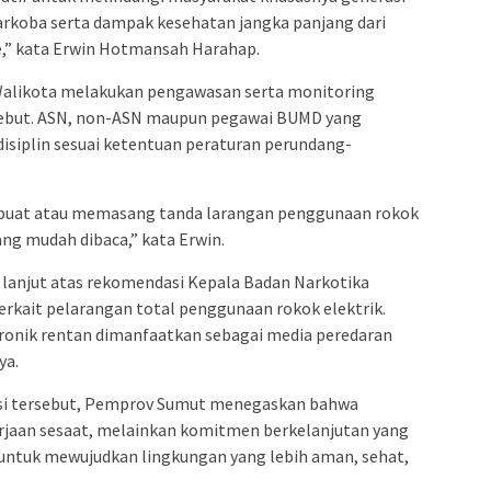
rkoba serta dampak kesehatan jangka panjang dari
e,” kata Erwin Hotmansah Harahap.
Walikota melakukan pengawasan serta monitoring
sebut. ASN, non-ASN maupun pegawai BUMD yang
disiplin sesuai ketentuan peraturan perundang-
buat atau memasang tanda larangan penggunaan rokok
yang mudah dibaca,” kata Erwin.
 lanjut atas rekomendasi Kepala Badan Narkotika
erkait pelarangan total penggunaan rokok elektrik.
tronik rentan dimanfaatkan sebagai media peredaran
ya.
si tersebut, Pemprov Sumut menegaskan bahwa
jaan sesaat, melainkan komitmen berkelanjutan yang
untuk mewujudkan lingkungan yang lebih aman, sehat,