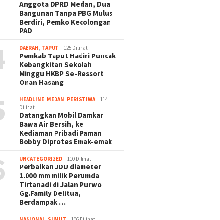
Anggota DPRD Medan, Dua
Bangunan Tanpa PBG Mulus
Berdiri, Pemko Kecolongan
PAD
4
DAERAH
,
TAPUT
125 Dilihat
Pemkab Taput Hadiri Puncak
Kebangkitan Sekolah
Minggu HKBP Se-Ressort
Onan Hasang
5
HEADLINE
,
MEDAN
,
PERISTIWA
114
Dilihat
Datangkan Mobil Damkar
Bawa Air Bersih, ke
Kediaman Pribadi Paman
Bobby Diprotes Emak-emak
6
UNCATEGORIZED
110 Dilihat
Perbaikan JDU diameter
1.000 mm milik Perumda
Tirtanadi di Jalan Purwo
Gg.Family Delitua,
Berdampak …
NASIONAL
,
SUMUT
106 Dilihat