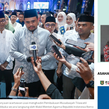
ASAHA
Pemuta
Video
anyaan wartawan usai menghadiri Pembukaan Musabaqah Tilawatil
 dibuka secara langsung oleh Wakil Menteri Agama Republik Indonesia Romo