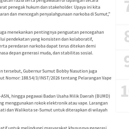
arat penegak hukum dan stakeholder. Upaya ini kita
daran dan mencegah penyalahgunaan narkoba di Sumut,”
 juga menekankan pentingnya penguatan pencegahan
lui pendekatan yang konsisten dan kolaboratif,
rta peredaran narkoba dapat terus ditekan demi
sa depan generasi muda, dan stabilitas sosial.
an tersebut, Gubernur Sumut Bobby Nasution juga
mut Nomor: 188.54/3/INST/2026 tentang Pelarangan Vape
1
n-ASN, hingga pegawai Badan Usaha Milik Daerah (BUMD)
ng menggunakan rokok elektronik atau vape. Larangan
pati dan Walikota se-Sumut untuk diterapkan di wilayah
ipatif untuk melindungi masyarakat khususnya generasi