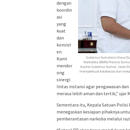
dengan
koordin
asi
yang
kuat
dan
konsist
en.
Gubernur Sumatera Utara (
Kami
Narkotika (BNN) Provinsi Sumut 
mendor
Kantor Gubernur Sumut, Jalan D
memperkuat kolaborasi dan melak
ong
sinergi
lintas instansi agar pengawasan dan
merasa lebih aman dan tertib,” ujar 
Sementara itu, Kepala Satuan Polis
menegaskan kesiapan pihaknya untu
pemberantasan narkoba melalui raz
“Satpol PP akan terus mendukung ke