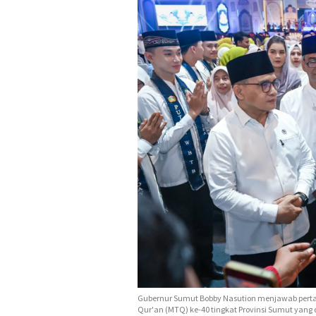
Gubernur Sumut Bobby Nasution menjawab pert
Qur'an (MTQ) ke-40 tingkat Provinsi Sumut yang