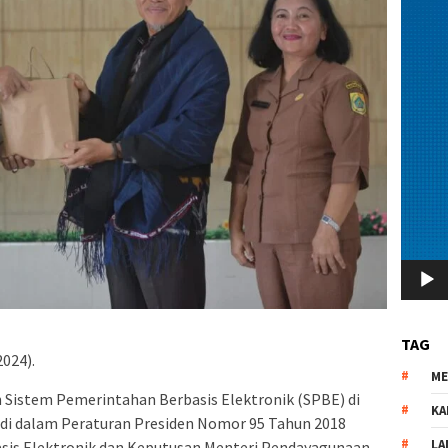
TAG
024).
M
Sistem Pemerintahan Berbasis Elektronik (SPBE) di
KA
di dalam Peraturan Presiden Nomor 95 Tahun 2018
LA
sis Elektronik dan Keputusan Menteri Pendayagunaan