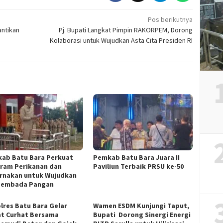
Pos berikutnya
antikan
Pj. Bupati Langkat Pimpin RAKORPEM, Dorong
Kolaborasi untuk Wujudkan Asta Cita Presiden RI
ab Batu Bara Perkuat
Pemkab Batu Bara Juara II
ram Perikanan dan
Paviliun Terbaik PRSU ke-50
rnakan untuk Wujudkan
sembada Pangan
lres Batu Bara Gelar
Wamen ESDM Kunjungi Taput,
t Curhat Bersama
Bupati Dorong Sinergi Energi