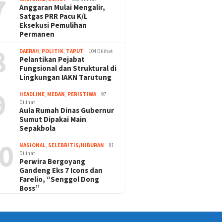
7
Anggaran Mulai Mengalir,
Satgas PRR Pacu K/L
Eksekusi Pemulihan
Permanen
8
DAERAH
,
POLITIK
,
TAPUT
104 Dilihat
Pelantikan Pejabat
Fungsional dan Struktural di
Lingkungan IAKN Tarutung
9
HEADLINE
,
MEDAN
,
PERISTIWA
97
Dilihat
Aula Rumah Dinas Gubernur
Sumut Dipakai Main
Sepakbola
0
NASIONAL
,
SELEBRITIS/HIBURAN
81
Dilihat
Perwira Bergoyang
Gandeng Eks 7 Icons dan
Farelio, “Senggol Dong
Boss”