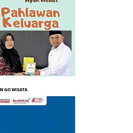
N GO WISATA
r