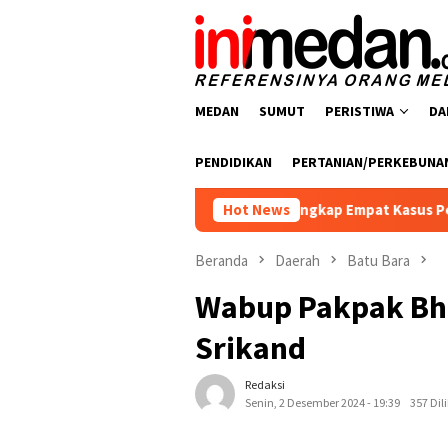
Loncat
ke
konten
MEDAN
SUMUT
PERISTIWA
DA
PENDIDIKAN
PERTANIAN/PERKEBUNA
narkoba Polres Batu Bara Ungkap Empat Kasus Peredaran Narko
Hot News
Beranda
Daerah
Batu Bara
Wabup Pakpak Bha
Srikand
Redaksi
Senin, 2 Desember 2024 - 19:39
357 Dil