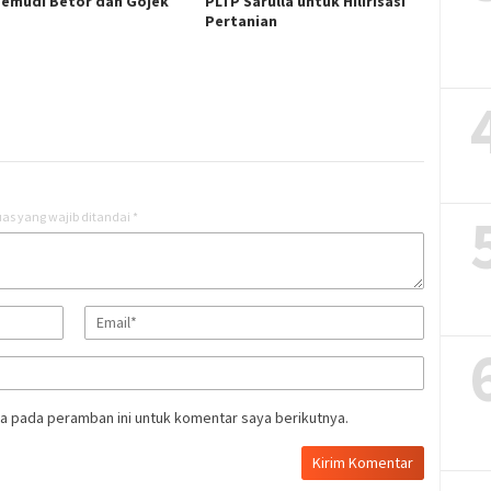
emudi Betor dan Gojek
PLTP Sarulla untuk Hilirisasi
Pertanian
as yang wajib ditandai
*
a pada peramban ini untuk komentar saya berikutnya.