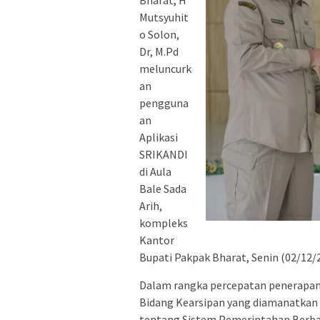
Bharat, H
Mutsyuhit
o Solon,
Dr, M.Pd
meluncurk
an
pengguna
an
Aplikasi
SRIKANDI
di Aula
Bale Sada
Arih,
kompleks
Kantor
Bupati Pakpak Bharat, Senin (02/12/2
Dalam rangka percepatan penerapan 
Bidang Kearsipan yang diamanatkan 
tentang Sistem Pemerintahan Berba