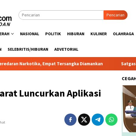
Pencarian
ERAH
NASIONAL
POLITIK
HIBURAN
KULINER
OLAHRAGA
N
SELEBRITIS/HIBURAN
ADVETORIAL
tika, Empat Tersangka Diamankan
Satgas PRR Pacu Realis
CEGA
rat Luncurkan Aplikasi
ihat