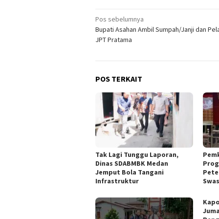
Navigasi
Pos sebelumnya
Bupati Asahan Ambil Sumpah/Janji dan Pel
pos
JPT Pratama
POS TERKAIT
Tak Lagi Tunggu Laporan,
Pemk
Dinas SDABMBK Medan
Prog
Jemput Bola Tangani
Pete
Infrastruktur
Swa
Kapo
Juma