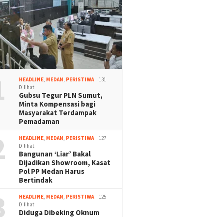
1
HEADLINE
,
MEDAN
,
PERISTIWA
131
Dilihat
Gubsu Tegur PLN Sumut,
Minta Kompensasi bagi
Masyarakat Terdampak
Pemadaman
2
HEADLINE
,
MEDAN
,
PERISTIWA
127
Dilihat
Bangunan ‘Liar’ Bakal
Dijadikan Showroom, Kasat
Pol PP Medan Harus
Bertindak
3
HEADLINE
,
MEDAN
,
PERISTIWA
125
Dilihat
Diduga Dibeking Oknum