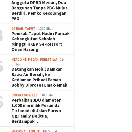
Anggota DPRD Medan, Dua
Bangunan Tanpa PBG Mulus
Berdiri, Pemko Kecolongan
PAD
4
DAERAH
,
TAPUT
125 Dilihat
Pemkab Taput Hadiri Puncak
Kebangkitan Sekolah
Minggu HKBP Se-Ressort
Onan Hasang
5
HEADLINE
,
MEDAN
,
PERISTIWA
114
Dilihat
Datangkan Mobil Damkar
Bawa Air Bersih, ke
Kediaman Pribadi Paman
Bobby Diprotes Emak-emak
6
UNCATEGORIZED
110 Dilihat
Perbaikan JDU diameter
1.000 mm milik Perumda
Tirtanadi di Jalan Purwo
Gg.Family Delitua,
Berdampak …
NASIONAL
,
SUMUT
106 Dilihat