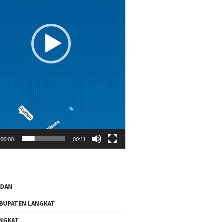
00:00
00:11
EDAN
BUPATEN LANGKAT
NGKAT