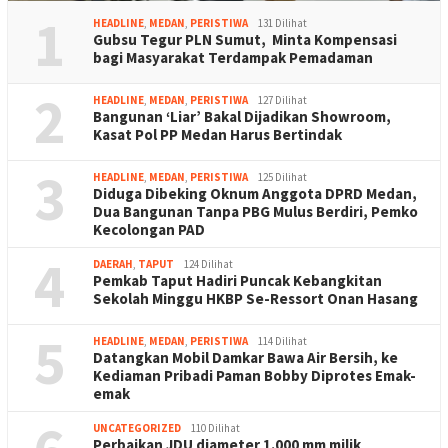
1
HEADLINE
,
MEDAN
,
PERISTIWA
131 Dilihat
Gubsu Tegur PLN Sumut, Minta Kompensasi
bagi Masyarakat Terdampak Pemadaman
2
HEADLINE
,
MEDAN
,
PERISTIWA
127 Dilihat
Bangunan ‘Liar’ Bakal Dijadikan Showroom,
Kasat Pol PP Medan Harus Bertindak
3
HEADLINE
,
MEDAN
,
PERISTIWA
125 Dilihat
Diduga Dibeking Oknum Anggota DPRD Medan,
Dua Bangunan Tanpa PBG Mulus Berdiri, Pemko
Kecolongan PAD
4
DAERAH
,
TAPUT
124 Dilihat
Pemkab Taput Hadiri Puncak Kebangkitan
Sekolah Minggu HKBP Se-Ressort Onan Hasang
5
HEADLINE
,
MEDAN
,
PERISTIWA
114 Dilihat
Datangkan Mobil Damkar Bawa Air Bersih, ke
Kediaman Pribadi Paman Bobby Diprotes Emak-
emak
UNCATEGORIZED
110 Dilihat
Perbaikan JDU diameter 1.000 mm milik