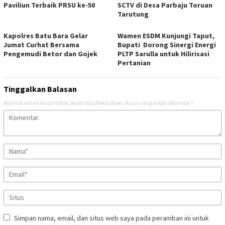
Paviliun Terbaik PRSU ke-50
SCTV di Desa Parbaju Toruan
Tarutung
Kapolres Batu Bara Gelar
Wamen ESDM Kunjungi Taput,
Jumat Curhat Bersama
Bupati Dorong Sinergi Energi
Pengemudi Betor dan Gojek
PLTP Sarulla untuk Hilirisasi
Pertanian
Tinggalkan Balasan
Alamat email Anda tidak akan dipublikasikan.
Ruas yang wajib ditandai
*
Simpan nama, email, dan situs web saya pada peramban ini untuk