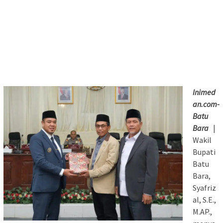
Inimed
an.com-
Batu
Bara
|
Wakil
Bupati
Batu
Bara,
Syafriz
al, S.E.,
M.AP.,