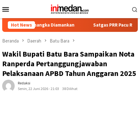
Loncat
Menu
ke
Mobile
konten
Tersangka Diamankan
Hot News
Satgas PRR Pacu Realisasi Tambahan
Beranda
Daerah
Batu Bara
Wakil Bupati Batu Bara Sampaikan Nota
Ranperda Pertanggungjawaban
Pelaksanaan APBD Tahun Anggaran 2025
Redaksi
Senin, 22 Juni 2026 - 21:03
38 Dilihat