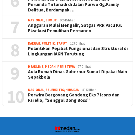
6
Perumda Tirtanadi di Jalan Purwo Gg.Family
Delitua, Berdampak …
7
NASIONAL
,
SUMUT
106 Dilihat
Anggaran Mulai Mengalir, Satgas PRR Pacu K/L
Eksekusi Pemulihan Permanen
8
DAERAH
,
POLITIK
,
TAPUT
103 Dilihat
Pelantikan Pejabat Fungsional dan Struktural di
Lingkungan IAKN Tarutung
9
HEADLINE
,
MEDAN
,
PERISTIWA
97 Dilihat
Aula Rumah Dinas Gubernur Sumut Dipakai Main
Sepakbola
10
NASIONAL
,
SELEBRITIS/HIBURAN
81 Dilihat
Perwira Bergoyang Gandeng Eks 7 Icons dan
Farelio, “Senggol Dong Boss”