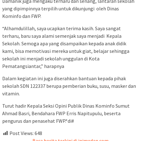
Damanik juga mengaku terharu dan senang, lantaran sekolah
yang dipimpinnya terpilih untuk dikunjungi oleh Dinas
Kominfo dan FWP.
“Alhamdulillah, saya ucapkan terima kasih. Saya sangat
terharu, baru saya alami semenjak saya menjadi Kepala
Sekolah. Semoga apa yang disampaikan kepada anak didik
kami, bisa memotivasi mereka untuk giat, belajar sehingga
sekolah ini menjadi sekolah unggulan di Kota
Pematangsiantar,” harapnya
Dalam kegiatan ini juga diserahkan bantuan kepada pihak
sekolah SDN 122337 berupa pemberian buku, susu, masker dan
vitamin.
Turut hadir Kepala Seksi Opini Publik Dinas Kominfo Sumut
Ahmad Basri, Bendahara FWP Erris Napitupulu, beserta
pengurus dan penasehat FWP.*di#
Post Views:
648
Baca berita terkini di inimedan.com