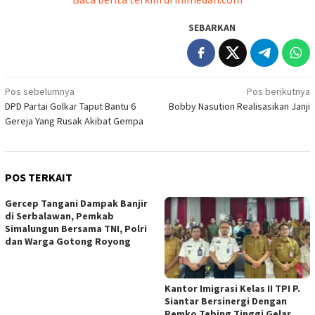
SEBARKAN
Navigasi
Pos sebelumnya
Pos berikutnya
DPD Partai Golkar Taput Bantu 6
Bobby Nasution Realisasikan Janji
pos
Gereja Yang Rusak Akibat Gempa
POS TERKAIT
Gercep Tangani Dampak Banjir
di Serbalawan, Pemkab
Simalungun Bersama TNI, Polri
dan Warga Gotong Royong
Kantor Imigrasi Kelas II TPI P.
Siantar Bersinergi Dengan
Pemko Tebing Tinggi Gelar