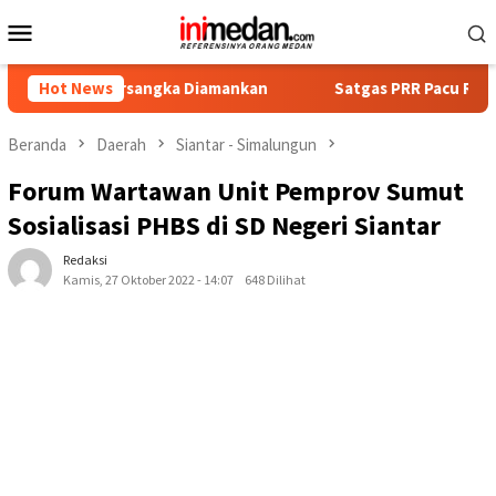
Loncat
Menu
ke
Mobile
konten
 Tersangka Diamankan
Hot News
Satgas PRR Pacu Realisasi Tambaha
Beranda
Daerah
Siantar - Simalungun
Forum Wartawan Unit Pemprov Sumut
Sosialisasi PHBS di SD Negeri Siantar
Redaksi
Kamis, 27 Oktober 2022 - 14:07
648 Dilihat