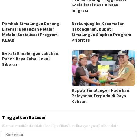
Sosialisasi Desa Binaan
Imigrasi
Pemkab Simalungun Dorong
Berkunjung ke Kecamatan
Literasi Keuangan Pelajar
Hatonduhan, Bupati
Melalui Sosialisasi Program
Simalungun Siapkan Program
KEJAR
Prioritas
Bupati Simalungun Lakukan
Panen Raya Cabai Lokal
Siboras
Bupati Simalungun Hadirkan
Pelayanan Terpadu di Raya
Kahean
Tinggalkan Balasan
Alamat email Anda tidak akan dipublikasikan.
Ruas yang wajib ditandai
*