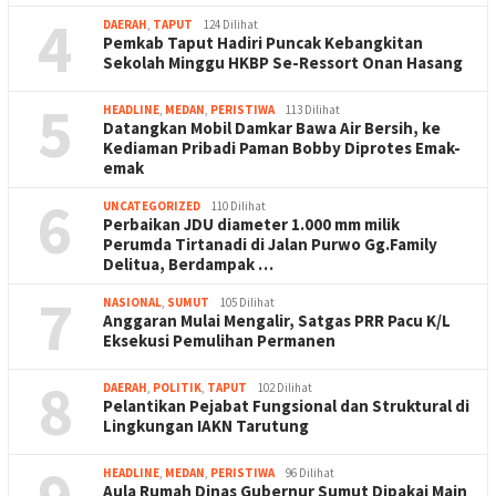
4
DAERAH
,
TAPUT
124 Dilihat
Pemkab Taput Hadiri Puncak Kebangkitan
Sekolah Minggu HKBP Se-Ressort Onan Hasang
5
HEADLINE
,
MEDAN
,
PERISTIWA
113 Dilihat
Datangkan Mobil Damkar Bawa Air Bersih, ke
Kediaman Pribadi Paman Bobby Diprotes Emak-
emak
6
UNCATEGORIZED
110 Dilihat
Perbaikan JDU diameter 1.000 mm milik
Perumda Tirtanadi di Jalan Purwo Gg.Family
Delitua, Berdampak …
7
NASIONAL
,
SUMUT
105 Dilihat
Anggaran Mulai Mengalir, Satgas PRR Pacu K/L
Eksekusi Pemulihan Permanen
8
DAERAH
,
POLITIK
,
TAPUT
102 Dilihat
Pelantikan Pejabat Fungsional dan Struktural di
Lingkungan IAKN Tarutung
HEADLINE
,
MEDAN
,
PERISTIWA
96 Dilihat
Aula Rumah Dinas Gubernur Sumut Dipakai Main