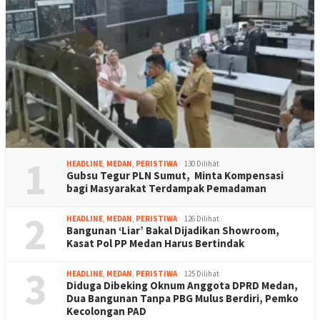
1
HEADLINE
,
MEDAN
,
PERISTIWA
130 Dilihat
Gubsu Tegur PLN Sumut, Minta Kompensasi
bagi Masyarakat Terdampak Pemadaman
2
HEADLINE
,
MEDAN
,
PERISTIWA
126 Dilihat
Bangunan ‘Liar’ Bakal Dijadikan Showroom,
Kasat Pol PP Medan Harus Bertindak
3
HEADLINE
,
MEDAN
,
PERISTIWA
125 Dilihat
Diduga Dibeking Oknum Anggota DPRD Medan,
Dua Bangunan Tanpa PBG Mulus Berdiri, Pemko
Kecolongan PAD