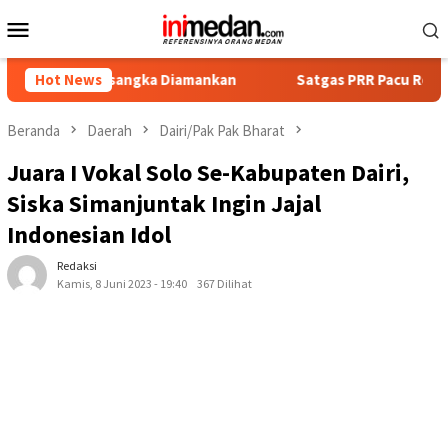
Loncat
Menu
ke
Mobile
konten
 Tersangka Diamankan
Hot News
Satgas PRR Pacu Realisasi Tambaha
Beranda
Daerah
Dairi/Pak Pak Bharat
Juara I Vokal Solo Se-Kabupaten Dairi,
Siska Simanjuntak Ingin Jajal
Indonesian Idol
Redaksi
Kamis, 8 Juni 2023 - 19:40
367 Dilihat