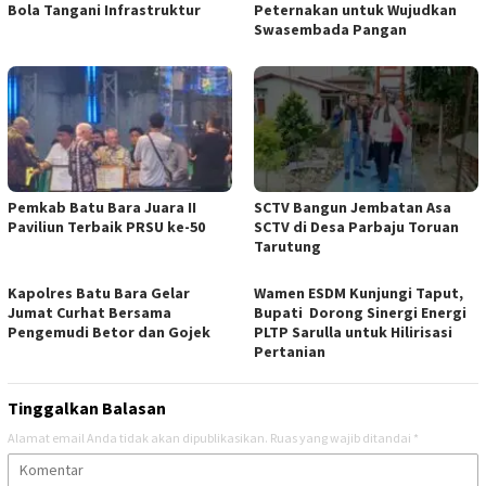
Bola Tangani Infrastruktur
Peternakan untuk Wujudkan
Swasembada Pangan
Pemkab Batu Bara Juara II
SCTV Bangun Jembatan Asa
Paviliun Terbaik PRSU ke-50
SCTV di Desa Parbaju Toruan
Tarutung
Kapolres Batu Bara Gelar
Wamen ESDM Kunjungi Taput,
Jumat Curhat Bersama
Bupati Dorong Sinergi Energi
Pengemudi Betor dan Gojek
PLTP Sarulla untuk Hilirisasi
Pertanian
Tinggalkan Balasan
Alamat email Anda tidak akan dipublikasikan.
Ruas yang wajib ditandai
*