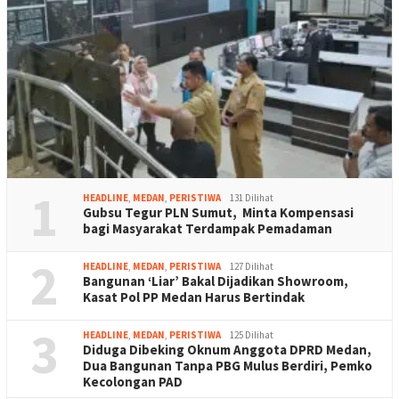
1
HEADLINE
,
MEDAN
,
PERISTIWA
131 Dilihat
Gubsu Tegur PLN Sumut, Minta Kompensasi
bagi Masyarakat Terdampak Pemadaman
2
HEADLINE
,
MEDAN
,
PERISTIWA
127 Dilihat
Bangunan ‘Liar’ Bakal Dijadikan Showroom,
Kasat Pol PP Medan Harus Bertindak
3
HEADLINE
,
MEDAN
,
PERISTIWA
125 Dilihat
Diduga Dibeking Oknum Anggota DPRD Medan,
Dua Bangunan Tanpa PBG Mulus Berdiri, Pemko
Kecolongan PAD