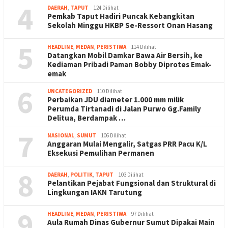
4
DAERAH
,
TAPUT
124 Dilihat
Pemkab Taput Hadiri Puncak Kebangkitan
Sekolah Minggu HKBP Se-Ressort Onan Hasang
5
HEADLINE
,
MEDAN
,
PERISTIWA
114 Dilihat
Datangkan Mobil Damkar Bawa Air Bersih, ke
Kediaman Pribadi Paman Bobby Diprotes Emak-
emak
6
UNCATEGORIZED
110 Dilihat
Perbaikan JDU diameter 1.000 mm milik
Perumda Tirtanadi di Jalan Purwo Gg.Family
Delitua, Berdampak …
7
NASIONAL
,
SUMUT
106 Dilihat
Anggaran Mulai Mengalir, Satgas PRR Pacu K/L
Eksekusi Pemulihan Permanen
8
DAERAH
,
POLITIK
,
TAPUT
103 Dilihat
Pelantikan Pejabat Fungsional dan Struktural di
Lingkungan IAKN Tarutung
9
HEADLINE
,
MEDAN
,
PERISTIWA
97 Dilihat
Aula Rumah Dinas Gubernur Sumut Dipakai Main