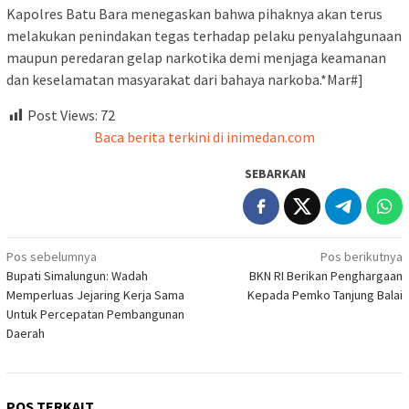
Kapolres Batu Bara menegaskan bahwa pihaknya akan terus
melakukan penindakan tegas terhadap pelaku penyalahgunaan
maupun peredaran gelap narkotika demi menjaga keamanan
dan keselamatan masyarakat dari bahaya narkoba.*Mar#]
Post Views:
72
Baca berita terkini di inimedan.com
SEBARKAN
Navigasi
Pos sebelumnya
Pos berikutnya
Bupati Simalungun: Wadah
BKN RI Berikan Penghargaan
pos
Memperluas Jejaring Kerja Sama
Kepada Pemko Tanjung Balai
Untuk Percepatan Pembangunan
Daerah
POS TERKAIT