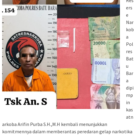
Res
ers
e
Nar
kob
a
Pol
res
Bat
u
Bar
a
dipi
mp
in
kas
atn
arkoba Arifin Purba S.H.,M.H kembali menunjukkan
komitmennya dalam memberantas peredaran gelap narkotika