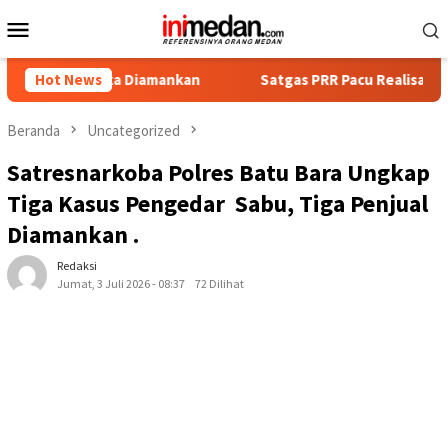
Loncat
Menu
ke
Mobile
konten
gka Diamankan
Hot News
Satgas PRR Pacu Realisasi Tambahan TKD A
Beranda
Uncategorized
Satresnarkoba Polres Batu Bara Ungkap
Tiga Kasus Pengedar Sabu, Tiga Penjual
Diamankan .
Redaksi
Jumat, 3 Juli 2026 - 08:37
72 Dilihat