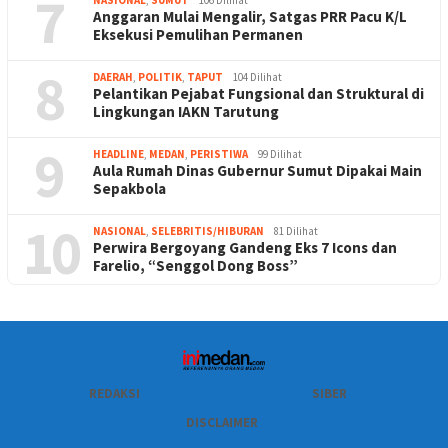
7
Anggaran Mulai Mengalir, Satgas PRR Pacu K/L
Eksekusi Pemulihan Permanen
8
DAERAH
,
POLITIK
,
TAPUT
104 Dilihat
Pelantikan Pejabat Fungsional dan Struktural di
Lingkungan IAKN Tarutung
9
HEADLINE
,
MEDAN
,
PERISTIWA
99 Dilihat
Aula Rumah Dinas Gubernur Sumut Dipakai Main
Sepakbola
10
NASIONAL
,
SELEBRITIS/HIBURAN
81 Dilihat
Perwira Bergoyang Gandeng Eks 7 Icons dan
Farelio, “Senggol Dong Boss”
REDAKSI
SIBER
DISCLAIMER