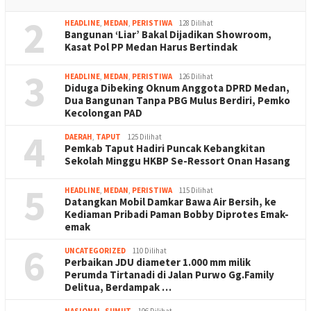
2
HEADLINE
,
MEDAN
,
PERISTIWA
128 Dilihat
Bangunan ‘Liar’ Bakal Dijadikan Showroom,
Kasat Pol PP Medan Harus Bertindak
3
HEADLINE
,
MEDAN
,
PERISTIWA
126 Dilihat
Diduga Dibeking Oknum Anggota DPRD Medan,
Dua Bangunan Tanpa PBG Mulus Berdiri, Pemko
Kecolongan PAD
4
DAERAH
,
TAPUT
125 Dilihat
Pemkab Taput Hadiri Puncak Kebangkitan
Sekolah Minggu HKBP Se-Ressort Onan Hasang
5
HEADLINE
,
MEDAN
,
PERISTIWA
115 Dilihat
Datangkan Mobil Damkar Bawa Air Bersih, ke
Kediaman Pribadi Paman Bobby Diprotes Emak-
emak
6
UNCATEGORIZED
110 Dilihat
Perbaikan JDU diameter 1.000 mm milik
Perumda Tirtanadi di Jalan Purwo Gg.Family
Delitua, Berdampak …
NASIONAL
,
SUMUT
106 Dilihat