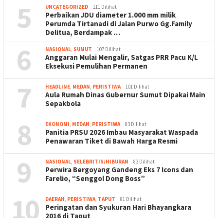
5
UNCATEGORIZED
111 Dilihat
Perbaikan JDU diameter 1.000 mm milik
Perumda Tirtanadi di Jalan Purwo Gg.Family
Delitua, Berdampak …
6
NASIONAL
,
SUMUT
107 Dilihat
Anggaran Mulai Mengalir, Satgas PRR Pacu K/L
Eksekusi Pemulihan Permanen
7
HEADLINE
,
MEDAN
,
PERISTIWA
101 Dilihat
Aula Rumah Dinas Gubernur Sumut Dipakai Main
Sepakbola
8
EKONOMI
,
MEDAN
,
PERISTIWA
83 Dilihat
Panitia PRSU 2026 Imbau Masyarakat Waspada
Penawaran Tiket di Bawah Harga Resmi
9
NASIONAL
,
SELEBRITIS/HIBURAN
83 Dilihat
Perwira Bergoyang Gandeng Eks 7 Icons dan
Farelio, “Senggol Dong Boss”
10
DAERAH
,
PERISTIWA
,
TAPUT
81 Dilihat
Peringatan dan Syukuran Hari Bhayangkara
2016 di Taput