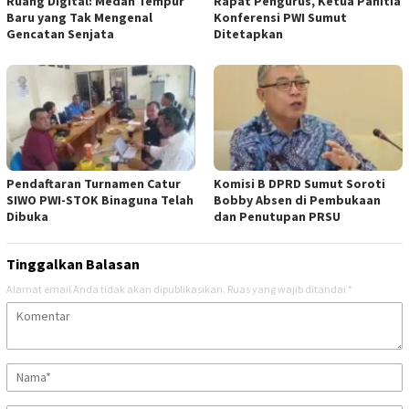
Ruang Digital: Medan Tempur
Rapat Pengurus, Ketua Panitia
Baru yang Tak Mengenal
Konferensi PWI Sumut
Gencatan Senjata
Ditetapkan
Pendaftaran Turnamen Catur
Komisi B DPRD Sumut Soroti
SIWO PWI-STOK Binaguna Telah
Bobby Absen di Pembukaan
Dibuka
dan Penutupan PRSU
Tinggalkan Balasan
Alamat email Anda tidak akan dipublikasikan.
Ruas yang wajib ditandai
*