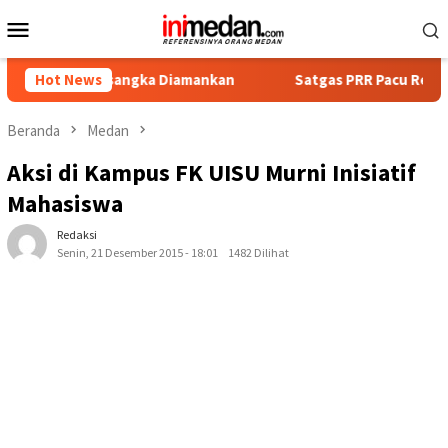
Loncat
Menu
ke
Mobile
konten
 Tersangka Diamankan
Hot News
Satgas PRR Pacu Realisasi Tambaha
Beranda
Medan
Aksi di Kampus FK UISU Murni Inisiatif
Mahasiswa
Redaksi
Senin, 21 Desember 2015 - 18:01
1482 Dilihat