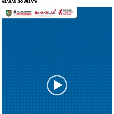
ASAHAN GO WISATA
Pemutar
Video