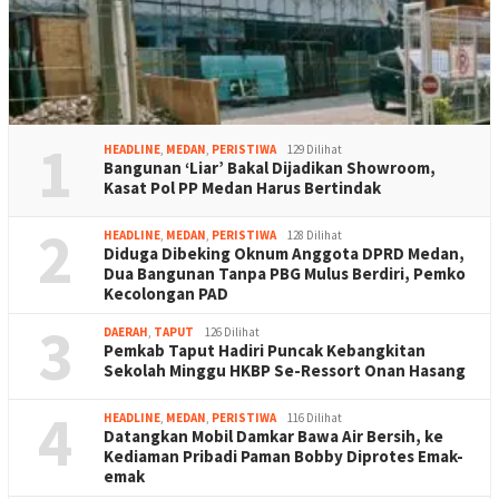
1
HEADLINE
,
MEDAN
,
PERISTIWA
129 Dilihat
Bangunan ‘Liar’ Bakal Dijadikan Showroom,
Kasat Pol PP Medan Harus Bertindak
2
HEADLINE
,
MEDAN
,
PERISTIWA
128 Dilihat
Diduga Dibeking Oknum Anggota DPRD Medan,
Dua Bangunan Tanpa PBG Mulus Berdiri, Pemko
Kecolongan PAD
3
DAERAH
,
TAPUT
126 Dilihat
Pemkab Taput Hadiri Puncak Kebangkitan
Sekolah Minggu HKBP Se-Ressort Onan Hasang
4
HEADLINE
,
MEDAN
,
PERISTIWA
116 Dilihat
Datangkan Mobil Damkar Bawa Air Bersih, ke
Kediaman Pribadi Paman Bobby Diprotes Emak-
emak