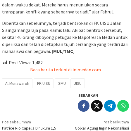
dalam waktu dekat. Mereka harus menunjukan secara
transparan konflik yang sebenarnya terjadi,” ujar Fahrul.
Diberitakan sebelumnya, terjadi bentrokan di FK UISU Jalan
Sisingamangaraja pada Kamis lalu. Akibat bentrok tersebut,
sekitar 40 orang diboyong petugas ke Mapolresta Medan untuk
diperiksa dan telah ditetapkan tujuh tersangka yang terdiri dari
mahasiswa dan pegawai.
[MUL/TMC]
Post Views:
1,482
Baca berita terkini di inimedan.com
Al Munawaroh
FK UISU
SMU
UISU
SEBARKAN
Navigasi
Pos sebelumnya
Pos berikutnya
Patrice Rio Capella Dihukum 1,5
Golkar Agung Ingin Rekonsiliasi