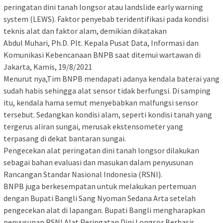
peringatan dini tanah longsor atau landslide early warning
system (LEWS). Faktor penyebab teridentifikasi pada kondisi
teknis alat dan faktor alam, demikian dikatakan
Abdul Muhari, Ph.D. Plt. Kepala Pusat Data, Informasi dan
Komunikasi Kebencanaan BNPB saat ditemui wartawan di
Jakarta, Kamis, 19/8/2021
Menurut nya,Tim BNPB mendapati adanya kendala baterai yang
sudah habis sehingga alat sensor tidak berfungsi. Di samping
itu, kendala hama semut menyebabkan malfungsi sensor
tersebut. Sedangkan kondisi alam, seperti kondisi tanah yang
tergerus aliran sungai, merusak ekstensometer yang
terpasang di dekat bantaran sungai.
Pengecekan alat peringatan dini tanah longsor dilakukan
sebagai bahan evaluasi dan masukan dalam penyusunan
Rancangan Standar Nasional Indonesia (RSNI).
BNPB juga berkesempatan untuk melakukan pertemuan
dengan Bupati Bangli Sang Nyoman Sedana Arta setelah
pengecekan alat di lapangan. Bupati Bangli mengharapkan
penyusunan RSNI Alat Peringatan Dini Longsor Berbasis