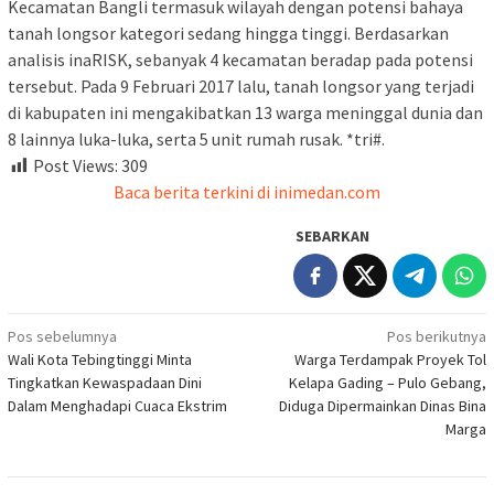
Kecamatan Bangli termasuk wilayah dengan potensi bahaya
tanah longsor kategori sedang hingga tinggi. Berdasarkan
analisis inaRISK, sebanyak 4 kecamatan beradap pada potensi
tersebut. Pada 9 Februari 2017 lalu, tanah longsor yang terjadi
di kabupaten ini mengakibatkan 13 warga meninggal dunia dan
8 lainnya luka-luka, serta 5 unit rumah rusak. *tri#.
Post Views:
309
Baca berita terkini di inimedan.com
SEBARKAN
Navigasi
Pos sebelumnya
Pos berikutnya
Wali Kota Tebingtinggi Minta
Warga Terdampak Proyek Tol
pos
Tingkatkan Kewaspadaan Dini
Kelapa Gading – Pulo Gebang,
Dalam Menghadapi Cuaca Ekstrim
Diduga Dipermainkan Dinas Bina
Marga