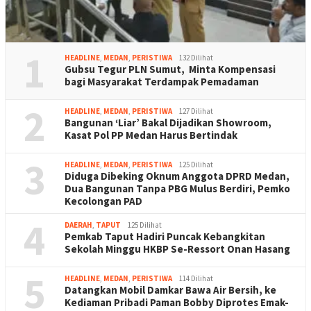
1
HEADLINE
,
MEDAN
,
PERISTIWA
132 Dilihat
Gubsu Tegur PLN Sumut, Minta Kompensasi
bagi Masyarakat Terdampak Pemadaman
2
HEADLINE
,
MEDAN
,
PERISTIWA
127 Dilihat
Bangunan ‘Liar’ Bakal Dijadikan Showroom,
Kasat Pol PP Medan Harus Bertindak
3
HEADLINE
,
MEDAN
,
PERISTIWA
125 Dilihat
Diduga Dibeking Oknum Anggota DPRD Medan,
Dua Bangunan Tanpa PBG Mulus Berdiri, Pemko
Kecolongan PAD
4
DAERAH
,
TAPUT
125 Dilihat
Pemkab Taput Hadiri Puncak Kebangkitan
Sekolah Minggu HKBP Se-Ressort Onan Hasang
5
HEADLINE
,
MEDAN
,
PERISTIWA
114 Dilihat
Datangkan Mobil Damkar Bawa Air Bersih, ke
Kediaman Pribadi Paman Bobby Diprotes Emak-