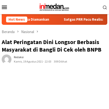
Loncat
Menu
ke
Mobile
konten
ersangka Diamankan
Hot News
Satgas PRR Pacu Realisasi Tambahan 
Beranda
Nasional
Alat Peringatan Dini Longsor Berbasis
Masyarakat di Bangli Di Cek oleh BNPB
Redaksi
Kamis, 19 Agustus 2021 - 22:03
309 Dilihat