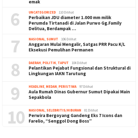
emak
6
UNCATEGORIZED
110 Dilihat
Perbaikan JDU diameter 1.000 mm milik
Perumda Tirtanadi di Jalan Purwo Gg.Family
Delitua, Berdampak …
7
NASIONAL
,
SUMUT
106 Dilihat
Anggaran Mulai Mengalir, Satgas PRR Pacu K/L
Eksekusi Pemulihan Permanen
8
DAERAH
,
POLITIK
,
TAPUT
104 Dilihat
Pelantikan Pejabat Fungsional dan Struktural di
Lingkungan IAKN Tarutung
9
HEADLINE
,
MEDAN
,
PERISTIWA
97 Dilihat
Aula Rumah Dinas Gubernur Sumut Dipakai Main
Sepakbola
10
NASIONAL
,
SELEBRITIS/HIBURAN
81 Dilihat
Perwira Bergoyang Gandeng Eks 7 Icons dan
Farelio, “Senggol Dong Boss”