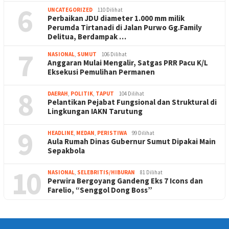
6
UNCATEGORIZED
110 Dilihat
Perbaikan JDU diameter 1.000 mm milik
Perumda Tirtanadi di Jalan Purwo Gg.Family
Delitua, Berdampak …
7
NASIONAL
,
SUMUT
106 Dilihat
Anggaran Mulai Mengalir, Satgas PRR Pacu K/L
Eksekusi Pemulihan Permanen
8
DAERAH
,
POLITIK
,
TAPUT
104 Dilihat
Pelantikan Pejabat Fungsional dan Struktural di
Lingkungan IAKN Tarutung
9
HEADLINE
,
MEDAN
,
PERISTIWA
99 Dilihat
Aula Rumah Dinas Gubernur Sumut Dipakai Main
Sepakbola
10
NASIONAL
,
SELEBRITIS/HIBURAN
81 Dilihat
Perwira Bergoyang Gandeng Eks 7 Icons dan
Farelio, “Senggol Dong Boss”