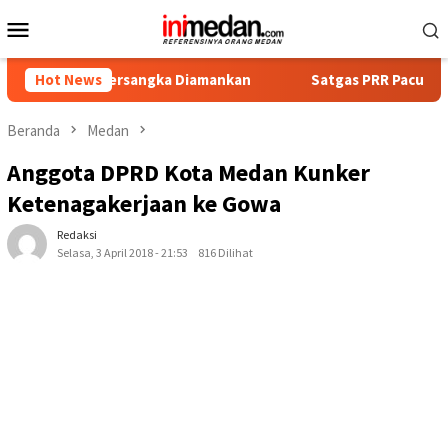
Loncat
Menu
ke
Mobile
konten
at Tersangka Diamankan
Hot News
Satgas PRR Pacu Realisasi Tamba
Beranda
Medan
Anggota DPRD Kota Medan Kunker
Ketenagakerjaan ke Gowa
Redaksi
Selasa, 3 April 2018 - 21:53
816 Dilihat