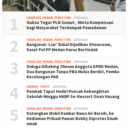
1
HEADLINE
,
MEDAN
,
PERISTIWA
133 Dilihat
Gubsu Tegur PLN Sumut, Minta Kompensasi
bagi Masyarakat Terdampak Pemadaman
2
HEADLINE
,
MEDAN
,
PERISTIWA
128 Dilihat
Bangunan ‘Liar’ Bakal Dijadikan Showroom,
Kasat Pol PP Medan Harus Bertindak
3
HEADLINE
,
MEDAN
,
PERISTIWA
126 Dilihat
Diduga Dibeking Oknum Anggota DPRD Medan,
Dua Bangunan Tanpa PBG Mulus Berdiri, Pemko
Kecolongan PAD
4
DAERAH
,
TAPUT
125 Dilihat
Pemkab Taput Hadiri Puncak Kebangkitan
Sekolah Minggu HKBP Se-Ressort Onan Hasang
5
HEADLINE
,
MEDAN
,
PERISTIWA
115 Dilihat
Datangkan Mobil Damkar Bawa Air Bersih, ke
Kediaman Pribadi Paman Bobby Diprotes Emak-
emak