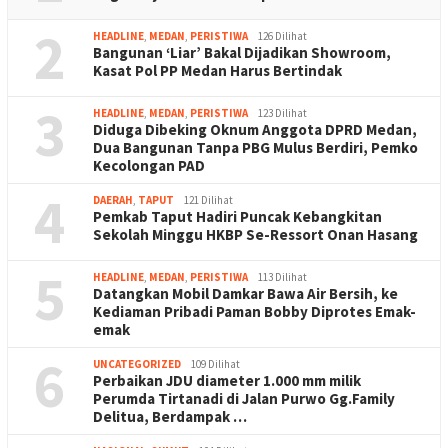
2
HEADLINE
,
MEDAN
,
PERISTIWA
126 Dilihat
Bangunan ‘Liar’ Bakal Dijadikan Showroom,
Kasat Pol PP Medan Harus Bertindak
3
HEADLINE
,
MEDAN
,
PERISTIWA
123 Dilihat
Diduga Dibeking Oknum Anggota DPRD Medan,
Dua Bangunan Tanpa PBG Mulus Berdiri, Pemko
Kecolongan PAD
4
DAERAH
,
TAPUT
121 Dilihat
Pemkab Taput Hadiri Puncak Kebangkitan
Sekolah Minggu HKBP Se-Ressort Onan Hasang
5
HEADLINE
,
MEDAN
,
PERISTIWA
113 Dilihat
Datangkan Mobil Damkar Bawa Air Bersih, ke
Kediaman Pribadi Paman Bobby Diprotes Emak-
emak
6
UNCATEGORIZED
109 Dilihat
Perbaikan JDU diameter 1.000 mm milik
Perumda Tirtanadi di Jalan Purwo Gg.Family
Delitua, Berdampak …