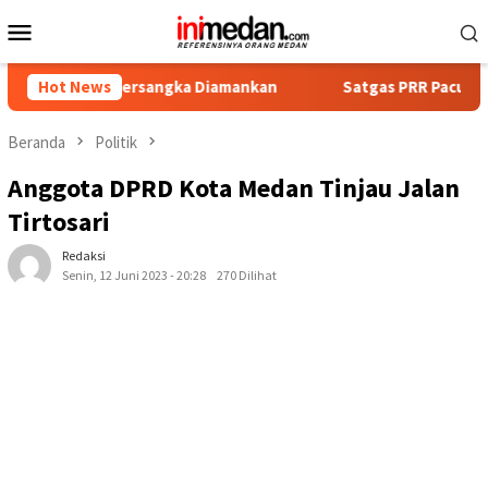
Loncat
Menu
ke
Mobile
konten
Empat Tersangka Diamankan
Hot News
Satgas PRR Pacu Realisasi Ta
Beranda
Politik
Anggota DPRD Kota Medan Tinjau Jalan
Tirtosari
Redaksi
Senin, 12 Juni 2023 - 20:28
270 Dilihat