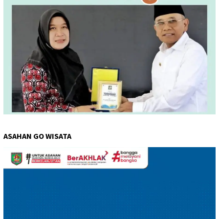
ASAHAN GO WISATA
Pemutar
Video