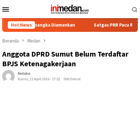
Loncat
Menu
ke
Mobile
konten
 Tersangka Diamankan
Hot News
Satgas PRR Pacu Realisasi Tambaha
Beranda
Medan
Anggota DPRD Sumut Belum Terdaftar
BPJS Ketenagakerjaan
Redaksi
Kamis, 21 April 2016 - 17:52
506 Dilihat