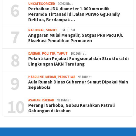
6
UNCATEGORIZED
109 Dilihat
Perbaikan JDU diameter 1.000 mm milik
Perumda Tirtanadi di Jalan Purwo Gg.Family
Delitua, Berdampak …
7
NASIONAL
,
SUMUT
104 Dilihat
Anggaran Mulai Mengalir, Satgas PRR Pacu K/L
Eksekusi Pemulihan Permanen
8
DAERAH
,
POLITIK
,
TAPUT
102 Dilihat
Pelantikan Pejabat Fungsional dan Struktural di
Lingkungan IAKN Tarutung
9
HEADLINE
,
MEDAN
,
PERISTIWA
96 Dilihat
Aula Rumah Dinas Gubernur Sumut Dipakai Main
Sepakbola
10
ASAHAN
,
DAERAH
91 Dilihat
Perangi Narkoba, Gubsu Kerahkan Patroli
Gabungan di Asahan