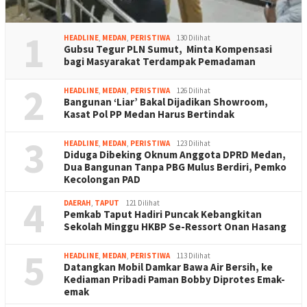
1
HEADLINE
,
MEDAN
,
PERISTIWA
130 Dilihat
Gubsu Tegur PLN Sumut, Minta Kompensasi
bagi Masyarakat Terdampak Pemadaman
2
HEADLINE
,
MEDAN
,
PERISTIWA
126 Dilihat
Bangunan ‘Liar’ Bakal Dijadikan Showroom,
Kasat Pol PP Medan Harus Bertindak
3
HEADLINE
,
MEDAN
,
PERISTIWA
123 Dilihat
Diduga Dibeking Oknum Anggota DPRD Medan,
Dua Bangunan Tanpa PBG Mulus Berdiri, Pemko
Kecolongan PAD
4
DAERAH
,
TAPUT
121 Dilihat
Pemkab Taput Hadiri Puncak Kebangkitan
Sekolah Minggu HKBP Se-Ressort Onan Hasang
5
HEADLINE
,
MEDAN
,
PERISTIWA
113 Dilihat
Datangkan Mobil Damkar Bawa Air Bersih, ke
Kediaman Pribadi Paman Bobby Diprotes Emak-
emak