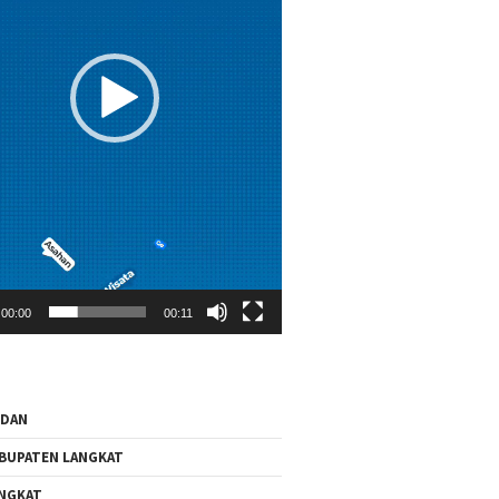
00:00
00:11
EDAN
BUPATEN LANGKAT
NGKAT