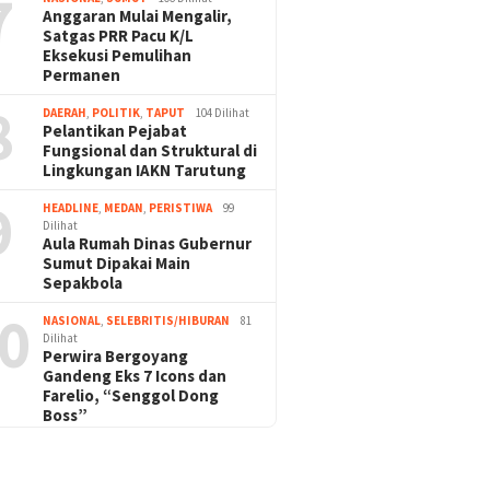
7
Anggaran Mulai Mengalir,
Satgas PRR Pacu K/L
Eksekusi Pemulihan
Permanen
8
DAERAH
,
POLITIK
,
TAPUT
104 Dilihat
Pelantikan Pejabat
Fungsional dan Struktural di
Lingkungan IAKN Tarutung
9
HEADLINE
,
MEDAN
,
PERISTIWA
99
Dilihat
Aula Rumah Dinas Gubernur
Sumut Dipakai Main
Sepakbola
0
NASIONAL
,
SELEBRITIS/HIBURAN
81
Dilihat
Perwira Bergoyang
Gandeng Eks 7 Icons dan
Farelio, “Senggol Dong
Boss”