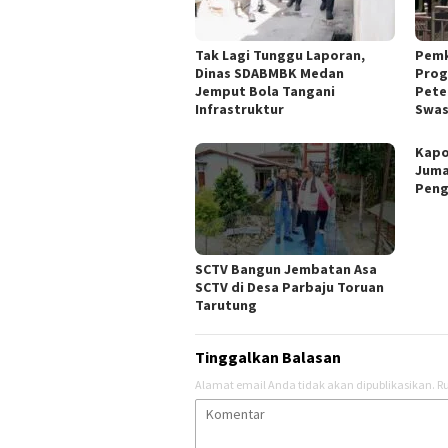
Tak Lagi Tunggu Laporan,
Pemk
Dinas SDABMBK Medan
Prog
Jemput Bola Tangani
Pete
Infrastruktur
Swa
Kapo
Juma
Peng
SCTV Bangun Jembatan Asa
SCTV di Desa Parbaju Toruan
Tarutung
Tinggalkan Balasan
Alamat email Anda tidak akan dipublikasikan.
Ru