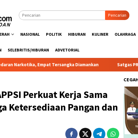
Pencarian
ERAH
NASIONAL
POLITIK
HIBURAN
KULINER
OLAHRAGA
N
SELEBRITIS/HIBURAN
ADVETORIAL
pat Tersangka Diamankan
Satgas PRR Pacu Realisasi Tam
CEGA
PPSI Perkuat Kerja Sama
ga Ketersediaan Pangan dan