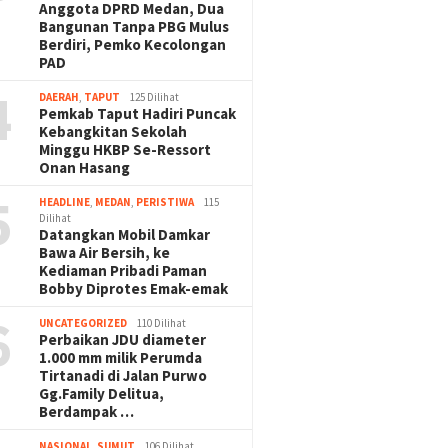
Anggota DPRD Medan, Dua
Bangunan Tanpa PBG Mulus
Berdiri, Pemko Kecolongan
PAD
4
DAERAH
,
TAPUT
125 Dilihat
Pemkab Taput Hadiri Puncak
Kebangkitan Sekolah
Minggu HKBP Se-Ressort
Onan Hasang
5
HEADLINE
,
MEDAN
,
PERISTIWA
115
Dilihat
Datangkan Mobil Damkar
Bawa Air Bersih, ke
Kediaman Pribadi Paman
Bobby Diprotes Emak-emak
6
UNCATEGORIZED
110 Dilihat
Perbaikan JDU diameter
1.000 mm milik Perumda
Tirtanadi di Jalan Purwo
Gg.Family Delitua,
Berdampak …
NASIONAL
,
SUMUT
106 Dilihat