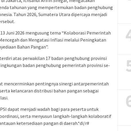
di Jakarta, Ichsanul Arifin Siregar, mengatakan
enda tahunan yang mempertemukan badan penghubung
donesia. Tahun 2026, Sumatera Utara dipercaya menjadi
rsebut.
–13 Juni 2026 mengusung tema “Kolaborasi Pemerintah
Mencegah dan Mengatasi Inflasi melalui Peningkatan
nyediaan Bahan Pangan”.
g terdiri atas perwakilan 17 badan penghubung provinsi
i lingkungan badan penghubung pemerintah provinsi se-
at mencerminkan pentingnya sinergi antarpemerintah
erta kelancaran distribusi bahan pangan sebagai
asi.
SI dapat menjadi wadah bagi para peserta untuk
ordinasi, serta menyusun langkah-langkah kolaboratif
ntauan ketersediaan pangan di daerah.*di/r#