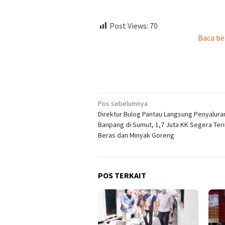
Post Views:
70
Baca be
Navigasi
Pos sebelumnya
Direktur Bulog Pantau Langsung Penyalura
pos
Banpang di Sumut, 1,7 Juta KK Segera Ter
Beras dan Minyak Goreng
POS TERKAIT