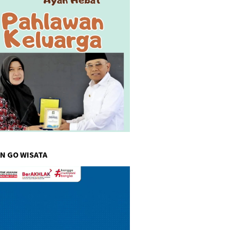
N GO WISATA
r