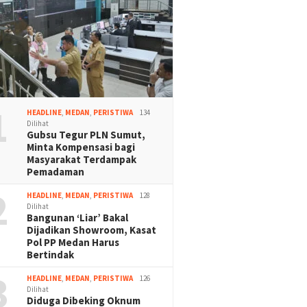
1
HEADLINE
,
MEDAN
,
PERISTIWA
134
Dilihat
Gubsu Tegur PLN Sumut,
Minta Kompensasi bagi
Masyarakat Terdampak
Pemadaman
2
HEADLINE
,
MEDAN
,
PERISTIWA
128
Dilihat
Bangunan ‘Liar’ Bakal
Dijadikan Showroom, Kasat
Pol PP Medan Harus
Bertindak
3
HEADLINE
,
MEDAN
,
PERISTIWA
126
Dilihat
Diduga Dibeking Oknum