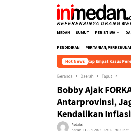
Loncat
ke
konten
MEDAN
SUMUT
PERISTIWA
DA
PENDIDIKAN
PERTANIAN/PERKEBUNA
 Polres Batu Bara Ungkap Empat Kasus Peredaran Narkotika, Em
Hot News
Beranda
Daerah
Taput
Bobby Ajak FORKA
Antarprovinsi, Ja
Kendalikan Inflasi
Redaksi
Kamis, 11 Juni 2026 - 22:16
70 Dilihat