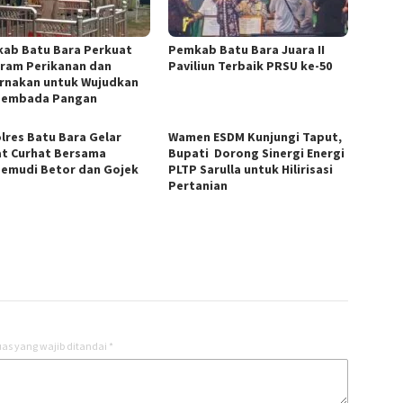
ab Batu Bara Perkuat
Pemkab Batu Bara Juara II
ram Perikanan dan
Paviliun Terbaik PRSU ke-50
rnakan untuk Wujudkan
sembada Pangan
lres Batu Bara Gelar
Wamen ESDM Kunjungi Taput,
t Curhat Bersama
Bupati Dorong Sinergi Energi
emudi Betor dan Gojek
PLTP Sarulla untuk Hilirisasi
Pertanian
as yang wajib ditandai
*