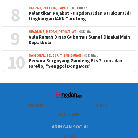
8
DAERAH
,
POLITIK
,
TAPUT
103 Dilihat
Pelantikan Pejabat Fungsional dan Struktural di
Lingkungan IAKN Tarutung
9
HEADLINE
,
MEDAN
,
PERISTIWA
96 Dilihat
Aula Rumah Dinas Gubernur Sumut Dipakai Main
Sepakbola
10
NASIONAL
,
SELEBRITIS/HIBURAN
81 Dilihat
Perwira Bergoyang Gandeng Eks 7 Icons dan
Farelio, “Senggol Dong Boss”
REDAKSI
SIBER
DISCLAIMER
JARINGAN SOCIAL
RSS