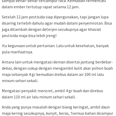
sampai benar-benar tercampur rata. Kemudian fermentasi
dalam ember tertutup rapat selama 12 jam .
Setelah 12 jam pestisida siap dipergunakan, tapi jangan lupa
disaring terlebih dahulu agar mudah dalam penyemrotan. Bisa
juga ditambah dengan deterjen secukupnya agar khasiat
pestisida maja bisa lebih jreng!
Itu kegunaan untuk pertanian. Lalu untuk kesehatan, banyak
pula manfaatnya.
Antara lain untuk mengatasi deman disertai jantung berdebar-
debar, dengan cukup dengan mengambil kulit akar pohon buah
maja sebanyak 4 gr kemudian drebus dalam air 100 ml lalu
minum sehari sekali.
Mengatasi penyakit mencret, ambil 4 gr buah dan direbus
dalam 110 ml air lalu minum sehari sekali.
Anda yang punya masalah dengan biang keringat, ambil daun
maja kering secukupnya, kunyit, beras, †semua bahan dicampur