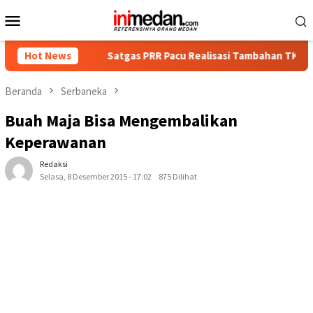
Loncat
Menu
ke
Mobile
konten
n
Hot News
Satgas PRR Pacu Realisasi Tambahan TKD Aceh Rp1,65 Tr
Beranda
Serbaneka
Buah Maja Bisa Mengembalikan
Keperawanan
Redaksi
Selasa, 8 Desember 2015 - 17:02
875 Dilihat