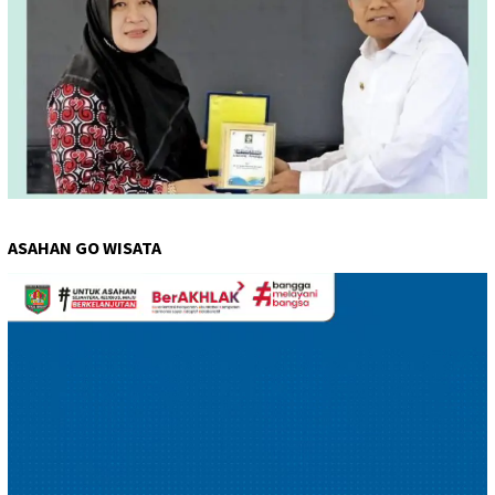
ASAHAN GO WISATA
Pemutar
Video