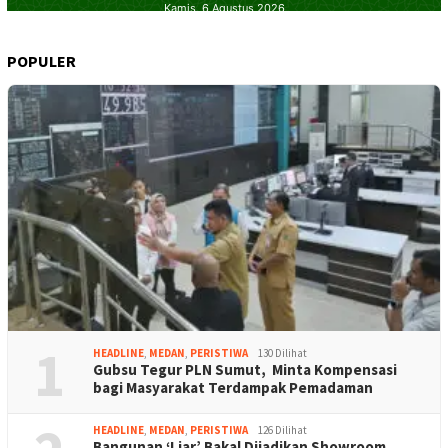
POPULER
1
HEADLINE
,
MEDAN
,
PERISTIWA
130 Dilihat
Gubsu Tegur PLN Sumut, Minta Kompensasi
bagi Masyarakat Terdampak Pemadaman
HEADLINE
,
MEDAN
,
PERISTIWA
126 Dilihat
Bangunan ‘Liar’ Bakal Dijadikan Showroom,