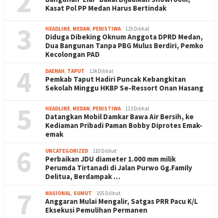
2
Kasat Pol PP Medan Harus Bertindak
3
HEADLINE
,
MEDAN
,
PERISTIWA
125 Dilihat
Diduga Dibeking Oknum Anggota DPRD Medan,
Dua Bangunan Tanpa PBG Mulus Berdiri, Pemko
Kecolongan PAD
4
DAERAH
,
TAPUT
124 Dilihat
Pemkab Taput Hadiri Puncak Kebangkitan
Sekolah Minggu HKBP Se-Ressort Onan Hasang
5
HEADLINE
,
MEDAN
,
PERISTIWA
113 Dilihat
Datangkan Mobil Damkar Bawa Air Bersih, ke
Kediaman Pribadi Paman Bobby Diprotes Emak-
emak
6
UNCATEGORIZED
110 Dilihat
Perbaikan JDU diameter 1.000 mm milik
Perumda Tirtanadi di Jalan Purwo Gg.Family
Delitua, Berdampak …
7
NASIONAL
,
SUMUT
105 Dilihat
Anggaran Mulai Mengalir, Satgas PRR Pacu K/L
Eksekusi Pemulihan Permanen