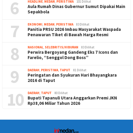
6
HEADLINE
,
MEDAN
,
PERISTIWA
101 Dilihat
Aula Rumah Dinas Gubernur Sumut Dipakai Main
Sepakbola
7
EKONOMI
,
MEDAN
,
PERISTIWA
83 Dilihat
Panitia PRSU 2026 Imbau Masyarakat Waspada
Penawaran Tiket di Bawah Harga Resmi
8
NASIONAL
,
SELEBRITIS/HIBURAN
83 Dilihat
Perwira Bergoyang Gandeng Eks 7 Icons dan
Farelio, “Senggol Dong Boss”
9
DAERAH
,
PERISTIWA
,
TAPUT
81 Dilihat
Peringatan dan Syukuran Hari Bhayangkara
2016 di Taput
10
DAERAH
,
TAPUT
80 Dilihat
Bupati Tapanuli Utara Anggarkan Premi JKN
Rp38,06 Miliar Tahun 2026