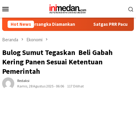
Loncat
Menu
ke
Mobile
konten
 Tersangka Diamankan
Hot News
Satgas PRR Pacu Realisasi Tambaha
Beranda
Ekonomi
Bulog Sumut Tegaskan Beli Gabah
Kering Panen Sesuai Ketentuan
Pemerintah
Redaksi
Kamis, 28 Agustus 2025 - 06:06
117 Dilihat