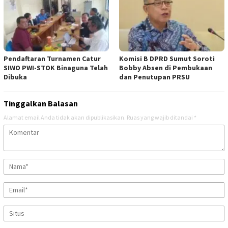
Pendaftaran Turnamen Catur
Komisi B DPRD Sumut Soroti
SIWO PWI-STOK Binaguna Telah
Bobby Absen di Pembukaan
Dibuka
dan Penutupan PRSU
Tinggalkan Balasan
Alamat email Anda tidak akan dipublikasikan.
Ruas yang wajib ditandai
*