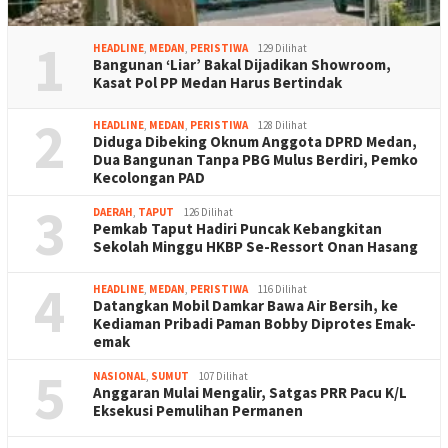
1
HEADLINE
,
MEDAN
,
PERISTIWA
129 Dilihat
Bangunan ‘Liar’ Bakal Dijadikan Showroom,
Kasat Pol PP Medan Harus Bertindak
2
HEADLINE
,
MEDAN
,
PERISTIWA
128 Dilihat
Diduga Dibeking Oknum Anggota DPRD Medan,
Dua Bangunan Tanpa PBG Mulus Berdiri, Pemko
Kecolongan PAD
3
DAERAH
,
TAPUT
126 Dilihat
Pemkab Taput Hadiri Puncak Kebangkitan
Sekolah Minggu HKBP Se-Ressort Onan Hasang
4
HEADLINE
,
MEDAN
,
PERISTIWA
116 Dilihat
Datangkan Mobil Damkar Bawa Air Bersih, ke
Kediaman Pribadi Paman Bobby Diprotes Emak-
emak
5
NASIONAL
,
SUMUT
107 Dilihat
Anggaran Mulai Mengalir, Satgas PRR Pacu K/L
Eksekusi Pemulihan Permanen