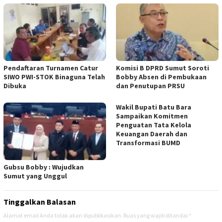
Pendaftaran Turnamen Catur
Komisi B DPRD Sumut Soroti
SIWO PWI-STOK Binaguna Telah
Bobby Absen di Pembukaan
Dibuka
dan Penutupan PRSU
Wakil Bupati Batu Bara
Sampaikan Komitmen
Penguatan Tata Kelola
Keuangan Daerah dan
Transformasi BUMD
Gubsu Bobby : Wujudkan
Sumut yang Unggul
Tinggalkan Balasan
Alamat email Anda tidak akan dipublikasikan.
Ruas yang wajib ditandai
*