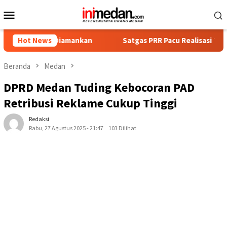
Loncat
Menu
ke
Mobile
konten
Diamankan
Hot News
Satgas PRR Pacu Realisasi Tambahan TKD Aceh R
Beranda
Medan
DPRD Medan Tuding Kebocoran PAD
Retribusi Reklame Cukup Tinggi
Redaksi
Rabu, 27 Agustus 2025 - 21:47
103 Dilihat