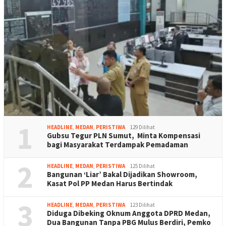
1
HEADLINE
,
MEDAN
,
PERISTIWA
129 Dilihat
Gubsu Tegur PLN Sumut, Minta Kompensasi
bagi Masyarakat Terdampak Pemadaman
2
HEADLINE
,
MEDAN
,
PERISTIWA
125 Dilihat
Bangunan ‘Liar’ Bakal Dijadikan Showroom,
Kasat Pol PP Medan Harus Bertindak
3
HEADLINE
,
MEDAN
,
PERISTIWA
123 Dilihat
Diduga Dibeking Oknum Anggota DPRD Medan,
Dua Bangunan Tanpa PBG Mulus Berdiri, Pemko