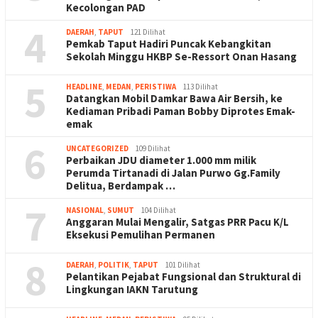
Kecolongan PAD
4
DAERAH
,
TAPUT
121 Dilihat
Pemkab Taput Hadiri Puncak Kebangkitan
Sekolah Minggu HKBP Se-Ressort Onan Hasang
5
HEADLINE
,
MEDAN
,
PERISTIWA
113 Dilihat
Datangkan Mobil Damkar Bawa Air Bersih, ke
Kediaman Pribadi Paman Bobby Diprotes Emak-
emak
6
UNCATEGORIZED
109 Dilihat
Perbaikan JDU diameter 1.000 mm milik
Perumda Tirtanadi di Jalan Purwo Gg.Family
Delitua, Berdampak …
7
NASIONAL
,
SUMUT
104 Dilihat
Anggaran Mulai Mengalir, Satgas PRR Pacu K/L
Eksekusi Pemulihan Permanen
8
DAERAH
,
POLITIK
,
TAPUT
101 Dilihat
Pelantikan Pejabat Fungsional dan Struktural di
Lingkungan IAKN Tarutung