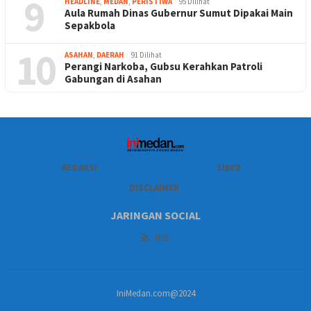
9
HEADLINE
,
MEDAN
,
PERISTIWA
95 Dilihat
Aula Rumah Dinas Gubernur Sumut Dipakai Main
Sepakbola
10
ASAHAN
,
DAERAH
91 Dilihat
Perangi Narkoba, Gubsu Kerahkan Patroli
Gabungan di Asahan
REDAKSI
SIBER
DISCLAIMER
JARINGAN SOCIAL
RSS
IniMedan.com@2024