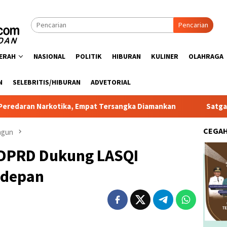
Pencarian
ERAH
NASIONAL
POLITIK
HIBURAN
KULINER
OLAHRAGA
N
SELEBRITIS/HIBURAN
ADVETORIAL
kotika, Empat Tersangka Diamankan
Satgas PRR Pacu Rea
CEGA
ungun
 DPRD Dukung LASQI
rdepan