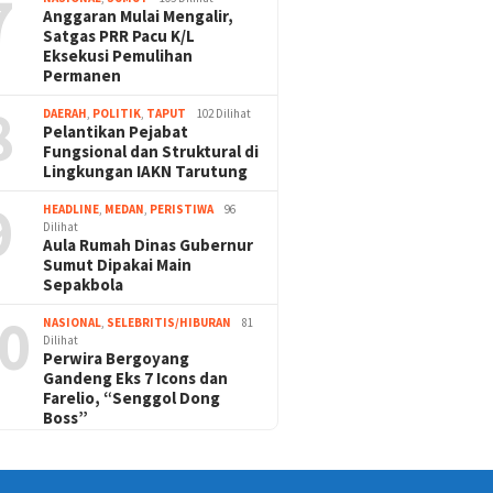
7
Anggaran Mulai Mengalir,
Satgas PRR Pacu K/L
Eksekusi Pemulihan
Permanen
8
DAERAH
,
POLITIK
,
TAPUT
102 Dilihat
Pelantikan Pejabat
Fungsional dan Struktural di
Lingkungan IAKN Tarutung
9
HEADLINE
,
MEDAN
,
PERISTIWA
96
Dilihat
Aula Rumah Dinas Gubernur
Sumut Dipakai Main
Sepakbola
0
NASIONAL
,
SELEBRITIS/HIBURAN
81
Dilihat
Perwira Bergoyang
Gandeng Eks 7 Icons dan
Farelio, “Senggol Dong
Boss”