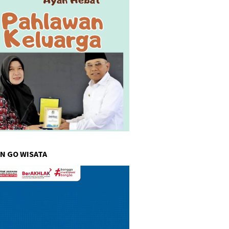
N GO WISATA
r