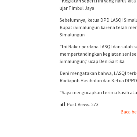
“Kegiatan seperti ini yang harus kit
ujar Timbul Jaya
Sebelumnya, ketua DPD LASQI Simal
Bupati Simalungun karena telah mem
Simalungun.
“Ini Raker perdana LASQI dan salah s
mempertandingkan kegiatan seni se
Simalungun,” ucap Deni Sartika
Deni mengatakan bahwa, LASQI terbe
Radiapoh Hasiholan dan Ketua DPRD 
“Saya mengucapkan terima kasih ata
Post Views:
273
Baca be