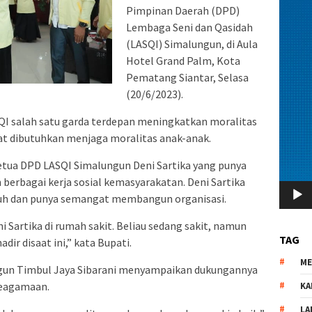
Pimpinan Daerah (DPD)
Lembaga Seni dan Qasidah
(LASQI) Simalungun, di Aula
Hotel Grand Palm, Kota
Pematang Siantar, Selasa
(20/6/2023).
I salah satu garda terdepan meningkatkan moralitas
at dibutuhkan menjaga moralitas anak-anak.
tua DPD LASQI Simalungun Deni Sartika yang punya
 berbagai kerja sosial kemasyarakatan. Deni Sartika
h dan punya semangat membangun organisasi.
i Sartika di rumah sakit. Beliau sedang sakit, namun
TAG
r disaat ini,” kata Bupati.
M
gun Timbul Jaya Sibarani menyampaikan dukungannya
keagamaan.
KA
LA