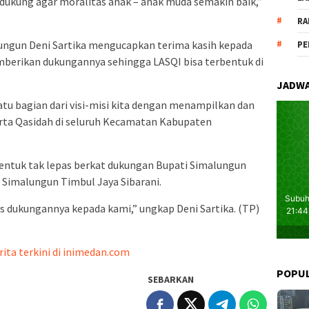
a dukung agar moralitas anak – anak muda semakin baik,”
RA
ungun Deni Sartika mengucapkan terima kasih kepada
PE
berikan dukungannya sehingga LASQI bisa terbentuk di
JADWA
atu bagian dari visi-misi kita dengan menampilkan dan
rta Qasidah di seluruh Kecamatan Kabupaten
ntuk tak lepas berkat dukungan Bupati Simalungun
Simalungun Timbul Jaya Sibarani.
s dukungannya kepada kami,” ungkap Deni Sartika. (TP)
rita terkini di inimedan.com
POPU
SEBARKAN