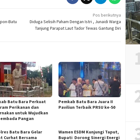
Pos berikutnya
mpon-Batu
Diduga Selisih Paham Dengan Istri , Junaidi Warga
Tanjung Parapat Laut Tador Tewas Gantung Diri
ab Batu Bara Perkuat
Pemkab Batu Bara Juara II
ram Perikanan dan
Paviliun Terbaik PRSU ke-50
rnakan untuk Wujudkan
sembada Pangan
lres Batu Bara Gelar
Wamen ESDM Kunjungi Taput,
t Curhat Bersama
Bupati Dorong Sinergi Energi