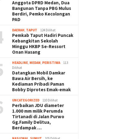
Anggota DPRD Medan, Dua
Bangunan Tanpa PBG Mulus
Berdiri, Pemko Kecolongan
PAD
4
DAERAH
,
TAPUT
124 Dilihat
Pemkab Taput Hadiri Puncak
Kebangkitan Sekolah
Minggu HKBP Se-Ressort
Onan Hasang
5
HEADLINE
,
MEDAN
,
PERISTIWA
113
Dilihat
Datangkan Mobil Damkar
Bawa Air Bersih, ke
Kediaman Pribadi Paman
Bobby Diprotes Emak-emak
6
UNCATEGORIZED
110 Dilihat
Perbaikan JDU diameter
1.000 mm milik Perumda
Tirtanadi di Jalan Purwo
Gg.Family Delitua,
Berdampak …
NASIONAL
,
SUMUT
105 Dilihat