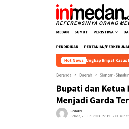
Loncat
ke
konten
MEDAN
SUMUT
PERISTIWA
DA
PENDIDIKAN
PERTANIAN/PERKEBUNA
resnarkoba Polres Batu Bara Ungkap Empat Kasus Peredaran Nar
Hot News
Beranda
Daerah
Siantar - Simal
Bupati dan Ketua
Menjadi Garda Te
Redaksi
Selasa, 20 Juni 2023 - 22:19
273 Dilihat