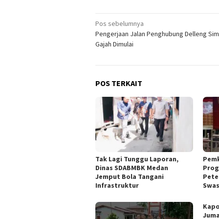
Navigasi
Pos sebelumnya
Pengerjaan Jalan Penghubung Delleng Si
pos
Gajah Dimulai
POS TERKAIT
Tak Lagi Tunggu Laporan,
Pemk
Dinas SDABMBK Medan
Prog
Jemput Bola Tangani
Pete
Infrastruktur
Swa
Kapo
Juma