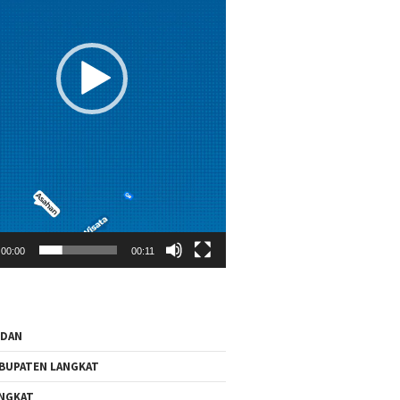
00:00
00:11
EDAN
BUPATEN LANGKAT
NGKAT