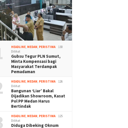
1
HEADLINE
,
MEDAN
,
PERISTIWA
130
Dilihat
Gubsu Tegur PLN Sumut,
Minta Kompensasi bagi
Masyarakat Terdampak
Pemadaman
2
HEADLINE
,
MEDAN
,
PERISTIWA
126
Dilihat
Bangunan ‘Liar’ Bakal
Dijadikan Showroom, Kasat
Pol PP Medan Harus
Bertindak
3
HEADLINE
,
MEDAN
,
PERISTIWA
125
Dilihat
Diduga Dibeking Oknum