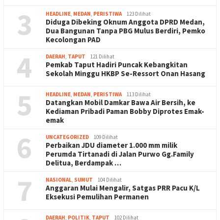
3
HEADLINE
,
MEDAN
,
PERISTIWA
123 Dilihat
Diduga Dibeking Oknum Anggota DPRD Medan,
Dua Bangunan Tanpa PBG Mulus Berdiri, Pemko
Kecolongan PAD
4
DAERAH
,
TAPUT
121 Dilihat
Pemkab Taput Hadiri Puncak Kebangkitan
Sekolah Minggu HKBP Se-Ressort Onan Hasang
5
HEADLINE
,
MEDAN
,
PERISTIWA
113 Dilihat
Datangkan Mobil Damkar Bawa Air Bersih, ke
Kediaman Pribadi Paman Bobby Diprotes Emak-
emak
6
UNCATEGORIZED
109 Dilihat
Perbaikan JDU diameter 1.000 mm milik
Perumda Tirtanadi di Jalan Purwo Gg.Family
Delitua, Berdampak …
7
NASIONAL
,
SUMUT
104 Dilihat
Anggaran Mulai Mengalir, Satgas PRR Pacu K/L
Eksekusi Pemulihan Permanen
DAERAH
,
POLITIK
,
TAPUT
102 Dilihat