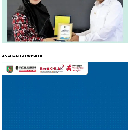
ASAHAN GO WISATA
Pemutar
Video