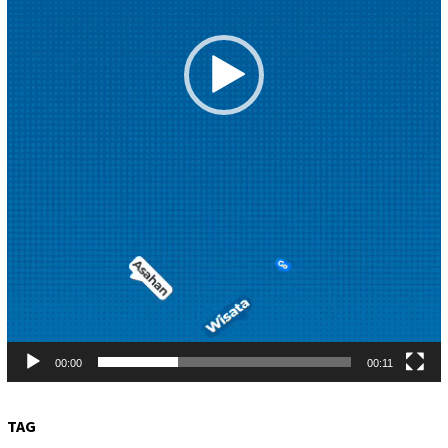
00:00
00:11
TAG