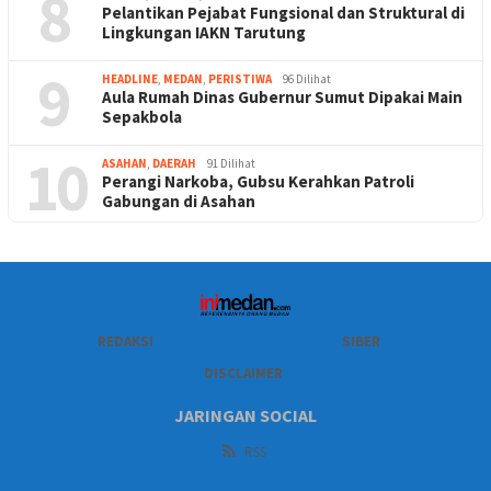
8
Pelantikan Pejabat Fungsional dan Struktural di
Lingkungan IAKN Tarutung
9
HEADLINE
,
MEDAN
,
PERISTIWA
96 Dilihat
Aula Rumah Dinas Gubernur Sumut Dipakai Main
Sepakbola
10
ASAHAN
,
DAERAH
91 Dilihat
Perangi Narkoba, Gubsu Kerahkan Patroli
Gabungan di Asahan
REDAKSI
SIBER
DISCLAIMER
JARINGAN SOCIAL
RSS