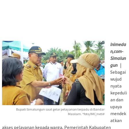
Inimeda
n,com-
Simalun
gun
|
Sebagai
wujud
nyata
kepeduli
an dan
upaya
Bupati Simalungun saat gelar pelayanan terpadu di Bandar
mendek
Masilam. *foto/IMC/neti#
atkan
akses pelayanan kepada warga, Pemerintah Kabupaten