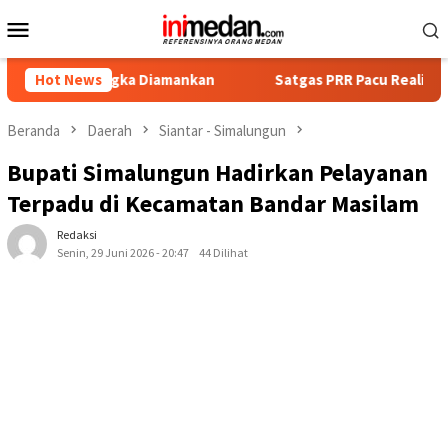
Loncat
Menu
ke
Mobile
konten
ersangka Diamankan
Hot News
Satgas PRR Pacu Realisasi Tambahan 
Beranda
Daerah
Siantar - Simalungun
Bupati Simalungun Hadirkan Pelayanan
Terpadu di Kecamatan Bandar Masilam
Redaksi
Senin, 29 Juni 2026 - 20:47
44 Dilihat