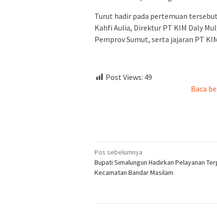
Turut hadir pada pertemuan tersebu
Kahfi Aulia, Direktur PT KIM Daly Mu
Pemprov Sumut, serta jajaran PT KIM
Post Views:
49
Baca be
Navigasi
Pos sebelumnya
Bupati Simalungun Hadirkan Pelayanan Ter
pos
Kecamatan Bandar Masilam