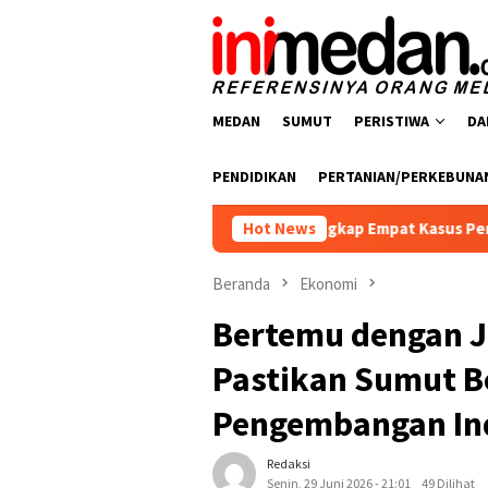
Loncat
ke
konten
MEDAN
SUMUT
PERISTIWA
DA
PENDIDIKAN
PERTANIAN/PERKEBUNA
ba Polres Batu Bara Ungkap Empat Kasus Peredaran Narkotika, 
Hot News
Beranda
Ekonomi
Bertemu dengan J
Pastikan Sumut 
Pengembangan In
Redaksi
Senin, 29 Juni 2026 - 21:01
49 Dilihat