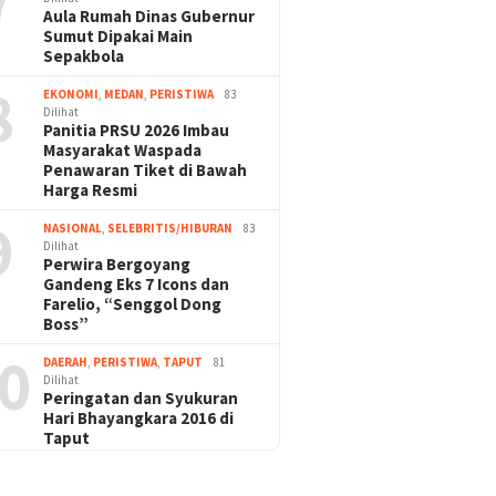
7
Aula Rumah Dinas Gubernur
Sumut Dipakai Main
Sepakbola
8
EKONOMI
,
MEDAN
,
PERISTIWA
83
Dilihat
Panitia PRSU 2026 Imbau
Masyarakat Waspada
Penawaran Tiket di Bawah
Harga Resmi
9
NASIONAL
,
SELEBRITIS/HIBURAN
83
Dilihat
Perwira Bergoyang
Gandeng Eks 7 Icons dan
Farelio, “Senggol Dong
Boss”
0
DAERAH
,
PERISTIWA
,
TAPUT
81
Dilihat
Peringatan dan Syukuran
Hari Bhayangkara 2016 di
Taput