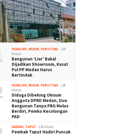
1
HEADLINE
,
MEDAN
,
PERISTIWA
129
Dilihat
Bangunan ‘Liar’ Bakal
Dijadikan Showroom, Kasat
Pol PP Medan Harus
Bertindak
2
HEADLINE
,
MEDAN
,
PERISTIWA
128
Dilihat
Diduga Dibeking Oknum
Anggota DPRD Medan, Dua
Bangunan Tanpa PBG Mulus
Berdiri, Pemko Kecolongan
PAD
3
DAERAH
,
TAPUT
126 Dilihat
Pemkab Taput Hadiri Puncak