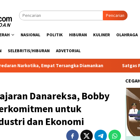
Pencarian
ERAH
NASIONAL
POLITIK
HIBURAN
KULINER
OLAHRAGA
N
SELEBRITIS/HIBURAN
ADVETORIAL
Empat Tersangka Diamankan
Satgas PRR Pacu Realisasi Ta
CEGA
ajaran Danareksa, Bobby
Berkomitmen untuk
dustri dan Ekonomi