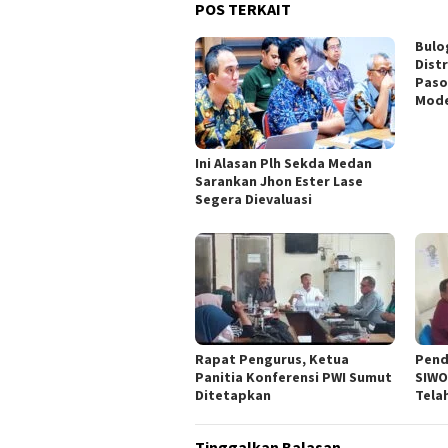
POS TERKAIT
Bulo
Dist
Paso
Mod
Ini Alasan Plh Sekda Medan
Sarankan Jhon Ester Lase
Segera Dievaluasi
Rapat Pengurus, Ketua
Pend
Panitia Konferensi PWI Sumut
SIWO
Ditetapkan
Tela
Tinggalkan Balasan