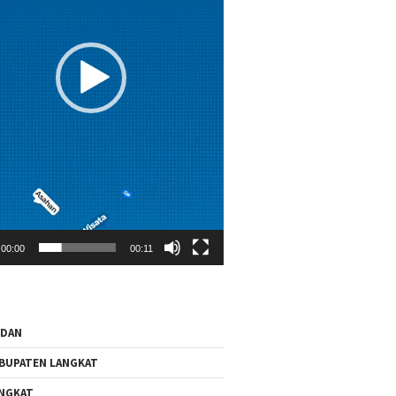
00:00
00:11
EDAN
BUPATEN LANGKAT
NGKAT