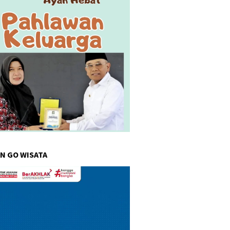
N GO WISATA
r