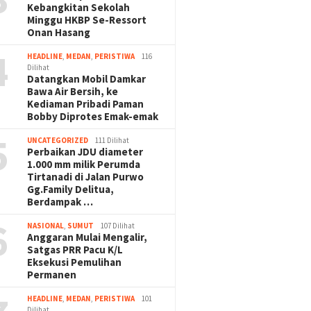
Kebangkitan Sekolah
Minggu HKBP Se-Ressort
Onan Hasang
4
HEADLINE
,
MEDAN
,
PERISTIWA
116
Dilihat
Datangkan Mobil Damkar
Bawa Air Bersih, ke
Kediaman Pribadi Paman
Bobby Diprotes Emak-emak
5
UNCATEGORIZED
111 Dilihat
Perbaikan JDU diameter
1.000 mm milik Perumda
Tirtanadi di Jalan Purwo
Gg.Family Delitua,
Berdampak …
6
NASIONAL
,
SUMUT
107 Dilihat
Anggaran Mulai Mengalir,
Satgas PRR Pacu K/L
Eksekusi Pemulihan
Permanen
HEADLINE
,
MEDAN
,
PERISTIWA
101
Dilihat