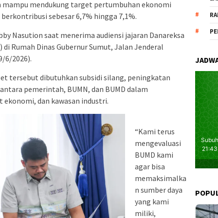
kan mampu mendukung target pertumbuhan ekonomi
RA
 berkontribusi sebesar 6,7% hingga 7,1%.
PE
y Nasution saat menerima audiensi jajaran Danareksa
) di Rumah Dinas Gubernur Sumut, Jalan Jenderal
/6/2026).
JADWA
t tersebut dibutuhkan subsidi silang, peningkatan
uat antara pemerintah, BUMN, dan BUMD dalam
ekonomi, dan kawasan industri.
“Kami terus
mengevaluasi
BUMD kami
agar bisa
memaksimalka
n sumber daya
POPU
yang kami
miliki,