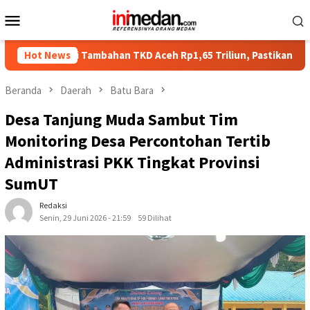
Loncat
Menu
ke
Mobile
konten
asi Tambahan TKD Aceh Rp1,65 Triliun, Pastikan Transparan dan 
Hot News
Beranda
Daerah
Batu Bara
Desa Tanjung Muda Sambut Tim
Monitoring Desa Percontohan Tertib
Administrasi PKK Tingkat Provinsi
SumUT
Redaksi
Senin, 29 Juni 2026 - 21:59
59 Dilihat