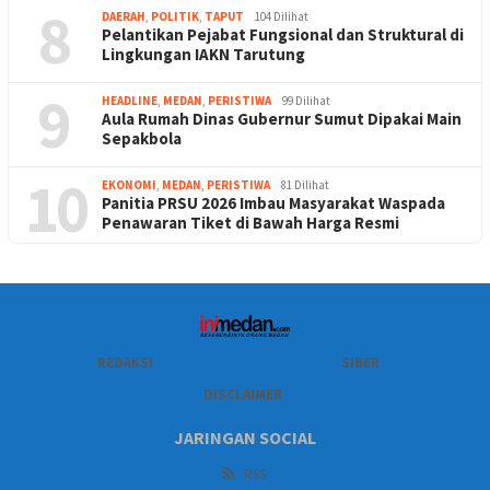
8
DAERAH
,
POLITIK
,
TAPUT
104 Dilihat
Pelantikan Pejabat Fungsional dan Struktural di
Lingkungan IAKN Tarutung
9
HEADLINE
,
MEDAN
,
PERISTIWA
99 Dilihat
Aula Rumah Dinas Gubernur Sumut Dipakai Main
Sepakbola
10
EKONOMI
,
MEDAN
,
PERISTIWA
81 Dilihat
Panitia PRSU 2026 Imbau Masyarakat Waspada
Penawaran Tiket di Bawah Harga Resmi
REDAKSI
SIBER
DISCLAIMER
JARINGAN SOCIAL
RSS