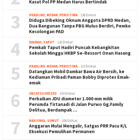
Kasat Pol PP Medan Harus Bertindak
3
HEADLINE
,
MEDAN
,
PERISTIWA
126 Dilihat
Diduga Dibeking Oknum Anggota DPRD Medan,
Dua Bangunan Tanpa PBG Mulus Berdiri, Pemko
Kecolongan PAD
4
DAERAH
,
TAPUT
125 Dilihat
Pemkab Taput Hadiri Puncak Kebangkitan
Sekolah Minggu HKBP Se-Ressort Onan Hasang
5
HEADLINE
,
MEDAN
,
PERISTIWA
115 Dilihat
Datangkan Mobil Damkar Bawa Air Bersih, ke
Kediaman Pribadi Paman Bobby Diprotes Emak-
emak
6
UNCATEGORIZED
110 Dilihat
Perbaikan JDU diameter 1.000 mm milik
Perumda Tirtanadi di Jalan Purwo Gg.Family
Delitua, Berdampak …
7
NASIONAL
,
SUMUT
106 Dilihat
Anggaran Mulai Mengalir, Satgas PRR Pacu K/L
Eksekusi Pemulihan Permanen