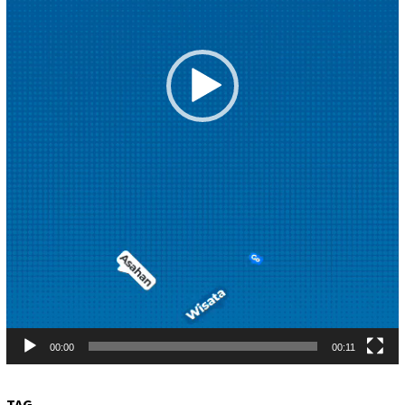
00:00
00:11
TAG