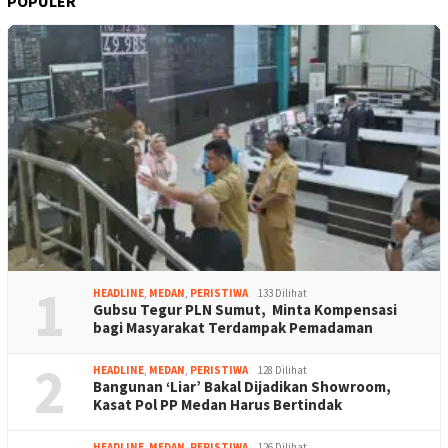
POPULER
1
HEADLINE
,
MEDAN
,
PERISTIWA
133 Dilihat
Gubsu Tegur PLN Sumut, Minta Kompensasi
bagi Masyarakat Terdampak Pemadaman
2
HEADLINE
,
MEDAN
,
PERISTIWA
128 Dilihat
Bangunan ‘Liar’ Bakal Dijadikan Showroom,
Kasat Pol PP Medan Harus Bertindak
HEADLINE
,
MEDAN
,
PERISTIWA
126 Dilihat