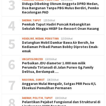
3
Diduga Dibeking Oknum Anggota DPRD Medan,
Dua Bangunan Tanpa PBG Mulus Berdiri, Pemko
Kecolongan PAD
4
DAERAH
,
TAPUT
125 Dilihat
Pemkab Taput Hadiri Puncak Kebangkitan
Sekolah Minggu HKBP Se-Ressort Onan Hasang
5
HEADLINE
,
MEDAN
,
PERISTIWA
115 Dilihat
Datangkan Mobil Damkar Bawa Air Bersih, ke
Kediaman Pribadi Paman Bobby Diprotes Emak-
emak
6
UNCATEGORIZED
110 Dilihat
Perbaikan JDU diameter 1.000 mm milik
Perumda Tirtanadi di Jalan Purwo Gg.Family
Delitua, Berdampak …
7
NASIONAL
,
SUMUT
106 Dilihat
Anggaran Mulai Mengalir, Satgas PRR Pacu K/L
Eksekusi Pemulihan Permanen
8
DAERAH
,
POLITIK
,
TAPUT
104 Dilihat
Pelantikan Pejabat Fungsional dan Struktural di