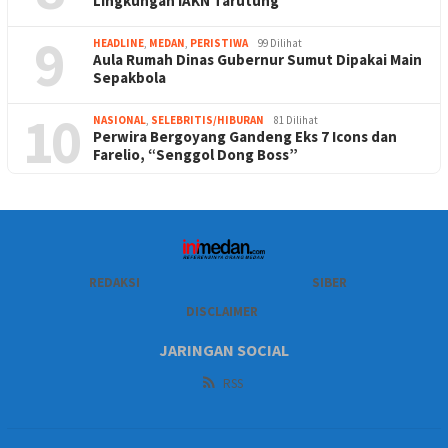
Lingkungan IAKN Tarutung
9
HEADLINE
,
MEDAN
,
PERISTIWA
99 Dilihat
Aula Rumah Dinas Gubernur Sumut Dipakai Main
Sepakbola
10
NASIONAL
,
SELEBRITIS/HIBURAN
81 Dilihat
Perwira Bergoyang Gandeng Eks 7 Icons dan
Farelio, “Senggol Dong Boss”
REDAKSI
SIBER
DISCLAIMER
JARINGAN SOCIAL
RSS