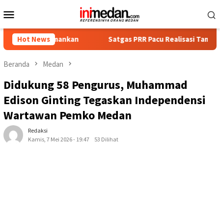
Loncat
Menu
ke
Mobile
konten
Diamankan
Hot News
Satgas PRR Pacu Realisasi Tambahan TKD Aceh 
Beranda
Medan
Didukung 58 Pengurus, Muhammad
Edison Ginting Tegaskan Independensi
Wartawan Pemko Medan
Redaksi
Kamis, 7 Mei 2026 - 19:47
53 Dilihat