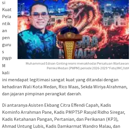
si
Kuat
Pela
ntik
an
pen
guru
s
PWP
Muhammad Edison Ginting resmi menakhodai Persatuan Wartawan
M
Pemko Medan (PWPM) periode 2026-2029 *Foto/IMC/Ist#
kali
ini mendapat legitimasi sangat kuat yang ditandai dengan
kehadiran Wali Kota Medan, Rico Waas, Sekda Wiriya Alrahman,
dan jajaran pimpinan perangkat daerah.
Di antaranya Asisten Ekbang Citra Effendi Capah, Kadis
Kominfo Arrahman Pane, Kadis PMPTSP Rasyid Ridho Siregar,
Kadis Ketahanan Pangan, Pertanian, dan Perikanan (KP3),
Ahmad Untung Lubis, Kadis Damkarmat Wandro Malau, dan