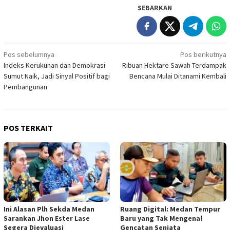
SEBARKAN
Navigasi
Pos sebelumnya
Pos berikutnya
Indeks Kerukunan dan Demokrasi
Ribuan Hektare Sawah Terdampak
pos
Sumut Naik, Jadi Sinyal Positif bagi
Bencana Mulai Ditanami Kembali
Pembangunan
POS TERKAIT
Ini Alasan Plh Sekda Medan
Ruang Digital: Medan Tempur
Sarankan Jhon Ester Lase
Baru yang Tak Mengenal
Segera Dievaluasi
Gencatan Senjata