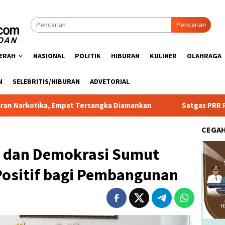
Pencarian
ERAH
NASIONAL
POLITIK
HIBURAN
KULINER
OLAHRAGA
N
SELEBRITIS/HIBURAN
ADVETORIAL
 Empat Tersangka Diamankan
Satgas PRR Pacu Realisasi T
CEGA
n dan Demokrasi Sumut
 Positif bagi Pembangunan