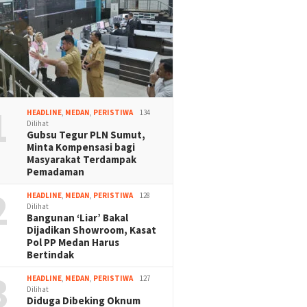
1
HEADLINE
,
MEDAN
,
PERISTIWA
134
Dilihat
Gubsu Tegur PLN Sumut,
Minta Kompensasi bagi
Masyarakat Terdampak
Pemadaman
2
HEADLINE
,
MEDAN
,
PERISTIWA
128
Dilihat
Bangunan ‘Liar’ Bakal
Dijadikan Showroom, Kasat
Pol PP Medan Harus
Bertindak
3
HEADLINE
,
MEDAN
,
PERISTIWA
127
Dilihat
Diduga Dibeking Oknum