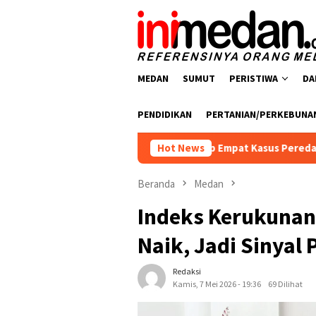
Loncat
ke
konten
MEDAN
SUMUT
PERISTIWA
DA
PENDIDIKAN
PERTANIAN/PERKEBUNA
oba Polres Batu Bara Ungkap Empat Kasus Peredaran Narkotika,
Hot News
Beranda
Medan
Indeks Kerukuna
Naik, Jadi Sinyal
Redaksi
Kamis, 7 Mei 2026 - 19:36
69 Dilihat