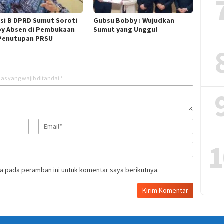
si B DPRD Sumut Soroti
Gubsu Bobby : Wujudkan
y Absen di Pembukaan
Sumut yang Unggul
Penutupan PRSU
as yang wajib ditandai
*
1
a pada peramban ini untuk komentar saya berikutnya.