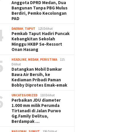
Anggota DPRD Medan, Dua
Bangunan Tanpa PBG Mulus
Berdiri, Pemko Kecolongan
PAD
4
DAERAH
,
TAPUT
125 Dilihat
Pemkab Taput Hadiri Puncak
Kebangkitan Sekolah
Minggu HKBP Se-Ressort
Onan Hasang
5
HEADLINE
,
MEDAN
,
PERISTIWA
115
Dilihat
Datangkan Mobil Damkar
Bawa Air Bersih, ke
Kediaman Pribadi Paman
Bobby Diprotes Emak-emak
6
UNCATEGORIZED
110 Dilihat
Perbaikan JDU diameter
1.000 mm milik Perumda
Tirtanadi di Jalan Purwo
Gg.Family Delitua,
Berdampak …
NASIONAL
,
SUMUT
106 Dilihat