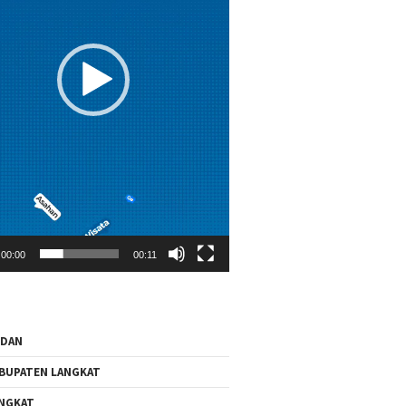
00:00
00:11
EDAN
BUPATEN LANGKAT
NGKAT