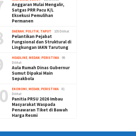
7
Anggaran Mulai Mengalir,
Satgas PRR Pacu K/L
Eksekusi Pemulihan
Permanen
8
DAERAH
,
POLITIK
,
TAPUT
105 Dilihat
Pelantikan Pejabat
Fungsional dan Struktural di
Lingkungan IAKN Tarutung
9
HEADLINE
,
MEDAN
,
PERISTIWA
99
Dilihat
Aula Rumah Dinas Gubernur
Sumut Dipakai Main
Sepakbola
0
EKONOMI
,
MEDAN
,
PERISTIWA
81
Dilihat
Panitia PRSU 2026 Imbau
Masyarakat Waspada
Penawaran Tiket di Bawah
Harga Resmi