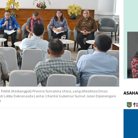
itik (Kesbangpol) Provinsi Sumatera Utara, yang difasilitasi Dinas
ASAHA
di Lobby Dekranasda Lantai 1 Kantor Gubernur Sumut Jalan Diponengoro
#
Pemuta
Video