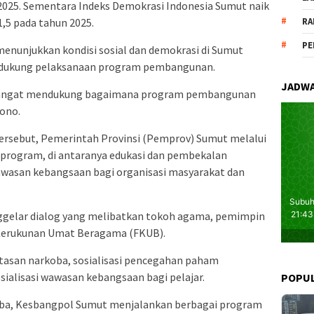
2025. Sementara Indeks Demokrasi Indonesia Sumut naik
1,5 pada tahun 2025.
RA
PE
menunjukkan kondisi sosial dan demokrasi di Sumut
dukung pelaksanaan program pembangunan.
JADWA
i sangat mendukung bagaimana program pembangunan
yono.
ersebut, Pemerintah Provinsi (Pemprov) Sumut melalui
program, di antaranya edukasi dan pembekalan
wawasan kebangsaan bagi organisasi masyarakat dan
ggelar dialog yang melibatkan tokoh agama, pemimpin
Kerukunan Umat Beragama (FKUB).
asan narkoba, sosialisasi pencegahan paham
sialisasi wawasan kebangsaan bagi pelajar.
POPU
ba, Kesbangpol Sumut menjalankan berbagai program