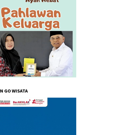
N GO WISATA
r