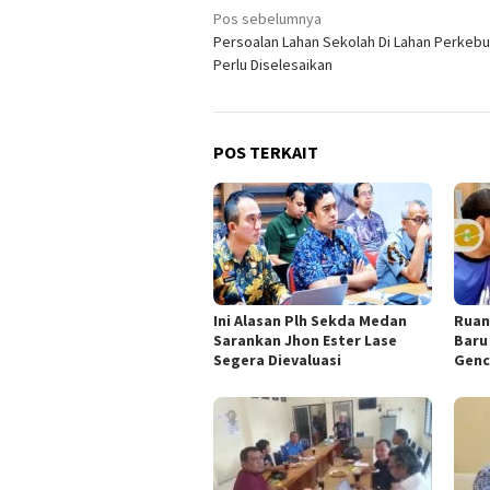
Navigasi
Pos sebelumnya
Persoalan Lahan Sekolah Di Lahan Perkeb
pos
Perlu Diselesaikan
POS TERKAIT
Ini Alasan Plh Sekda Medan
Ruan
Sarankan Jhon Ester Lase
Baru
Segera Dievaluasi
Genc