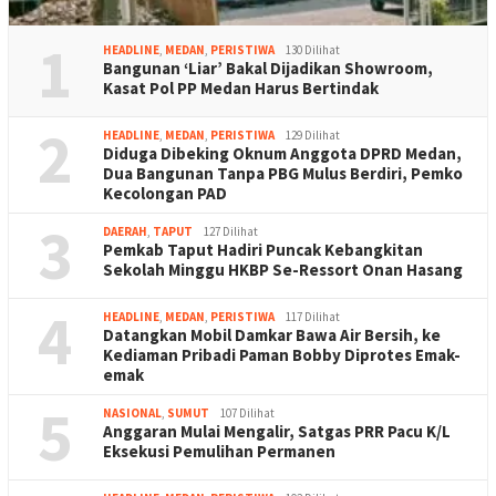
1
HEADLINE
,
MEDAN
,
PERISTIWA
130 Dilihat
Bangunan ‘Liar’ Bakal Dijadikan Showroom,
Kasat Pol PP Medan Harus Bertindak
2
HEADLINE
,
MEDAN
,
PERISTIWA
129 Dilihat
Diduga Dibeking Oknum Anggota DPRD Medan,
Dua Bangunan Tanpa PBG Mulus Berdiri, Pemko
Kecolongan PAD
3
DAERAH
,
TAPUT
127 Dilihat
Pemkab Taput Hadiri Puncak Kebangkitan
Sekolah Minggu HKBP Se-Ressort Onan Hasang
4
HEADLINE
,
MEDAN
,
PERISTIWA
117 Dilihat
Datangkan Mobil Damkar Bawa Air Bersih, ke
Kediaman Pribadi Paman Bobby Diprotes Emak-
emak
5
NASIONAL
,
SUMUT
107 Dilihat
Anggaran Mulai Mengalir, Satgas PRR Pacu K/L
Eksekusi Pemulihan Permanen