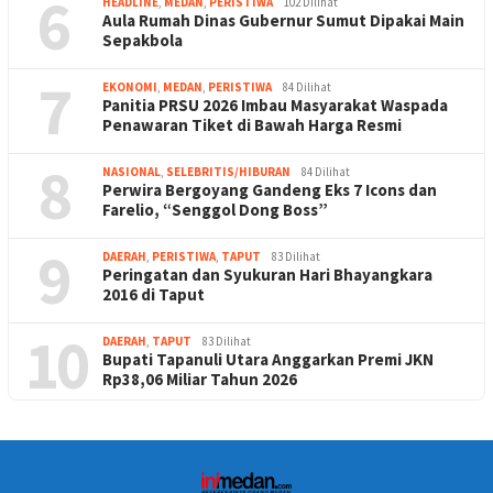
6
HEADLINE
,
MEDAN
,
PERISTIWA
102 Dilihat
Aula Rumah Dinas Gubernur Sumut Dipakai Main
Sepakbola
7
EKONOMI
,
MEDAN
,
PERISTIWA
84 Dilihat
Panitia PRSU 2026 Imbau Masyarakat Waspada
Penawaran Tiket di Bawah Harga Resmi
8
NASIONAL
,
SELEBRITIS/HIBURAN
84 Dilihat
Perwira Bergoyang Gandeng Eks 7 Icons dan
Farelio, “Senggol Dong Boss”
9
DAERAH
,
PERISTIWA
,
TAPUT
83 Dilihat
Peringatan dan Syukuran Hari Bhayangkara
2016 di Taput
10
DAERAH
,
TAPUT
83 Dilihat
Bupati Tapanuli Utara Anggarkan Premi JKN
Rp38,06 Miliar Tahun 2026