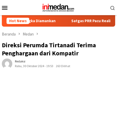
Loncat
Menu
ke
Mobile
konten
angka Diamankan
Hot News
Satgas PRR Pacu Realisasi Tambahan TKD
Beranda
Medan
Direksi Perumda Tirtanadi Terima
Penghargaan dari Kompatir
Redaksi
Rabu, 30 Oktober 2024 - 19:53
263 Dilihat