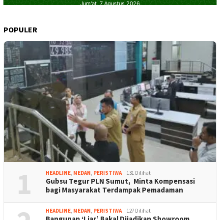
POPULER
1
HEADLINE
,
MEDAN
,
PERISTIWA
131 Dilihat
Gubsu Tegur PLN Sumut, Minta Kompensasi
bagi Masyarakat Terdampak Pemadaman
HEADLINE
,
MEDAN
,
PERISTIWA
127 Dilihat
Bangunan ‘Liar’ Bakal Dijadikan Showroom,