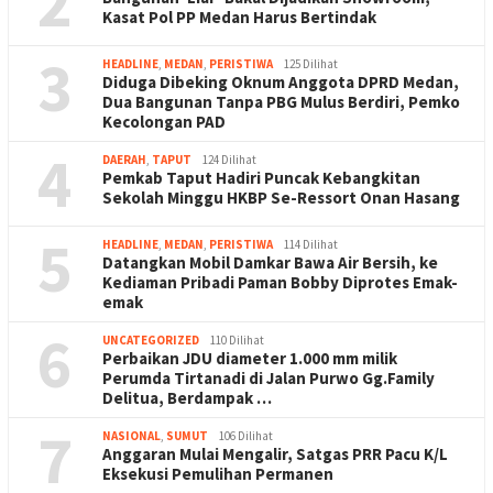
2
Kasat Pol PP Medan Harus Bertindak
3
HEADLINE
,
MEDAN
,
PERISTIWA
125 Dilihat
Diduga Dibeking Oknum Anggota DPRD Medan,
Dua Bangunan Tanpa PBG Mulus Berdiri, Pemko
Kecolongan PAD
4
DAERAH
,
TAPUT
124 Dilihat
Pemkab Taput Hadiri Puncak Kebangkitan
Sekolah Minggu HKBP Se-Ressort Onan Hasang
5
HEADLINE
,
MEDAN
,
PERISTIWA
114 Dilihat
Datangkan Mobil Damkar Bawa Air Bersih, ke
Kediaman Pribadi Paman Bobby Diprotes Emak-
emak
6
UNCATEGORIZED
110 Dilihat
Perbaikan JDU diameter 1.000 mm milik
Perumda Tirtanadi di Jalan Purwo Gg.Family
Delitua, Berdampak …
7
NASIONAL
,
SUMUT
106 Dilihat
Anggaran Mulai Mengalir, Satgas PRR Pacu K/L
Eksekusi Pemulihan Permanen