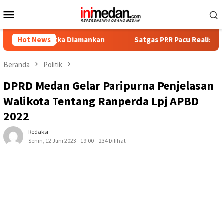
Loncat
Menu
ke
Mobile
konten
sangka Diamankan
Hot News
Satgas PRR Pacu Realisasi Tambahan TK
Beranda
Politik
DPRD Medan Gelar Paripurna Penjelasan
Walikota Tentang Ranperda Lpj APBD
2022
Redaksi
Senin, 12 Juni 2023 - 19:00
234 Dilihat