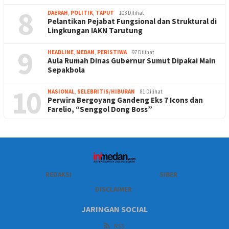
8
DAERAH
,
POLITIK
,
TAPUT
103 Dilihat
Pelantikan Pejabat Fungsional dan Struktural di
Lingkungan IAKN Tarutung
9
HEADLINE
,
MEDAN
,
PERISTIWA
97 Dilihat
Aula Rumah Dinas Gubernur Sumut Dipakai Main
Sepakbola
10
NASIONAL
,
SELEBRITIS/HIBURAN
81 Dilihat
Perwira Bergoyang Gandeng Eks 7 Icons dan
Farelio, “Senggol Dong Boss”
REDAKSI
SIBER
DISCLAIMER
JARINGAN SOCIAL
RSS