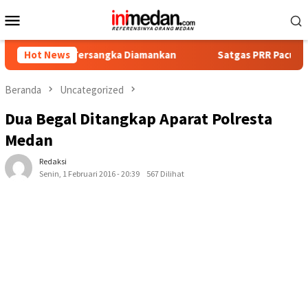
Loncat
Menu
ke
Mobile
konten
mpat Tersangka Diamankan
Hot News
Satgas PRR Pacu Realisasi Tam
Beranda
Uncategorized
Dua Begal Ditangkap Aparat Polresta
Medan
Redaksi
Senin, 1 Februari 2016 - 20:39
567 Dilihat