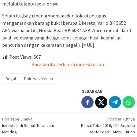
melalui telepon selulernya.
Selain itu,Bayu menambahkan dari lokasi petugas
mengamankan barang bukti berupa 2 kereta, Vario BK 5652
AFN warna putih, Honda Beat BK 6087 AEA Warna merah dan 1
buah kelewang yang diduga keras sebagai hasil kejahatan
pencurian dengan kekerasan ( begal ). [MUL]
Post Views:
567
Baca berita terkini di inimedan.com
Begal
Polresta Medan
SEBARKAN
Navigasi
Pos sebelumnya
Pos berikutnya
Investasi di Sumut Terancam
Kancil Toba 2016, 104 Sepeda
pos
Mandeg
Motor dan 1 Mobil Curian