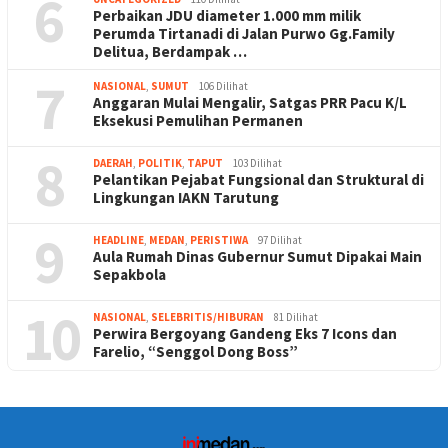
6
Perbaikan JDU diameter 1.000 mm milik
Perumda Tirtanadi di Jalan Purwo Gg.Family
Delitua, Berdampak …
7
NASIONAL
,
SUMUT
106 Dilihat
Anggaran Mulai Mengalir, Satgas PRR Pacu K/L
Eksekusi Pemulihan Permanen
8
DAERAH
,
POLITIK
,
TAPUT
103 Dilihat
Pelantikan Pejabat Fungsional dan Struktural di
Lingkungan IAKN Tarutung
9
HEADLINE
,
MEDAN
,
PERISTIWA
97 Dilihat
Aula Rumah Dinas Gubernur Sumut Dipakai Main
Sepakbola
10
NASIONAL
,
SELEBRITIS/HIBURAN
81 Dilihat
Perwira Bergoyang Gandeng Eks 7 Icons dan
Farelio, “Senggol Dong Boss”