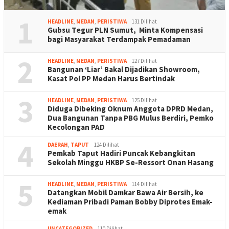
1
HEADLINE
,
MEDAN
,
PERISTIWA
131 Dilihat
Gubsu Tegur PLN Sumut, Minta Kompensasi
bagi Masyarakat Terdampak Pemadaman
2
HEADLINE
,
MEDAN
,
PERISTIWA
127 Dilihat
Bangunan ‘Liar’ Bakal Dijadikan Showroom,
Kasat Pol PP Medan Harus Bertindak
3
HEADLINE
,
MEDAN
,
PERISTIWA
125 Dilihat
Diduga Dibeking Oknum Anggota DPRD Medan,
Dua Bangunan Tanpa PBG Mulus Berdiri, Pemko
Kecolongan PAD
4
DAERAH
,
TAPUT
124 Dilihat
Pemkab Taput Hadiri Puncak Kebangkitan
Sekolah Minggu HKBP Se-Ressort Onan Hasang
5
HEADLINE
,
MEDAN
,
PERISTIWA
114 Dilihat
Datangkan Mobil Damkar Bawa Air Bersih, ke
Kediaman Pribadi Paman Bobby Diprotes Emak-
emak
UNCATEGORIZED
110 Dilihat