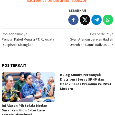
Baca berita terkini di inimedan.com
SEBARKAN
Navigasi
Pos sebelumnya
Pos berikutnya
Pencuri Kabel Menara PT. XL Axiata
Syah Afandin berikan Hadiah
pos
Di Sipispis Ditangkap
Umroh ke Santri Hafiz 30 Juz
POS TERKAIT
Bulog Sumut Perbanyak
Distribusi Beras SPHP dan
Pasok Beras Premium ke Ritel
Modern
Ini Alasan Plh Sekda Medan
Sarankan Jhon Ester Lase
Segera Dievaluasi