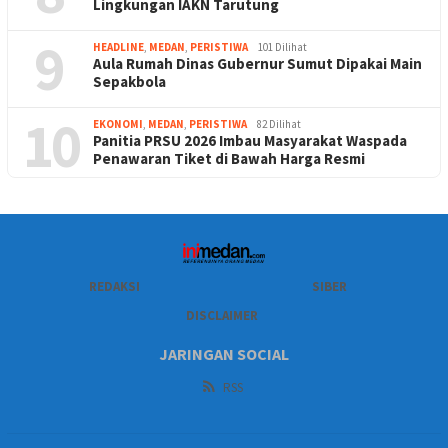
Lingkungan IAKN Tarutung
9
HEADLINE
,
MEDAN
,
PERISTIWA
101 Dilihat
Aula Rumah Dinas Gubernur Sumut Dipakai Main
Sepakbola
10
EKONOMI
,
MEDAN
,
PERISTIWA
82 Dilihat
Panitia PRSU 2026 Imbau Masyarakat Waspada
Penawaran Tiket di Bawah Harga Resmi
REDAKSI
SIBER
DISCLAIMER
JARINGAN SOCIAL
RSS