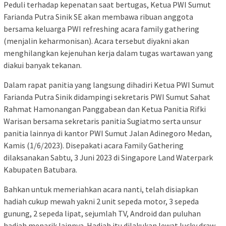
Peduli terhadap kepenatan saat bertugas, Ketua PWI Sumut
Farianda Putra Sinik SE akan membawa ribuan anggota
bersama keluarga PWI refreshing acara family gathering
(menjalin keharmonisan). Acara tersebut diyakni akan
menghilangkan kejenuhan kerja dalam tugas wartawan yang
diakui banyak tekanan.
Dalam rapat panitia yang langsung dihadiri Ketua PWI Sumut
Farianda Putra Sinik didampingi sekretaris PWI Sumut Sahat
Rahmat Hamonangan Panggabean dan Ketua Panitia Rifki
Warisan bersama sekretaris panitia Sugiatmo serta unsur
panitia lainnya di kantor PWI Sumut Jalan Adinegoro Medan,
Kamis (1/6/2023). Disepakati acara Family Gathering
dilaksanakan Sabtu, 3 Juni 2023 di Singapore Land Waterpark
Kabupaten Batubara.
Bahkan untuk memeriahkan acara nanti, telah disiapkan
hadiah cukup mewah yakni 2 unit sepeda motor, 3 sepeda
gunung, 2 sepeda lipat, sejumlah TV, Android dan puluhan
hadiah menarik lainnya. Hadiah itu dilakukan lewat lucky draw