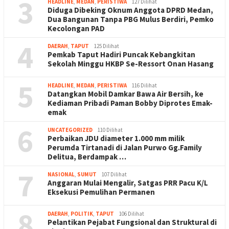
3
HEADLINE
,
MEDAN
,
PERISTIWA
127 Dilihat
Diduga Dibeking Oknum Anggota DPRD Medan,
Dua Bangunan Tanpa PBG Mulus Berdiri, Pemko
Kecolongan PAD
4
DAERAH
,
TAPUT
125 Dilihat
Pemkab Taput Hadiri Puncak Kebangkitan
Sekolah Minggu HKBP Se-Ressort Onan Hasang
5
HEADLINE
,
MEDAN
,
PERISTIWA
116 Dilihat
Datangkan Mobil Damkar Bawa Air Bersih, ke
Kediaman Pribadi Paman Bobby Diprotes Emak-
emak
6
UNCATEGORIZED
110 Dilihat
Perbaikan JDU diameter 1.000 mm milik
Perumda Tirtanadi di Jalan Purwo Gg.Family
Delitua, Berdampak …
7
NASIONAL
,
SUMUT
107 Dilihat
Anggaran Mulai Mengalir, Satgas PRR Pacu K/L
Eksekusi Pemulihan Permanen
8
DAERAH
,
POLITIK
,
TAPUT
106 Dilihat
Pelantikan Pejabat Fungsional dan Struktural di