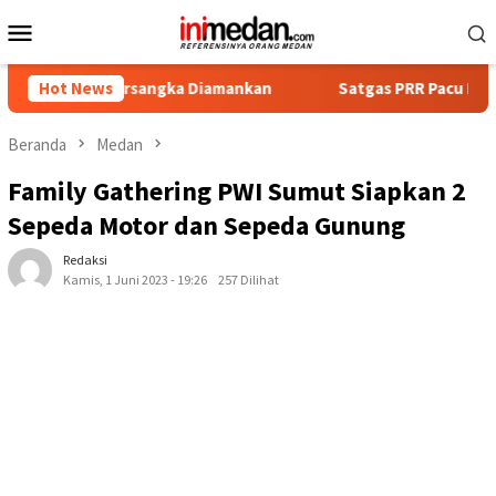
Loncat
Menu
ke
Mobile
konten
 Tersangka Diamankan
Hot News
Satgas PRR Pacu Realisasi Tambaha
Beranda
Medan
Family Gathering PWI Sumut Siapkan 2
Sepeda Motor dan Sepeda Gunung
Redaksi
Kamis, 1 Juni 2023 - 19:26
257 Dilihat