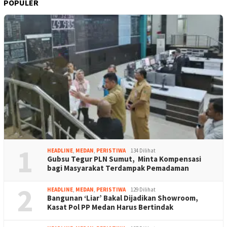
POPULER
1
HEADLINE
,
MEDAN
,
PERISTIWA
134 Dilihat
Gubsu Tegur PLN Sumut, Minta Kompensasi
bagi Masyarakat Terdampak Pemadaman
2
HEADLINE
,
MEDAN
,
PERISTIWA
129 Dilihat
Bangunan ‘Liar’ Bakal Dijadikan Showroom,
Kasat Pol PP Medan Harus Bertindak