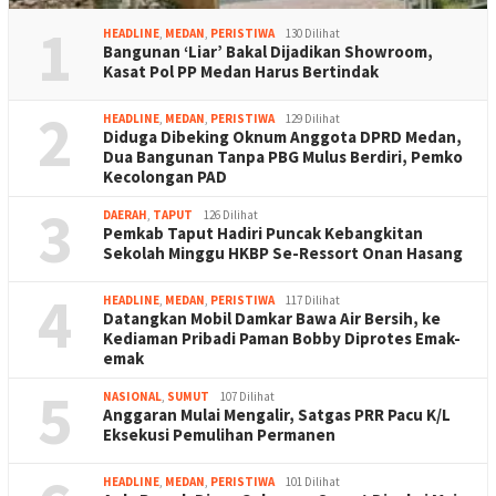
1
HEADLINE
,
MEDAN
,
PERISTIWA
130 Dilihat
Bangunan ‘Liar’ Bakal Dijadikan Showroom,
Kasat Pol PP Medan Harus Bertindak
2
HEADLINE
,
MEDAN
,
PERISTIWA
129 Dilihat
Diduga Dibeking Oknum Anggota DPRD Medan,
Dua Bangunan Tanpa PBG Mulus Berdiri, Pemko
Kecolongan PAD
3
DAERAH
,
TAPUT
126 Dilihat
Pemkab Taput Hadiri Puncak Kebangkitan
Sekolah Minggu HKBP Se-Ressort Onan Hasang
4
HEADLINE
,
MEDAN
,
PERISTIWA
117 Dilihat
Datangkan Mobil Damkar Bawa Air Bersih, ke
Kediaman Pribadi Paman Bobby Diprotes Emak-
emak
5
NASIONAL
,
SUMUT
107 Dilihat
Anggaran Mulai Mengalir, Satgas PRR Pacu K/L
Eksekusi Pemulihan Permanen
HEADLINE
,
MEDAN
,
PERISTIWA
101 Dilihat