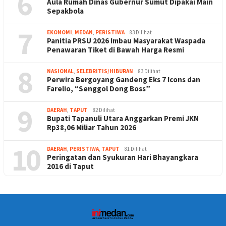
6
Aula Rumah Dinas Gubernur Sumut Dipakai Main
Sepakbola
7
EKONOMI
,
MEDAN
,
PERISTIWA
83 Dilihat
Panitia PRSU 2026 Imbau Masyarakat Waspada
Penawaran Tiket di Bawah Harga Resmi
8
NASIONAL
,
SELEBRITIS/HIBURAN
83 Dilihat
Perwira Bergoyang Gandeng Eks 7 Icons dan
Farelio, “Senggol Dong Boss”
9
DAERAH
,
TAPUT
82 Dilihat
Bupati Tapanuli Utara Anggarkan Premi JKN
Rp38,06 Miliar Tahun 2026
10
DAERAH
,
PERISTIWA
,
TAPUT
81 Dilihat
Peringatan dan Syukuran Hari Bhayangkara
2016 di Taput