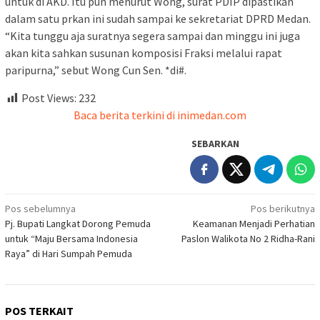
untuk di AKD. Itu pun menurut Wong, surat PDIP dipastikan
dalam satu prkan ini sudah sampai ke sekretariat DPRD Medan.
“Kita tunggu aja suratnya segera sampai dan minggu ini juga
akan kita sahkan susunan komposisi Fraksi melalui rapat
paripurna,” sebut Wong Cun Sen. *di#.
Post Views:
232
Baca berita terkini di inimedan.com
SEBARKAN
Navigasi
Pos sebelumnya
Pos berikutnya
Pj. Bupati Langkat Dorong Pemuda
Keamanan Menjadi Perhatian
pos
untuk “Maju Bersama Indonesia
Paslon Walikota No 2 Ridha-Rani
Raya” di Hari Sumpah Pemuda
POS TERKAIT