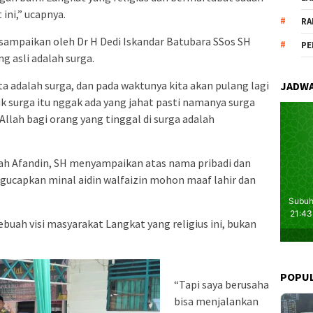
ini,” ucapnya.
RA
i sampaikan oleh Dr H Dedi Iskandar Batubara SSos SH
PE
 asli adalah surga.
a adalah surga, dan pada waktunya kita akan pulang lagi
JADWA
uk surga itu nggak ada yang jahat pasti namanya surga
Allah bagi orang yang tinggal di surga adalah
yah Afandin, SH menyampaikan atas nama pribadi dan
ucapkan minal aidin walfaizin mohon maaf lahir dan
buah visi masyarakat Langkat yang religius ini, bukan
POPU
“Tapi saya berusaha
bisa menjalankan