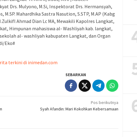
at Drs. Mulyono, M.Si, Inspektorat Drs. Hermansyah,
os, M.SP. Mahardhika Sastra Nasution, S.STP, M.AP (Kabg
Zulkifl Ahmad Dian Lc MA, Mewakili Kapolres Langkat,
ngkat, Himpunan mahasiswa al- Washliyah kab. langkat,
sekolah al- washliyah kabupaten Langkat, dan Organ
di/Eko#
rita terkini di inimedan.com
SEBARKAN
Pos berikutnya
an
Syah Afandin: Mari Kokohkan Kebersamaan