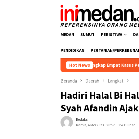
Loncat
ke
konten
MEDAN
SUMUT
PERISTIWA
DA
PENDIDIKAN
PERTANIAN/PERKEBUNA
arkoba Polres Batu Bara Ungkap Empat Kasus Peredaran Narkoti
Hot News
Beranda
Daerah
Langkat
Hadiri Halal Bi Ha
Syah Afandin Ajak 
Redaksi
Kamis, 4 Mei 2023 - 20:52
357 Dilihat