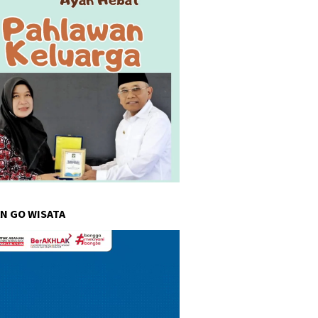
N GO WISATA
r