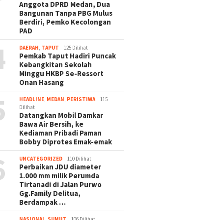
Anggota DPRD Medan, Dua
Bangunan Tanpa PBG Mulus
Berdiri, Pemko Kecolongan
PAD
4
DAERAH
,
TAPUT
125 Dilihat
Pemkab Taput Hadiri Puncak
Kebangkitan Sekolah
Minggu HKBP Se-Ressort
Onan Hasang
5
HEADLINE
,
MEDAN
,
PERISTIWA
115
Dilihat
Datangkan Mobil Damkar
Bawa Air Bersih, ke
Kediaman Pribadi Paman
Bobby Diprotes Emak-emak
6
UNCATEGORIZED
110 Dilihat
Perbaikan JDU diameter
1.000 mm milik Perumda
Tirtanadi di Jalan Purwo
Gg.Family Delitua,
Berdampak …
NASIONAL
,
SUMUT
106 Dilihat