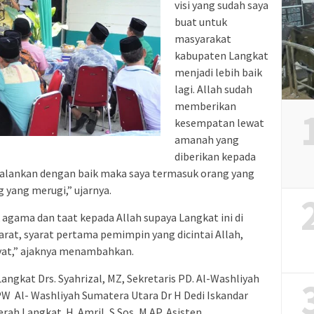
visi yang sudah saya
buat untuk
masyarakat
kabupaten Langkat
menjadi lebih baik
lagi. Allah sudah
memberikan
kesempatan lewat
amanah yang
diberikan kepada
jalankan dengan baik maka saya termasuk orang yang
 yang merugi,” ujarnya.
agama dan taat kepada Allah supaya Langkat ini di
arat, syarat pertama pemimpin yang dicintai Allah,
yat,” ajaknya menambahkan.
Langkat Drs. Syahrizal, MZ, Sekretaris PD. Al-Washliyah
PW Al- Washliyah Sumatera Utara Dr H Dedi Iskandar
rah Langkat H. Amril, S.Sos, M.AP, Asisten