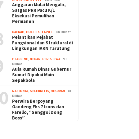
7
Anggaran Mulai Mengalir,
Satgas PRR Pacu K/L
Eksekusi Pemulihan
Permanen
8
DAERAH
,
POLITIK
,
TAPUT
104 Dilihat
Pelantikan Pejabat
Fungsional dan Struktural di
Lingkungan IAKN Tarutung
9
HEADLINE
,
MEDAN
,
PERISTIWA
99
Dilihat
Aula Rumah Dinas Gubernur
Sumut Dipakai Main
Sepakbola
0
NASIONAL
,
SELEBRITIS/HIBURAN
81
Dilihat
Perwira Bergoyang
Gandeng Eks 7 Icons dan
Farelio, “Senggol Dong
Boss”