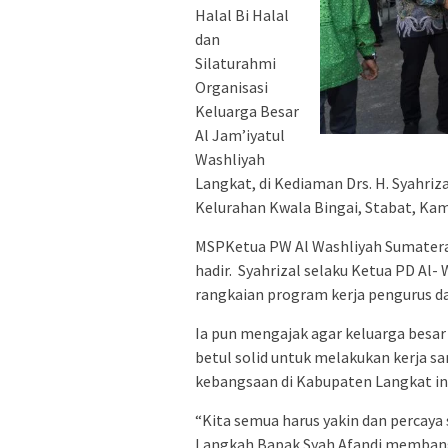
Halal Bi Halal
dan
Silaturahmi
Organisasi
Keluarga Besar
Al Jam’iyatul
Washliyah
Langkat, di Kediaman Drs. H. Syahri
Kelurahan Kwala Bingai, Stabat, Kami
MSPKetua PW Al Washliyah Sumatera 
hadir. Syahrizal selaku Ketua PD Al-
rangkaian program kerja pengurus da
Ia pun mengajak agar keluarga besar 
betul solid untuk melakukan kerja
kebangsaan di Kabupaten Langkat ini
“Kita semua harus yakin dan percaya 
Langkah Bapak Syah Afandi membang