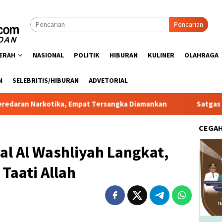
Pencarian
ERAH
NASIONAL
POLITIK
HIBURAN
KULINER
OLAHRAGA
N
SELEBRITIS/HIBURAN
ADVETORIAL
ka, Empat Tersangka Diamankan
Satgas PRR Pacu Realisa
CEGA
lal Al Washliyah Langkat,
Taati Allah