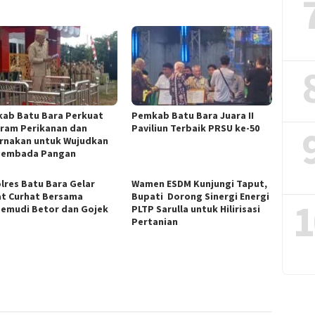
ab Batu Bara Perkuat
Pemkab Batu Bara Juara II
ram Perikanan dan
Paviliun Terbaik PRSU ke-50
rnakan untuk Wujudkan
sembada Pangan
lres Batu Bara Gelar
Wamen ESDM Kunjungi Taput,
t Curhat Bersama
Bupati Dorong Sinergi Energi
1
emudi Betor dan Gojek
PLTP Sarulla untuk Hilirisasi
Pertanian