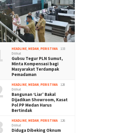
1
HEADLINE
,
MEDAN
,
PERISTIWA
133
Dilihat
Gubsu Tegur PLN Sumut,
Minta Kompensasi bagi
Masyarakat Terdampak
Pemadaman
2
HEADLINE
,
MEDAN
,
PERISTIWA
128
Dilihat
Bangunan ‘Liar’ Bakal
Dijadikan Showroom, Kasat
Pol PP Medan Harus
Bertindak
3
HEADLINE
,
MEDAN
,
PERISTIWA
126
Dilihat
Diduga Dibeking Oknum