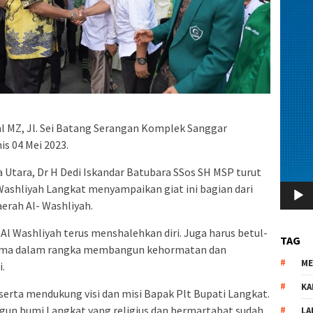
zal MZ, Jl. Sei Batang Serangan Komplek Sanggar
s 04 Mei 2023.
Utara, Dr H Dedi Iskandar Batubara SSos SH MSP turut
 Washliyah Langkat menyampaikan giat ini bagian dari
erah Al- Washliyah.
Al Washliyah terus menshalehkan diri. Juga harus betul-
TAG
 sama dalam rangka membangun kehormatan dan
M
.
KA
serta mendukung visi dan misi Bapak Plt Bupati Langkat.
un bumi Langkat yang religius dan bermartabat sudah
LA