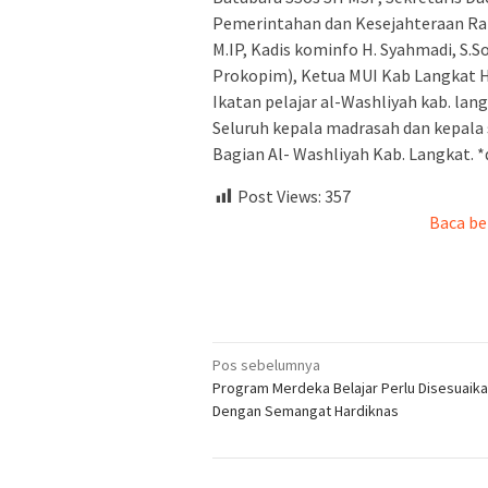
Pemerintahan dan Kesejahteraan Raky
M.IP, Kadis kominfo H. Syahmadi, S.S
Prokopim), Ketua MUI Kab Langkat H.
Ikatan pelajar al-Washliyah kab. la
Seluruh kepala madrasah dan kepala 
Bagian Al- Washliyah Kab. Langkat. *
Post Views:
357
Baca be
Navigasi
Pos sebelumnya
Program Merdeka Belajar Perlu Disesuaik
pos
Dengan Semangat Hardiknas