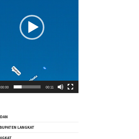
00:00
00:11
EDAN
BUPATEN LANGKAT
NGKAT